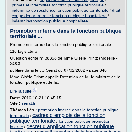
primes et indemnites fonction publique territoriale
/
indemnite de residence fonction publique territoriale
/
droit
conge depart retraite fonction publique hospitaliere
/
indemnites fonction publique hospitaliere
Promotion interne dans la fonction publique
territoriale ...
Promotion interne dans la fonction publique territoriale
11e législature
Question écrite n° 38358 de Mme Gisèle Printz (Moselle -
SOC)
publiée dans le JO Sénat du 07/02/2002 - page 348
Mme Gisèle Printz appelle l'attention de M. le ministre de la
fonction publique et de la...
Lire la suite
Date:
2016-10-21 10:45:15
Site :
senat.fr
Thèmes liés :
promotion interne dans la fonction publique
cadres d emplois de la fonction
territoriale
/
publique territoriale
/
fonction publique promotion
decret d application fonction publique
interne
/