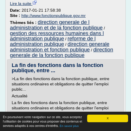
Lire la suite
Date:
2017-01-21 17:58:38
Site :
http://www.fonctionpublique.gov.mr
direction generale de l
Thèmes liés :
administration et de la fonction publique
/
gestion des ressources humaines dans l
administration publique
reforme de l
/
administration publique
direction generale
/
administration et fonction publique
direction
/
generale de la fonction publique
La fin des fonctions dans la fonction
publique, entre ...
>La fin des fonctions dans la fonction publique, entre
situations ordinaires et obligations de quitter l'emploi
public...
Actualité
La fin des fonctions dans la fonction publique, entre
situations ordinaires et obligations de quitter l'emploi
public...
En poursuivant votre navigation sur ce site, vous acceptez
X
décembre 2011
l'utilisation de cookies pour vous proposer des contenus et
services adaptés à vos centres d'intérêts.
La sécurité de l'emploi aussi surprenant que cela puisse
En savoir plus