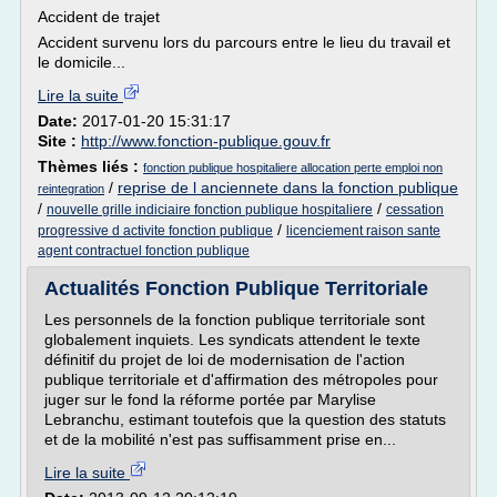
Accident de trajet
Accident survenu lors du parcours entre le lieu du travail et
le domicile...
Lire la suite
Date:
2017-01-20 15:31:17
Site :
http://www.fonction-publique.gouv.fr
Thèmes liés :
fonction publique hospitaliere allocation perte emploi non
/
reprise de l anciennete dans la fonction publique
reintegration
/
/
nouvelle grille indiciaire fonction publique hospitaliere
cessation
/
progressive d activite fonction publique
licenciement raison sante
agent contractuel fonction publique
Actualités Fonction Publique Territoriale
Les personnels de la fonction publique territoriale sont
globalement inquiets. Les syndicats attendent le texte
définitif du projet de loi de modernisation de l'action
publique territoriale et d'affirmation des métropoles pour
juger sur le fond la réforme portée par Marylise
Lebranchu, estimant toutefois que la question des statuts
et de la mobilité n'est pas suffisamment prise en...
Lire la suite