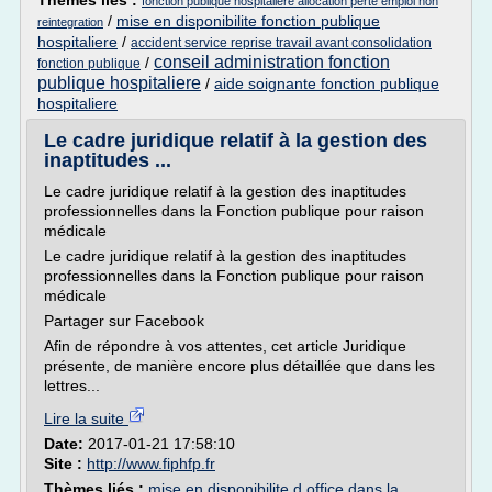
Thèmes liés :
fonction publique hospitaliere allocation perte emploi non
/
mise en disponibilite fonction publique
reintegration
hospitaliere
/
accident service reprise travail avant consolidation
conseil administration fonction
/
fonction publique
publique hospitaliere
/
aide soignante fonction publique
hospitaliere
Le cadre juridique relatif à la gestion des
inaptitudes ...
Le cadre juridique relatif à la gestion des inaptitudes
professionnelles dans la Fonction publique pour raison
médicale
Le cadre juridique relatif à la gestion des inaptitudes
professionnelles dans la Fonction publique pour raison
médicale
Partager sur Facebook
Afin de répondre à vos attentes, cet article Juridique
présente, de manière encore plus détaillée que dans les
lettres...
Lire la suite
Date:
2017-01-21 17:58:10
Site :
http://www.fiphfp.fr
Thèmes liés :
mise en disponibilite d office dans la