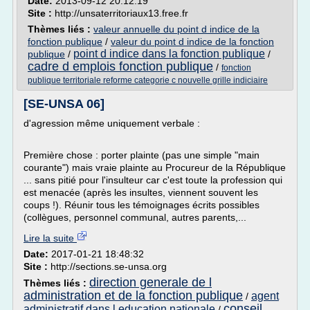
Date:
2013-09-12 20:12:19
Site :
http://unsaterritoriaux13.free.fr
Thèmes liés :
valeur annuelle du point d indice de la
fonction publique
/
valeur du point d indice de la fonction
point d indice dans la fonction publique
publique
/
/
cadre d emplois fonction publique
/
fonction
publique territoriale reforme categorie c nouvelle grille indiciaire
[SE-UNSA 06]
d'agression même uniquement verbale :
Première chose : porter plainte (pas une simple "main
courante") mais vraie plainte au Procureur de la République
... sans pitié pour l'insulteur car c'est toute la profession qui
est menacée (après les insultes, viennent souvent les
coups !). Réunir tous les témoignages écrits possibles
(collègues, personnel communal, autres parents,...
Lire la suite
Date:
2017-01-21 18:48:32
Site :
http://sections.se-unsa.org
direction generale de l
Thèmes liés :
administration et de la fonction publique
agent
/
conseil
administratif dans l education nationale
/