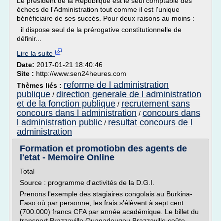
Le président de la République est le seul comptable des
échecs de l'Administration tout comme il est l'unique
bénéficiaire de ses succès. Pour deux raisons au moins :
il dispose seul de la prérogative constitutionnelle de
définir...
Lire la suite
Date:
2017-01-21 18:40:46
Site :
http://www.sen24heures.com
reforme de l administration
Thèmes liés :
publique
direction generale de l administration
/
et de la fonction publique
recrutement sans
/
concours dans l administration
concours dans
/
l administration public
resultat concours de l
/
administration
Formation et promotiobn des agents de
l'etat - Memoire Online
Total
Source : programme d'activités de la D.G.I.
Prenons l'exemple des stagiaires congolais au Burkina-
Faso où par personne, les frais s'élèvent à sept cent
(700.000) francs CFA par année académique. Le billet du
transport Brazzaville Ouagadougou Brazzaville coûte