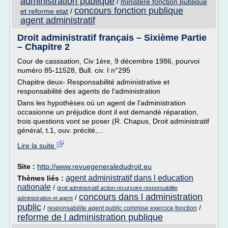
administration publique
/
ministere fonction publique
concours fonction publique
et reforme etat
/
agent administratif
Droit administratif français – Sixième Partie
– Chapitre 2
Cour de casssation, Civ 1ère, 9 décembre 1986, pourvoi
numéro 85-11528, Bull. civ. I n°295
Chapitre deux- Responsabilité administrative et
responsabilité des agents de l'administration
Dans les hypothèses où un agent de l'administration
occasionne un préjudice dont il est demandé réparation,
trois questions vont se poser (R. Chapus, Droit administratif
général, t.1, ouv. précité,...
Lire la suite
Site :
http://www.revuegeneraledudroit.eu
agent administratif dans l education
Thèmes liés :
nationale
/
droit administratif action recursoire responsabilite
concours dans l administration
/
administration et agent
public
/
/
responsabilite agent public commise exercice fonction
reforme de l administration publique