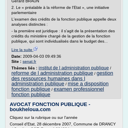
Gérard BRAUN
2. Le « préalable à la réforme de l'Etat », une initiative
parlementaire
L'examen des crédits de la fonction publique appelle deux
analyses distinctes :
- la première est juridique : il s'agit de la présentation des
crédits du ministère chargé de la gestion de la fonction
publique, qui sont individualisés dans le budget des...
Lire la suite
Date:
2009-04-03 09:49:36
Site :
senat.fr
institut de l administration publique
Thèmes liés :
/
reforme de l administration publique
gestion
/
des ressources humaines dans l
administration publique
mise a disposition
/
fonction publique
examen professionnel
/
fonction publique
AVOCAT FONCTION PUBLIQUE -
boukheloua.com
Cliquez sur la rubrique ou sur l'année
Conseil d'Etat, 28 décembre 2007, Commune de DRANCY