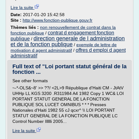
Lire la suite
Date:
2017-01-20 15:42:58
Site :
http://www.fonction-publique.gouv.fr
Thèmes liés :
non renouvellement de contrat dans la
contrat d engagement fonction
fonction publique
/
direction generale de l administration
publique
/
et de la fonction publique
/
exemple de lettre de
offres d emploi d agent
motivation d agent administratif
/
administratif
Full text of "Loi portant statut général de la
fonction ...
See other formats
~-*-OLS&~8' >> ??/ <2L>9 République d'Haiti CM - JtAtV
UHHp LL KGS 3200 .R311984 A4 1982 Copy 1 WC& LOI
PORTANT STATUT GENERAL DE LA FONCTION
PUBLIQUE SOL LUCET OMNIBUS * * * Presses
Nationales d'Haiti 1982 55 cJ qcxr^ \\ LOI PORTANT
STATUT GENERAL DE LA FONCTION PUBLIQUE LC
Control Number Illllli 2005...
Lire la suite