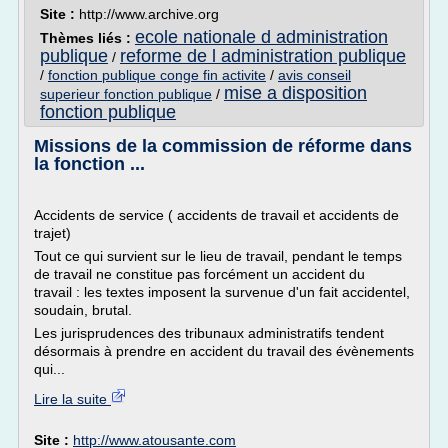
Site :
http://www.archive.org
ecole nationale d administration
Thèmes liés :
publique
reforme de l administration publique
/
/
fonction publique conge fin activite
/
avis conseil
mise a disposition
superieur fonction publique
/
fonction publique
Missions de la commission de réforme dans
la fonction ...
Accidents de service ( accidents de travail et accidents de
trajet)
Tout ce qui survient sur le lieu de travail, pendant le temps
de travail ne constitue pas forcément un accident du
travail : les textes imposent la survenue d'un fait accidentel,
soudain, brutal.
Les jurisprudences des tribunaux administratifs tendent
désormais à prendre en accident du travail des évènements
qui...
Lire la suite
Site :
http://www.atousante.com