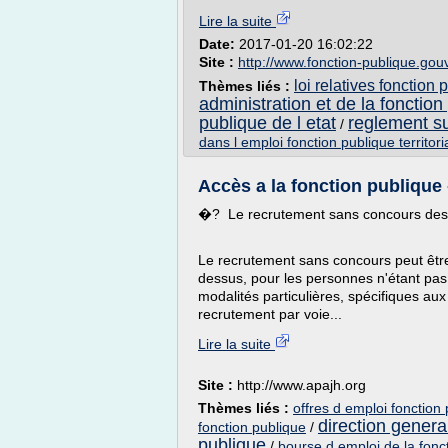
Lire la suite
Date:
2017-01-20 16:02:22
Site :
http://www.fonction-publique.gouv
loi relatives fonction 
Thèmes liés :
administration et de la fonction
publique de l etat
reglement su
/
dans l emploi fonction publique territori
Accès a la fonction publique 
�? Le recrutement sans concours des 
Le recrutement sans concours peut être
dessus, pour les personnes n'étant pas 
modalités particulières, spécifiques aux 
recrutement par voie...
Lire la suite
Site :
http://www.apajh.org
Thèmes liés :
offres d emploi fonction 
direction general
fonction publique
/
publique
/
bourse d emploi de la fonc