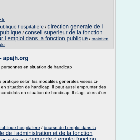
.fr
direction generale de l
publique hospitaliere
/
 publique
conseil superieur de la fonction
/
r l emploi dans la fonction publique
/
maintien
ale
- apajh.org
personnes en situation de handicap
 pratiqué selon les modalités générales visées ci-
en situation de handicap. Il peut aussi emprunter des
candidats en situation de handicap. Il s'agit alors d'un
publique hospitaliere
/
bourse de l emploi dans la
e de l administration et de la fonction
demande d emploi fonction
tion publique
/