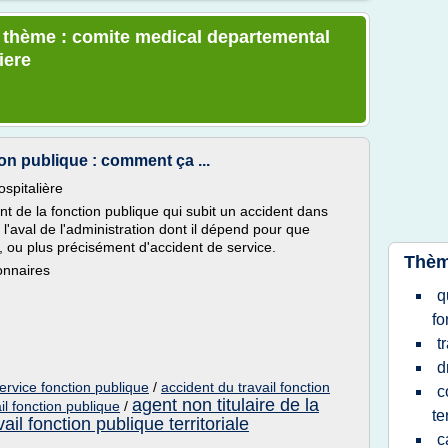
e thème : comite medical departemental
iere
ion publique : comment ça ...
ospitalière
gent de la fonction publique qui subit un accident dans
 l'aval de l'administration dont il dépend pour que
ail, ou plus précisément d'accident de service.
Thèm
onnaires
q
fo
t
d
service fonction publique
/
accident du travail fonction
c
agent non titulaire de la
il fonction publique
/
te
vail fonction publique territoriale
c