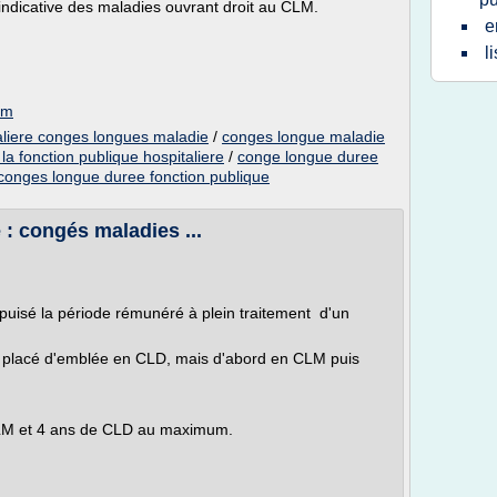
 indicative des maladies ouvrant droit au CLM.
e
l
om
taliere conges longues maladie
/
conges longue maladie
a fonction publique hospitaliere
/
conge longue duree
conges longue duree fonction publique
 : congés maladies ...
 épuisé la période rémunéré à plein traitement d'un
s placé d'emblée en CLD, mais d'abord en CLM puis
CLM et 4 ans de CLD au maximum.