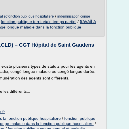
/
 et fonction publique hospitaliere
indemnisation conge
travail a
/
fonction publique territoriale temps partiel
/
ge longue maladie dans la fonction publique
CLD) – CGT Hôpital de Saint Gaudens
l existe plusieurs types de statuts pour les agents en
ladie, congé longue maladie ou congé longue durée.
émunération des agents sont différents.
les différents...
.fr
la fonction publique hospitaliere
/
fonction publique
onge maladie dans la fonction publique hospitaliere
/
que
/
fonction publique conge annuel et maladie