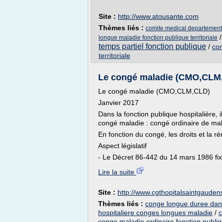
Site :
http://www.atousante.com
Thèmes liés :
comite medical departemental
longue maladie fonction publique territoriale
temps partiel fonction publique
/
con
territoriale
Le congé maladie (CMO,CLM,
Le congé maladie (CMO,CLM,CLD)
Janvier 2017
Dans la fonction publique hospitalière, i
congé maladie : congé ordinaire de ma
En fonction du congé, les droits et la r
Aspect législatif
- Le Décret 86-442 du 14 mars 1986 fixe 
Lire la suite
Site :
http://www.cgthopitalsaintgaudens
Thèmes liés :
conge longue duree dans 
hospitaliere conges longues maladie
/
c
conge maladie ordinaire fonction publi