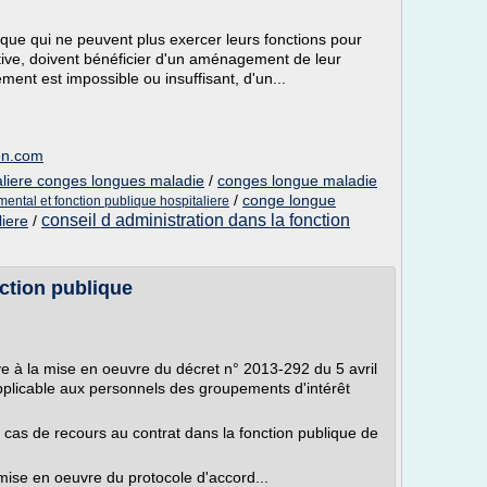
lique qui ne peuvent plus exercer leurs fonctions pour
itive, doivent bénéficier d'un aménagement de leur
ent est impossible ou insuffisant, d'un...
ion.com
taliere conges longues maladie
/
conges longue maladie
/
conge longue
ental et fonction publique hospitaliere
conseil d administration dans la fonction
liere
/
nction publique
ve à la mise en oeuvre du décret n° 2013-292 du 5 avril
applicable aux personnels des groupements d'intérêt
ux cas de recours au contrat dans la fonction publique de
a mise en oeuvre du protocole d'accord...