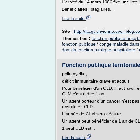
L'arrêté du 14 mars 1986 fixe une liste
Bénéficiaires : stagiaires...
Lire la suite
Site :
http://lacgt-chvienne.over-blog.c
Thèmes liés :
fonction publique hospi
fonction publique
/
conge maladie dans l
dans la fonction publique hospitaliere
/
Fonction publique territoriale
poliomyélite,
déficit immunitaire grave et acquis
Pour bénéficier d'un CLD, il faut avoir
CLM c'est à dire 1 an.
Un agent porteur d'un cancer n'est pa
ensuite en CLD
L'année de CLM sera déduite.
Un agent peut bénéficier de 1 an de 
1 seul CLD est...
Lire la suite