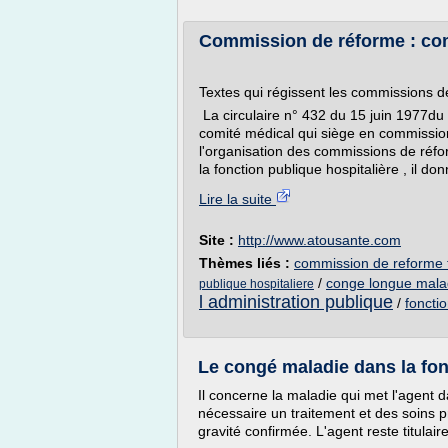
Commission de réforme : com
Textes qui régissent les commissions 
La circulaire n° 432 du 15 juin 1977du 
comité médical qui siège en commission 
l'organisation des commissions de réfor
la fonction publique hospitalière , il donn
Lire la suite
Site :
http://www.atousante.com
Thèmes liés :
commission de reforme f
/
conge longue maladi
publique hospitaliere
l administration publique
/
foncti
Le congé maladie dans la fonc
Il concerne la maladie qui met l'agent d
nécessaire un traitement et des soins p
gravité confirmée. L'agent reste titulai