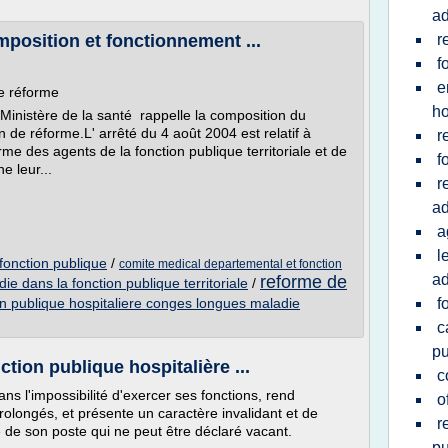
ad
position et fonctionnement ...
r
f
e
de réforme
ho
Ministère de la santé rappelle la composition du
de réforme.L' arrêté du 4 août 2004 est relatif à
r
me des agents de la fonction publique territoriale et de
f
e leur...
r
ad
a
l
onction publique
/
comite medical departemental et fonction
ad
reforme de
e dans la fonction publique territoriale
/
on publique hospitaliere conges longues maladie
f
c
pu
tion publique hospitalière ...
c
ans l'impossibilité d'exercer ses fonctions, rend
o
rolongés, et présente un caractère invalidant et de
r
re de son poste qui ne peut être déclaré vacant.
pu