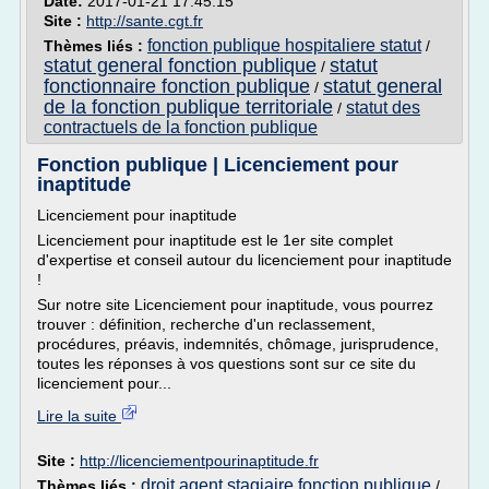
Date:
2017-01-21 17:45:15
Site :
http://sante.cgt.fr
fonction publique hospitaliere statut
Thèmes liés :
/
statut general fonction publique
statut
/
fonctionnaire fonction publique
statut general
/
de la fonction publique territoriale
statut des
/
contractuels de la fonction publique
Fonction publique | Licenciement pour
inaptitude
Licenciement pour inaptitude
Licenciement pour inaptitude est le 1er site complet
d'expertise et conseil autour du licenciement pour inaptitude
!
Sur notre site Licenciement pour inaptitude, vous pourrez
trouver : définition, recherche d'un reclassement,
procédures, préavis, indemnités, chômage, jurisprudence,
toutes les réponses à vos questions sont sur ce site du
licenciement pour...
Lire la suite
Site :
http://licenciementpourinaptitude.fr
droit agent stagiaire fonction publique
Thèmes liés :
/