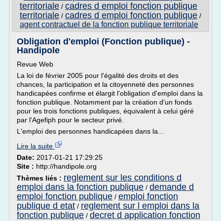
territoriale
cadres d emploi fonction publique
/
territoriale
cadres d emploi fonction publique
/
/
agent contractuel de la fonction publique territoriale
Obligation d'emploi (Fonction publique) -
Handipole
Revue Web
La loi de février 2005 pour l'égalité des droits et des
chances, la participation et la citoyenneté des personnes
handicapées confirme et élargit l'obligation d'emploi dans la
fonction publique. Notamment par la création d'un fonds
pour les trois fonctions publiques, équivalent à celui géré
par l'Agefiph pour le secteur privé.
L'emploi des personnes handicapées dans la...
Lire la suite
Date:
2017-01-21 17:29:25
Site :
http://handipole.org
reglement sur les conditions d
Thèmes liés :
emploi dans la fonction publique
demande d
/
emploi fonction publique
emploi fonction
/
publique d etat
reglement sur l emploi dans la
/
fonction publique
decret d application fonction
/