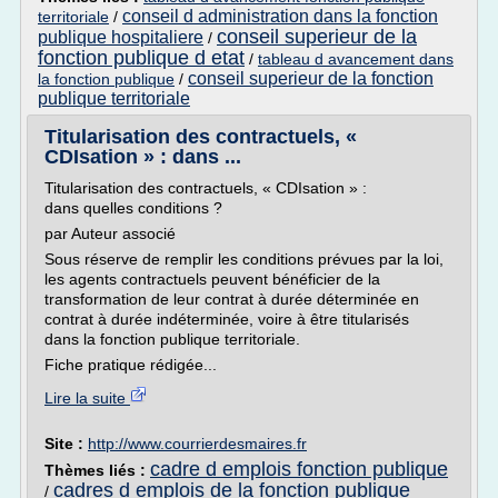
conseil d administration dans la fonction
territoriale
/
conseil superieur de la
publique hospitaliere
/
fonction publique d etat
/
tableau d avancement dans
conseil superieur de la fonction
la fonction publique
/
publique territoriale
Titularisation des contractuels, «
CDIsation » : dans ...
Titularisation des contractuels, « CDIsation » :
dans quelles conditions ?
par Auteur associé
Sous réserve de remplir les conditions prévues par la loi,
les agents contractuels peuvent bénéficier de la
transformation de leur contrat à durée déterminée en
contrat à durée indéterminée, voire à être titularisés
dans la fonction publique territoriale.
Fiche pratique rédigée...
Lire la suite
Site :
http://www.courrierdesmaires.fr
cadre d emplois fonction publique
Thèmes liés :
cadres d emplois de la fonction publique
/