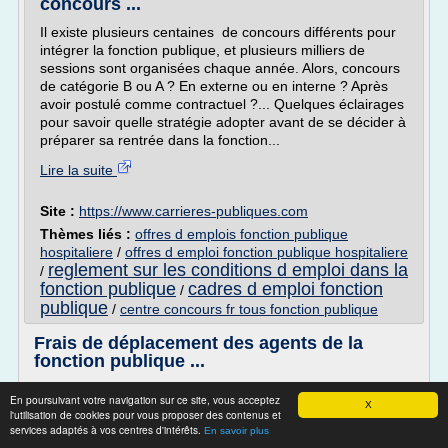
concours ...
Il existe plusieurs centaines de concours différents pour
intégrer la fonction publique, et plusieurs milliers de
sessions sont organisées chaque année. Alors, concours
de catégorie B ou A ? En externe ou en interne ? Après
avoir postulé comme contractuel ?... Quelques éclairages
pour savoir quelle stratégie adopter avant de se décider à
préparer sa rentrée dans la fonction...
Lire la suite
Site :
https://www.carrieres-publiques.com
Thèmes liés :
offres d emplois fonction publique
hospitaliere
/
offres d emploi fonction publique hospitaliere
reglement sur les conditions d emploi dans la
/
fonction publique
cadres d emploi fonction
/
publique
/
centre concours fr tous fonction publique
Frais de déplacement des agents de la
fonction publique ...
Frais de déplacement des agents de la fonction publique
En poursuivant votre navigation sur ce site, vous acceptez
territoriale
X
l'utilisation de cookies pour vous proposer des contenus et
services adaptés à vos centres d'intérêts.
9e législature
En savoir plus