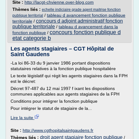
Site :
http://lacgt-chvienne.over-blog.com
Thèmes liés :
echelle indiciaire grade agent maitrise fonction
/
tableau d avancement fonction publique
publique territorial
concours d adjoint administratif fonction
territoriale
/
publique territoriale
/
tableau d avancement dans la
concours fonction publique d
fonction publique
/
etat categorie b
Les agents stagiaires – CGT Hôpital de
Saint Gaudens
-La loi 86-33 du 9 janvier 1986 portant dispositions
statutaires relatives à la fonction publique hospitalière
Le texte législatif qui régit les agents stagiaires dans la FPH
est le décret:
Décret 97-487 du 12 mai 1997 f ixant les dispositions
communes applicables aux agents stagiaires de la FPH
Conditions pour intégrer la fonction publique
Pour intégrer le statut de stagiaire de la...
Lire la suite
Site :
http://www.cgthopitalsaintgaudens.fr
droit agent stagiaire fonction publique
Thèmes liés :
/