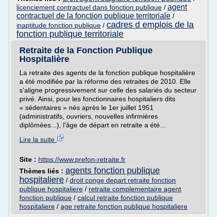
agent
licenciement contractuel dans fonction publique
/
contractuel de la fonction publique territoriale
/
cadres d emplois de la
inaptitude fonction publique
/
fonction publique territoriale
Retraite de la Fonction Publique
Hospitalière
La retraite des agents de la fonction publique hospitalière
a été modifiée par la réforme des retraites de 2010. Elle
s'aligne progressivement sur celle des salariés du secteur
privé. Ainsi, pour les fonctionnaires hospitaliers dits
« sédentaires » nés après le 1er juillet 1951
(administratifs, ouvriers, nouvelles infirmières
diplômées...), l'âge de départ en retraite a été...
Lire la suite
Site :
https://www.prefon-retraite.fr
agents fonction publique
Thèmes liés :
hospitaliere
/
droit conge depart retraite fonction
publique hospitaliere
/
retraite complementaire agent
fonction publique
/
calcul retraite fonction publique
hospitaliere
/
age retraite fonction publique hospitaliere