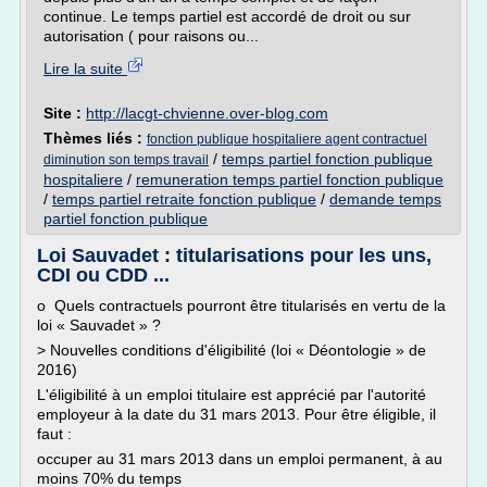
continue. Le temps partiel est accordé de droit ou sur
autorisation ( pour raisons ou...
Lire la suite
Site :
http://lacgt-chvienne.over-blog.com
Thèmes liés :
fonction publique hospitaliere agent contractuel
/
temps partiel fonction publique
diminution son temps travail
hospitaliere
/
remuneration temps partiel fonction publique
/
temps partiel retraite fonction publique
/
demande temps
partiel fonction publique
Loi Sauvadet : titularisations pour les uns,
CDI ou CDD ...
o Quels contractuels pourront être titularisés en vertu de la
loi « Sauvadet » ?
> Nouvelles conditions d'éligibilité (loi « Déontologie » de
2016)
L'éligibilité à un emploi titulaire est apprécié par l'autorité
employeur à la date du 31 mars 2013. Pour être éligible, il
faut :
occuper au 31 mars 2013 dans un emploi permanent, à au
moins 70% du temps