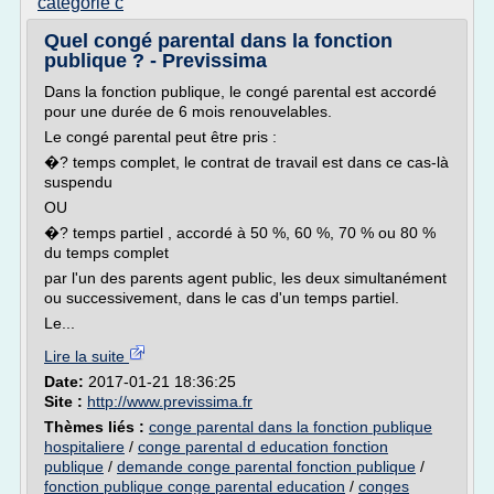
categorie c
Quel congé parental dans la fonction
publique ? - Previssima
Dans la fonction publique, le congé parental est accordé
pour une durée de 6 mois renouvelables.
Le congé parental peut être pris :
�? temps complet, le contrat de travail est dans ce cas-là
suspendu
OU
�? temps partiel , accordé à 50 %, 60 %, 70 % ou 80 %
du temps complet
par l'un des parents agent public, les deux simultanément
ou successivement, dans le cas d'un temps partiel.
Le...
Lire la suite
Date:
2017-01-21 18:36:25
Site :
http://www.previssima.fr
Thèmes liés :
conge parental dans la fonction publique
hospitaliere
/
conge parental d education fonction
publique
/
demande conge parental fonction publique
/
fonction publique conge parental education
/
conges