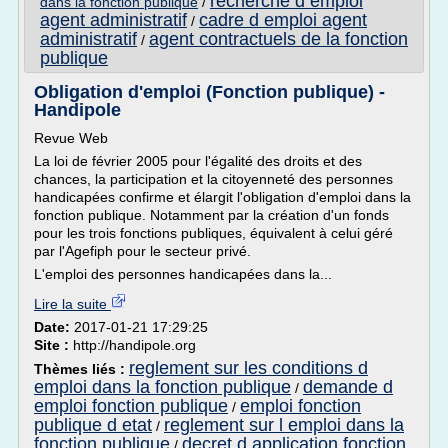
recherche d emploi
dans la fonction publique
/
agent administratif
cadre d emploi agent
/
administratif
agent contractuels de la fonction
/
publique
Obligation d'emploi (Fonction publique) -
Handipole
Revue Web
La loi de février 2005 pour l'égalité des droits et des
chances, la participation et la citoyenneté des personnes
handicapées confirme et élargit l'obligation d'emploi dans la
fonction publique. Notamment par la création d'un fonds
pour les trois fonctions publiques, équivalent à celui géré
par l'Agefiph pour le secteur privé.
L'emploi des personnes handicapées dans la...
Lire la suite
Date:
2017-01-21 17:29:25
Site :
http://handipole.org
reglement sur les conditions d
Thèmes liés :
emploi dans la fonction publique
demande d
/
emploi fonction publique
emploi fonction
/
publique d etat
reglement sur l emploi dans la
/
fonction publique
decret d application fonction
/