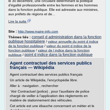
le 30 décembre, une circulaire déterminant la politique
d'égalité professionnelle entre les femmes et les hommes
dans la fonction publique. Elle est adressée aux ministres,
aux préfets de régions et de...
Lire la suite
Site :
http://www.maire-info.com
conseil d administration dans la fonction
Thèmes liés :
publique hospitaliere
/
valeur annuelle du point d indice
de la fonction publique
/
valeur du point d indice de la
fonction publique
/
valeur de l indice dans la fonction
point d indice dans la fonction publique
publique
/
Agent contractuel des services publics
français — Wikipédia
Agent contractuel des services publics français
Un article de Wikipédia, l'encyclopédie libre.
Aller à : navigation , rechercher
Voir Contractuel (police) , pour l'auxiliaire de police
chargé de veiller à l'application des règlements en
matière de stationnement des véhicules.
Cet article est une ébauche concernant un métier et le