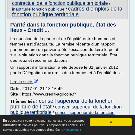
contractuel de la fonction publique territoriale
/
cadres d emplois de la
inaptitude fonction publique
/
fonction publique territoriale
Parité dans la fonction publique, état des
lieux - Crédit ...
La question de la parité et de l'égalité entre hommes et
femmes est d'actualité. La remise récente d'un rapport
parlementaire en janvier a été l'occasion de faire le point
sur la situation dans la fonction publique territoriale. Etat
des lieux et recommandations.
Un rapport d'information a été déposé le 31 janvier 2012
par la Délégation aux droits des femmes et à l'égalité des...
Lire la suite
Date:
2017-01-21 18:16:49
Site :
https://www.credit-agricole.fr
conseil superieur de la fonction
Thèmes liés :
publique de l etat
conseil superieur de la fonction
/
publique territoriale
/
conseil superieur de la fonction
conseil superieur de la
publique hospitaliere
/
En poursuivant votre navigation sur ce site, vous acceptez
X
fonction publique d etat
conseil superieur de la
/
l'utilisation de cookies pour vous proposer des contenus et
fonction publique
services adaptés à vos centres d'intérêts.
En savoir plus