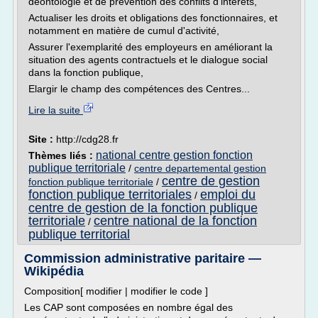
déontologie et de prévention des conflits d'intérêts,
Actualiser les droits et obligations des fonctionnaires, et
notamment en matière de cumul d'activité,
Assurer l'exemplarité des employeurs en améliorant la
situation des agents contractuels et le dialogue social
dans la fonction publique,
Elargir le champ des compétences des Centres...
Lire la suite
Site :
http://cdg28.fr
national centre gestion fonction
Thèmes liés :
publique territoriale
/
centre departemental gestion
centre de gestion
fonction publique territoriale
/
fonction publique territoriales
emploi du
/
centre de gestion de la fonction publique
territoriale
centre national de la fonction
/
publique territorial
Commission administrative paritaire —
Wikipédia
Composition[ modifier | modifier le code ]
Les CAP sont composées en nombre égal des