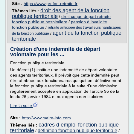
Site :
https://www.prefon-retraite.fr
droit des agent de la fonction
Thèmes liés :
publique territoriale
/
droit conge depart retraite
fonction publique hospitaliere
/
pension d invalidite
fonction publique
/
retraite anticipee des travailleurs handicapes
agent de la fonction publique
/
de la fonction publique
territoriale
Création d'une indemnité de départ
volontaire pour les ...
Fonction publique territoriale
Un décret (1) institue une indemnité de départ volontaire
des agents territoriaux. Il prévoit que cette indemnité peut
être attribuée aux fonctionnaires qui quittent définitivement
la fonction publique territoriale à la suite d'une démission
régulièrement acceptée en application de l'article 96 de la
loi du 26 janvier 1984 et aux agents non titulaires...
Lire la suite
Site :
http://www.maire-info.com
cadres d emploi fonction publique
Thèmes liés :
territoriale
definition fonction publique territoriale
/
/