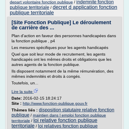
indemnite fonction
depart volontaire fonction publique
/
decret d application fonction
publique territoriale
/
publique territoriale
[Site Fonction Publique] Le déroulement
de carrière des ...
Plan d'action en faveur des personnes handicapées dans
la fonction publique , p4
Les mesures spécifiques pour les agents handicapés
Quel que soit leur mode de recrutement, les agents
handicapés ont les mêmes droits et obligations que les
autres agents de la fonction publique.
Ils disposent notamment de la même rémunération, des
mêmes indemnités et droits à congés.
Toutefois, un...
Lire la suite
Date:
2016-02-15 18:24:17
Site :
http://www.fonction-publique.gouv.fr
disposition statutaire relative fonction
Thèmes liés :
publique
/
maintien dans l emploi fonction publique
loi relative fonction publique
territoriale
/
territoriale
loi relatives fonction publique
/