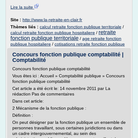
Lire la suite
Site :
http://www.la-retraite-en-clair.fr
Thèmes liés :
calcul retraite fonction publique territoriale
/
retraite
calcul retraite fonction publique hospitaliere
/
fonction publique territoriale
/
age retraite fonction
publique hospitaliere
/
cotisations retraite fonction publique
Concours fonction publique comptabilité |
Comptabilité
Concours fonction publique comptabilité
Vous êtes ici : Accueil » Comptabilité publique » Concours
fonction publique comptabilité
Cet article a été écrit le: 14 novembre 2011 par La
rédaction Pas de commentaires
Dans cet article:
2 Mécanisme de la fonction publique :
Définition :
On peut désigner par la fonction publique un ensemble de
personnes travaillant, sous certaines juridictions ou dans
un cadre intergouvernemental, au sein des