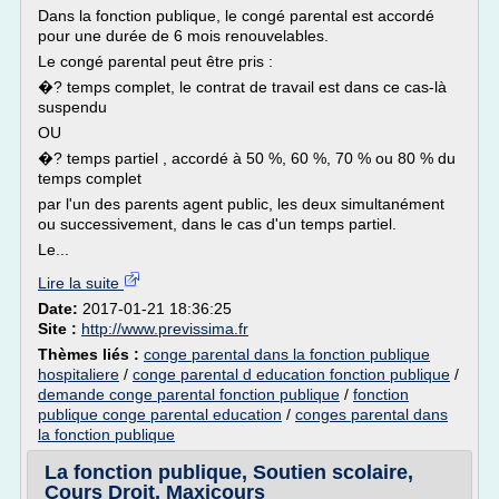
Dans la fonction publique, le congé parental est accordé
pour une durée de 6 mois renouvelables.
Le congé parental peut être pris :
�? temps complet, le contrat de travail est dans ce cas-là
suspendu
OU
�? temps partiel , accordé à 50 %, 60 %, 70 % ou 80 % du
temps complet
par l'un des parents agent public, les deux simultanément
ou successivement, dans le cas d'un temps partiel.
Le...
Lire la suite
Date:
2017-01-21 18:36:25
Site :
http://www.previssima.fr
Thèmes liés :
conge parental dans la fonction publique
hospitaliere
/
conge parental d education fonction publique
/
demande conge parental fonction publique
/
fonction
publique conge parental education
/
conges parental dans
la fonction publique
La fonction publique, Soutien scolaire,
Cours Droit, Maxicours