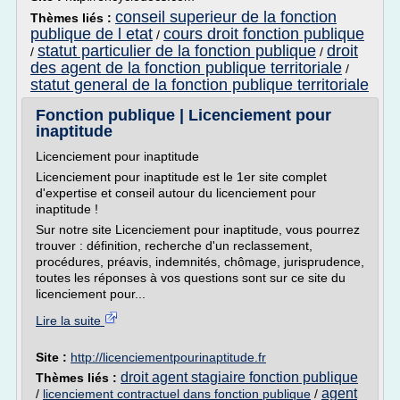
conseil superieur de la fonction
Thèmes liés :
publique de l etat
cours droit fonction publique
/
statut particulier de la fonction publique
droit
/
/
des agent de la fonction publique territoriale
/
statut general de la fonction publique territoriale
Fonction publique | Licenciement pour
inaptitude
Licenciement pour inaptitude
Licenciement pour inaptitude est le 1er site complet
d'expertise et conseil autour du licenciement pour
inaptitude !
Sur notre site Licenciement pour inaptitude, vous pourrez
trouver : définition, recherche d'un reclassement,
procédures, préavis, indemnités, chômage, jurisprudence,
toutes les réponses à vos questions sont sur ce site du
licenciement pour...
Lire la suite
Site :
http://licenciementpourinaptitude.fr
droit agent stagiaire fonction publique
Thèmes liés :
agent
/
licenciement contractuel dans fonction publique
/