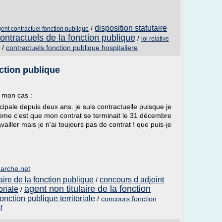
disposition statutaire
/
ent contractuel fonction publique
ontractuels de la fonction publique
/
loi relative
/
contractuels fonction publique hospitaliere
ction publique
r mon cas :
ipale depuis deux ans. je suis contractuelle puisque je
lème c'est que mon contrat se terminait le 31 décembre
availler mais je n'ai toujours pas de contrat ! que puis-je
marche.net
laire de la fonction publique
concours d adjoint
/
agent non titulaire de la fonction
oriale
/
onction publique territoriale
/
concours fonction
f