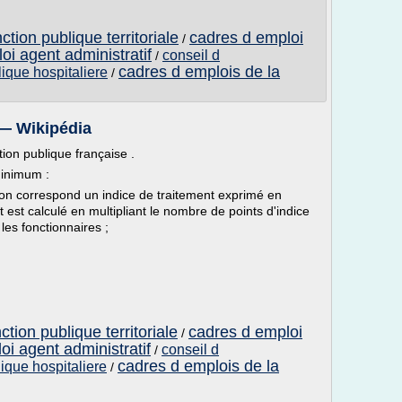
tion publique territoriale
cadres d emploi
/
oi agent administratif
conseil d
/
cadres d emplois de la
lique hospitaliere
/
 — Wikipédia
ction publique française .
minimum :
on correspond un indice de traitement exprimé en
 est calculé en multipliant le nombre de points d'indice
les fonctionnaires ;
tion publique territoriale
cadres d emploi
/
oi agent administratif
conseil d
/
cadres d emplois de la
lique hospitaliere
/