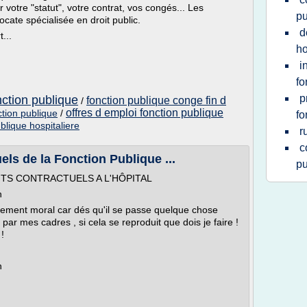
votre "statut", votre contrat, vos congés... Les
pu
ate spécialisée en droit public.
d
...
ho
i
fo
p
nction publique
fonction publique conge fin d
/
offres d emploi fonction publique
tion publique
/
fo
blique hospitaliere
r
c
els de la Fonction Publique ...
pu
ENTS CONTRACTUELS A L'HÔPITAL
n
èlement moral car dés qu'il se passe quelque chose
ar mes cadres , si cela se reproduit que dois je faire !
!
n