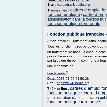
Date:
2017-01-09 21:50:28
Site :
https://fr.wikipedia.org
cadres d emploi fonc
Thèmes liés :
fonction publique
cadre d empl
/
administration dans la fonction pub
fonction publique territoriale
Fonction publique française
Article détaillé : Traitement dans la fon
Tous les fonctionnaires perçoivent au 
un traitement de base : à chaque échel
points. Le montant brut de ce traitement
par la valeur du point, commune à tous 
une indemnité de...
Lire la suite
Date:
2017-01-09 21:50:28
Site :
https://fr.wikipedia.org
cadres d emploi fonc
Thèmes liés :
fonction publique
cadre d empl
/
administration dans la fonction pub
fonction publique territoriale