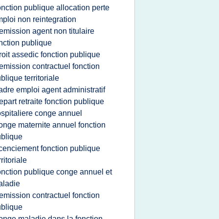
onction publique allocation perte
ploi non reintegration
emission agent non titulaire
nction publique
roit assedic fonction publique
emission contractuel fonction
blique territoriale
adre emploi agent administratif
epart retraite fonction publique
spitaliere conge annuel
onge maternite annuel fonction
blique
icenciement fonction publique
rritoriale
onction publique conge annuel et
aladie
emission contractuel fonction
blique
onge maladie dans la fonction