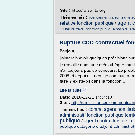
Site :
http://fo-sante.org
Thèmes liés :
licenciement raison sante ag
agent c
relative fonction publique
/
12 heure travail fonction publique hospitaliere
Rupture CDD contractuel fon
Bonjour,
j'aimerais avoir quelques précisions su
je travaille dans une médiathèque munic
n'ai toujours pas de concours. Le prob
2008 et depuis ... rien ! je continue à tr
faire ? existe-t-il dans la fonction...
Lire la suite
Date:
2016-12-21 14:34:10
Site :
http://droit-finances.commentca
contrat agent non titu
Thèmes liés :
administratif fonction publique territ
publique
agent contractuel de la f
/
publique categorie c adjoint administrati