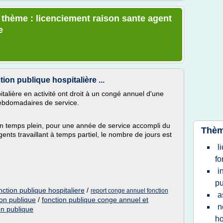
e thème : licenciement raison sante agent
e
on publique hospitalière ...
talière en activité ont droit à un congé annuel d'une
hebdomadaires de service.
n temps plein, pour une année de service accompli du
Thèm
ents travaillant à temps partiel, le nombre de jours est
l
fo
i
pu
ction publique hospitaliere
/
report conge annuel fonction
a
on publique
/
fonction publique conge annuel et
n
on publique
ho