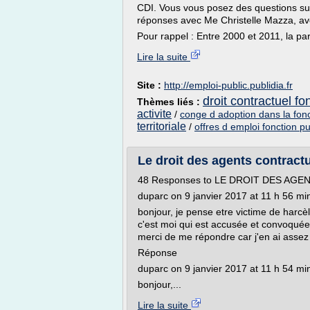
CDI. Vous vous posez des questions sur 
réponses avec Me Christelle Mazza, avoc
Pour rappel : Entre 2000 et 2011, la part
Lire la suite
Site :
http://emploi-public.publidia.fr
droit contractuel fo
Thèmes liés :
activite
/
conge d adoption dans la fonc
territoriale
/
offres d emploi fonction pu
Le droit des agents contractu
48 Responses to LE DROIT DES AG
duparc on 9 janvier 2017 at 11 h 56 mi
bonjour, je pense etre victime de harc
c'est moi qui est accusée et convoquée p
merci de me répondre car j'en ai assez 
Réponse
duparc on 9 janvier 2017 at 11 h 54 mi
bonjour,...
Lire la suite