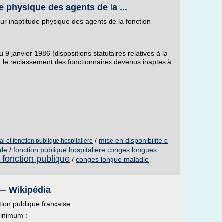
 physique des agents de la ...
ur inaptitude physique des agents de la fonction
u 9 janvier 1986 (dispositions statutaires relatives à la
nt le reclassement des fonctionnaires devenus inaptes à
/
mise en disponibilite d
 et fonction publique hospitaliere
ale
/
fonction publique hospitaliere conges longues
a fonction publique
/
conges longue maladie
 — Wikipédia
ction publique française .
minimum :