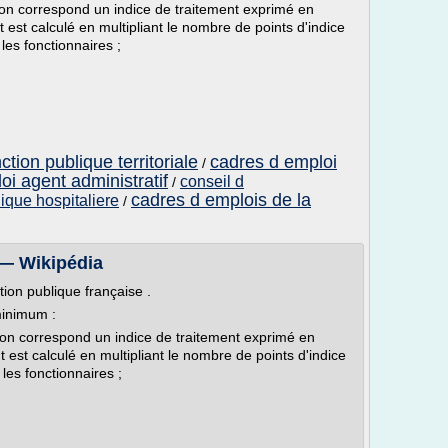
on correspond un indice de traitement exprimé en
 est calculé en multipliant le nombre de points d'indice
les fonctionnaires ;
tion publique territoriale
cadres d emploi
/
oi agent administratif
conseil d
/
cadres d emplois de la
lique hospitaliere
/
 — Wikipédia
ction publique française .
minimum :
lon correspond un indice de traitement exprimé en
 est calculé en multipliant le nombre de points d'indice
les fonctionnaires ;