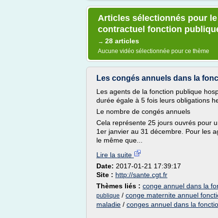
Articles sélectionnés pour l
contractuel fonction publiqu
28 articles
→
Aucune vidéo sélectionnée pour ce thème
Les congés annuels dans la foncti
Les agents de la fonction publique hospi
durée égale à 5 fois leurs obligations 
Le nombre de congés annuels
Cela représente 25 jours ouvrés pour u
1er janvier au 31 décembre. Pour les ag
le même que...
Lire la suite
Date:
2017-01-21 17:39:17
Site :
http://sante.cgt.fr
Thèmes liés :
conge annuel dans la fon
/
conge maternite annuel foncti
publique
maladie
/
conges annuel dans la foncti