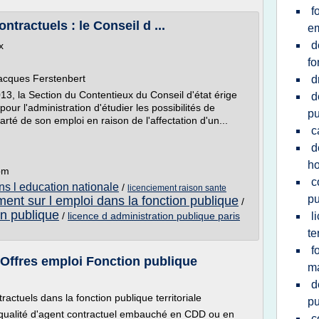
f
tractuels : le Conseil d ...
em
d
x
fo
acques Ferstenbert
d
3, la Section du Contentieux du Conseil d'état érige
d
pour l'administration d'étudier les possibilités de
pu
rté de son emploi en raison de l'affectation d'un...
c
d
ho
com
c
ns l education nationale
/
licenciement raison sante
pu
ment sur l emploi dans la fonction publique
/
on publique
/
licence d administration publique paris
l
te
f
- Offres emploi Fonction publique
m
d
ractuels dans la fonction publique territoriale
pu
en qualité d'agent contractuel embauché en CDD ou en
c