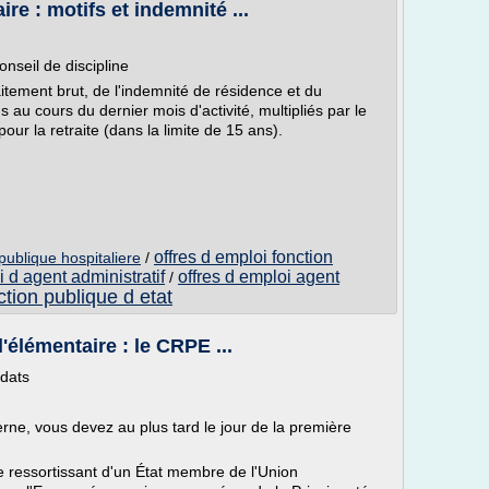
re : motifs et indemnité ...
nseil de discipline
itement brut, de l'indemnité de résidence et du
 au cours du dernier mois d'activité, multipliés par le
ur la retraite (dans la limite de 15 ans).
offres d emploi fonction
publique hospitaliere
/
i d agent administratif
offres d emploi agent
/
ction publique d etat
'élémentaire : le CRPE ...
idats
rne, vous devez au plus tard le jour de la première
re ressortissant d'un État membre de l'Union