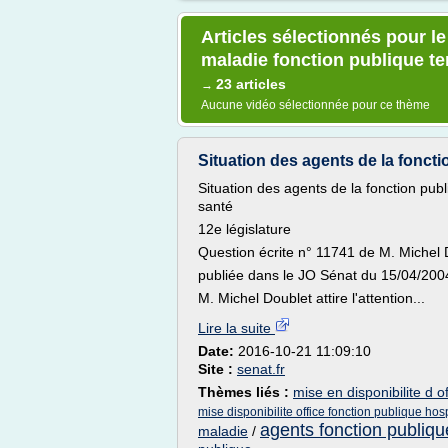
Articles sélectionnés pour l
maladie fonction publique ter
23 articles
→
Aucune vidéo sélectionnée pour ce thème
Situation des agents de la fonctio
Situation des agents de la fonction publi
santé
12e législature
Question écrite n° 11741 de M. Michel
publiée dans le JO Sénat du 15/04/200
M. Michel Doublet attire l'attention...
Lire la suite
Date:
2016-10-21 11:09:10
Site :
senat.fr
Thèmes liés :
mise en disponibilite d of
mise disponibilite office fonction publique hosp
agents fonction publiqu
maladie
/