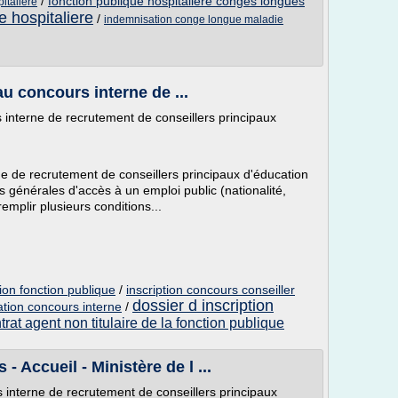
/
fonction publique hospitaliere conges longues
pitaliere
e hospitaliere
/
indemnisation conge longue maladie
au concours interne de ...
s interne de recrutement de conseillers principaux
e de recrutement de conseillers principaux d'éducation
s générales d'accès à un emploi public (nationalité,
remplir plusieurs conditions...
ion fonction publique
/
inscription concours conseiller
dossier d inscription
ation concours interne
/
trat agent non titulaire de la fonction publique
 Accueil - Ministère de l ...
s interne de recrutement de conseillers principaux