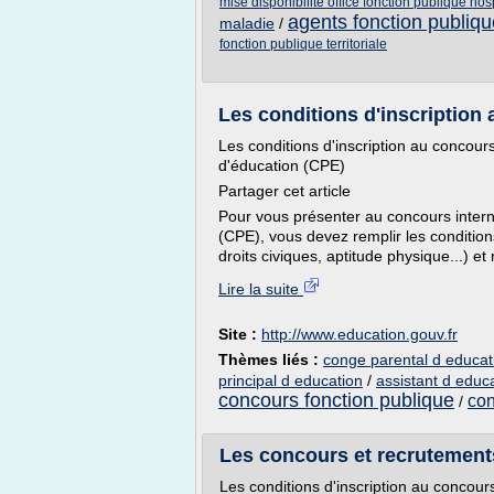
mise disponibilite office fonction publique hos
agents fonction publiqu
maladie
/
fonction publique territoriale
Les conditions d'inscription 
Les conditions d'inscription au concour
d'éducation (CPE)
Partager cet article
Pour vous présenter au concours intern
(CPE), vous devez remplir les condition
droits civiques, aptitude physique...) et 
Lire la suite
Site :
http://www.education.gouv.fr
Thèmes liés :
conge parental d educat
principal d education
/
assistant d educ
concours fonction publique
con
/
Les concours et recrutements -
Les conditions d'inscription au concour