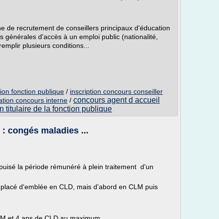
e de recrutement de conseillers principaux d'éducation
s générales d'accès à un emploi public (nationalité,
remplir plusieurs conditions...
ion fonction publique
/
inscription concours conseiller
concours agent d accueil
ation concours interne
/
 titulaire de la fonction publique
 : congés maladies ...
 épuisé la période rémunéré à plein traitement d'un
s placé d'emblée en CLD, mais d'abord en CLM puis
CLM et 4 ans de CLD au maximum.