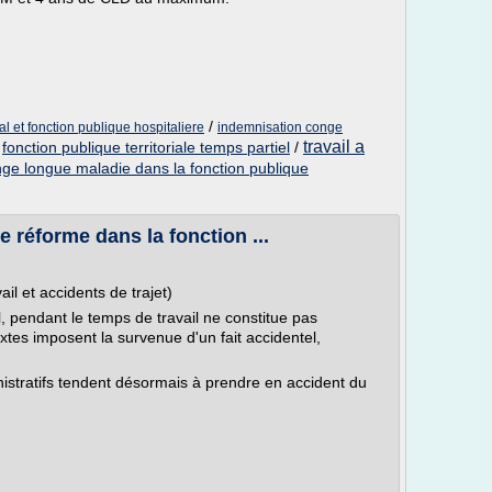
/
 et fonction publique hospitaliere
indemnisation conge
travail a
/
fonction publique territoriale temps partiel
/
ge longue maladie dans la fonction publique
 réforme dans la fonction ...
il et accidents de trajet)
il, pendant le temps de travail ne constitue pas
extes imposent la survenue d'un fait accidentel,
istratifs tendent désormais à prendre en accident du