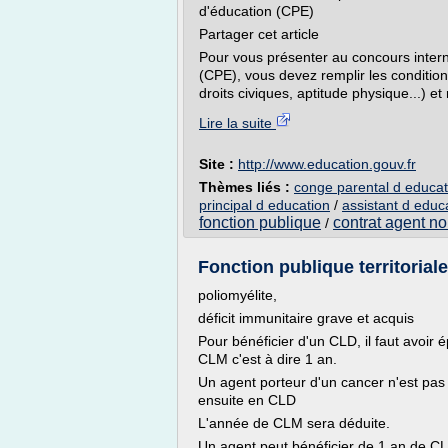
d'éducation (CPE)
Partager cet article
Pour vous présenter au concours intern
(CPE), vous devez remplir les condition
droits civiques, aptitude physique...) et 
Lire la suite
Site :
http://www.education.gouv.fr
Thèmes liés :
conge parental d educat
principal d education
/
assistant d educ
fonction publique
contrat agent non
/
Fonction publique territoriale
poliomyélite,
déficit immunitaire grave et acquis
Pour bénéficier d'un CLD, il faut avoir
CLM c'est à dire 1 an.
Un agent porteur d'un cancer n'est pa
ensuite en CLD
L'année de CLM sera déduite.
Un agent peut bénéficier de 1 an de 