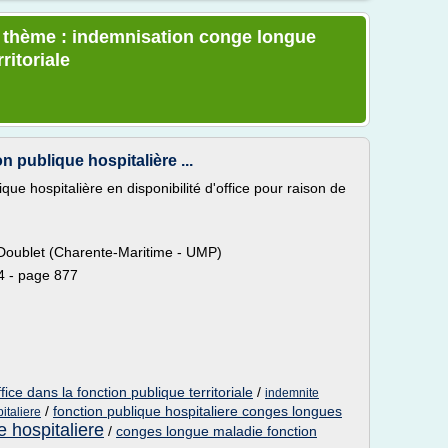
e thème : indemnisation conge longue
ritoriale
n publique hospitalière ...
que hospitalière en disponibilité d'office pour raison de
 Doublet (Charente-Maritime - UMP)
4 - page 877
fice dans la fonction publique territoriale
/
indemnite
/
fonction publique hospitaliere conges longues
italiere
e hospitaliere
/
conges longue maladie fonction