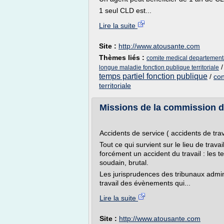
1 seul CLD est...
Lire la suite
Site :
http://www.atousante.com
Thèmes liés :
comite medical departemental
longue maladie fonction publique territoriale
temps partiel fonction publique
/
con
territoriale
Missions de la commission de
Accidents de service ( accidents de trava
Tout ce qui survient sur le lieu de trava
forcément un accident du travail : les t
soudain, brutal.
Les jurisprudences des tribunaux admin
travail des évènements qui...
Lire la suite
Site :
http://www.atousante.com