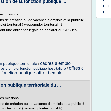
stion de la fonction publique ...
d
r
es missions :
ons de création ou de vacance d'emplois et la publicité
loi territorial ( www.emploi-territorial.fr)
ées ont une obligation légale de déclarer au CDG les
cadres d emploi
n publique territoriale
/
offres d
fres d emploi fonction publique hospitaliere
/
fonction publique offre d emploi
/
on publique territoriale du ...
es missions :
ons de création ou de vacance d'emplois et la publicité
loi territorial ( www.emploi-territorial.fr)