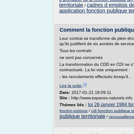
territoriale
cadres d emplois de 
/
application fonction publique ter
Comment la fonction publiq
Leur contrat se transforme de plein dro
qu'ils justifient de six années de servi
Tous les contrats
ne sont pas concernés
La transformation du CDD en CDI ne s'
contractuels. La loi vise uniquement :
- les recrutements effectués lorsqu'il...
Lire la suite
Date:
2017-01-21 18:09:11
Site :
http://www.espaces-naturels.info
loi 26 janvier 1984 fon
Thèmes liés :
/
cdi fonction publique te
fonction publique
publique territoriale
/
renouvellemen