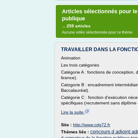
Articles sélectionnés pour l
publique
259 articles
→
Aucune vidéo sélectionnée pour ce thème
TRAVAILLER DANS LA FONCTION
Animation
Les trois catégories
Catégorie A : fonctions de conception, d
licence).
Catogorie B : encadrement intermédiaire
Baccalauréat).
Catégorie C : fonction d'exécution néces
spécifiques (recrutement sans diplôme
Lire la suite
Site :
http://www.cdg72.fr
concours d adjoint admi
Thèmes liés :
d animateur de la fonction publique terri