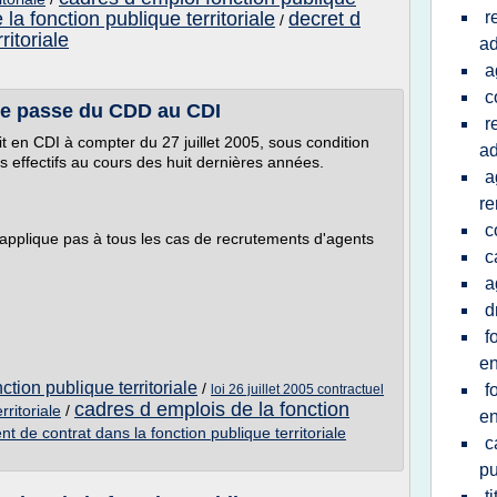
la fonction publique territoriale
decret d
r
/
ritoriale
ad
a
c
ue passe du CDD au CDI
r
it en CDI à compter du 27 juillet 2005, sous condition
ad
ces effectifs au cours des huit dernières années.
a
re
c
applique pas à tous les cas de recrutements d'agents
c
a
d
f
en
ction publique territoriale
/
f
loi 26 juillet 2005 contractuel
cadres d emplois de la fonction
rritoriale
/
en
t de contrat dans la fonction publique territoriale
c
pu
t