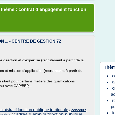
e thème : contrat d engagement fonction
 ... - CENTRE DE GESTION 72
e direction et d'expertise (recrutement à partir de la
Thèm
s et mission d'application (recrutement à partir du
c
sitant pour certains métiers des qualifications
a
 ou avec CAP/BEP,...
c
ad
r
pu
nistratif fonction publique territoriale
/
concours
f
cadres d emploi fonction publique
toriale
/