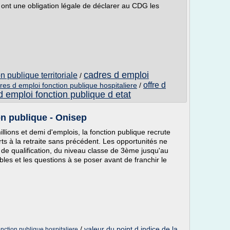
ées ont une obligation légale de déclarer au CDG les
cadres d emploi
n publique territoriale
/
offre d
fres d emploi fonction publique hospitaliere
/
 d emploi fonction publique d etat
on publique - Onisep
ions et demi d'emplois, la fonction publique recrute
 à la retraite sans précédent. Les opportunités ne
 de qualification, du niveau classe de 3ème jusqu'au
ibles et les questions à se poser avant de franchir le
/
valeur du point d indice de la
onction publique hospitaliere