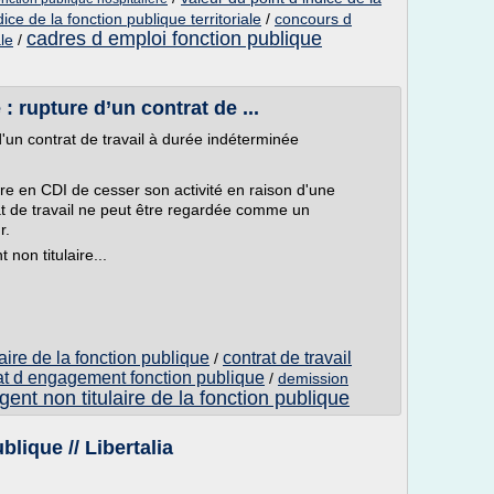
dice de la fonction publique territoriale
/
concours d
cadres d emploi fonction publique
ale
/
 : rupture d’un contrat de ...
 d'un contrat de travail à durée indéterminée
ire en CDI de cesser son activité en raison d'une
rat de travail ne peut être regardée comme un
r.
non titulaire...
laire de la fonction publique
contrat de travail
/
at d engagement fonction publique
/
demission
gent non titulaire de la fonction publique
blique // Libertalia