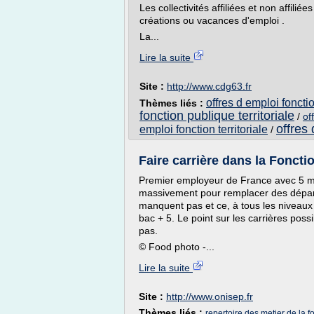
Les collectivités affiliées et non affili
créations ou vacances d'emploi .
La...
Lire la suite
Site :
http://www.cdg63.fr
offres d emploi fonctio
Thèmes liés :
fonction publique territoriale
/
of
offres
emploi fonction territoriale
/
Faire carrière dans la Foncti
Premier employeur de France avec 5 mill
massivement pour remplacer des départs
manquent pas et ce, à tous les niveaux
bac + 5. Le point sur les carrières poss
pas.
© Food photo -...
Lire la suite
Site :
http://www.onisep.fr
Thèmes liés :
repertoire des metier de la f