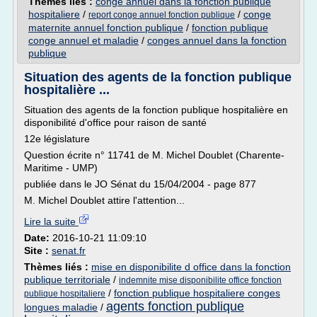
Thèmes liés :
conge annuel dans la fonction publique
hospitaliere
/
/
conge
report conge annuel fonction publique
maternite annuel fonction publique
/
fonction publique
conge annuel et maladie
/
conges annuel dans la fonction
publique
Situation des agents de la fonction publique
hospitalière ...
Situation des agents de la fonction publique hospitalière en
disponibilité d'office pour raison de santé
12e législature
Question écrite n° 11741 de M. Michel Doublet (Charente-
Maritime - UMP)
publiée dans le JO Sénat du 15/04/2004 - page 877
M. Michel Doublet attire l'attention...
Lire la suite
Date:
2016-10-21 11:09:10
Site :
senat.fr
Thèmes liés :
mise en disponibilite d office dans la fonction
publique territoriale
/
indemnite mise disponibilite office fonction
/
fonction publique hospitaliere conges
publique hospitaliere
agents fonction publique
longues maladie
/