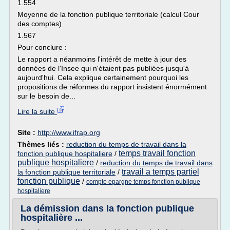
1.554
Moyenne de la fonction publique territoriale (calcul Cour
des comptes)
1.567
Pour conclure :
Le rapport a néanmoins l'intérêt de mette à jour des
données de l'Insee qui n'étaient pas publiées jusqu'à
aujourd'hui. Cela explique certainement pourquoi les
propositions de réformes du rapport insistent énormément
sur le besoin de...
Lire la suite
Site :
http://www.ifrap.org
Thèmes liés :
reduction du temps de travail dans la
temps travail fonction
fonction publique hospitaliere
/
publique hospitaliere
/
reduction du temps de travail dans
travail a temps partiel
la fonction publique territoriale
/
fonction publique
/
compte epargne temps fonction publique
hospitaliere
La démission dans la fonction publique
hospitalière ...