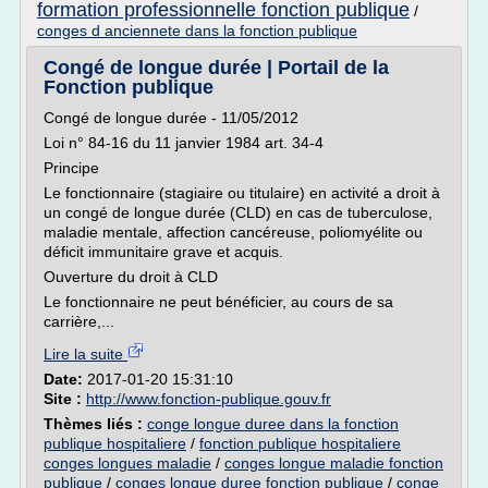
formation professionnelle fonction publique
/
conges d anciennete dans la fonction publique
Congé de longue durée | Portail de la
Fonction publique
Congé de longue durée - 11/05/2012
Loi n° 84-16 du 11 janvier 1984 art. 34-4
Principe
Le fonctionnaire (stagiaire ou titulaire) en activité a droit à
un congé de longue durée (CLD) en cas de tuberculose,
maladie mentale, affection cancéreuse, poliomyélite ou
déficit immunitaire grave et acquis.
Ouverture du droit à CLD
Le fonctionnaire ne peut bénéficier, au cours de sa
carrière,...
Lire la suite
Date:
2017-01-20 15:31:10
Site :
http://www.fonction-publique.gouv.fr
Thèmes liés :
conge longue duree dans la fonction
publique hospitaliere
/
fonction publique hospitaliere
conges longues maladie
/
conges longue maladie fonction
publique
/
conges longue duree fonction publique
/
conge