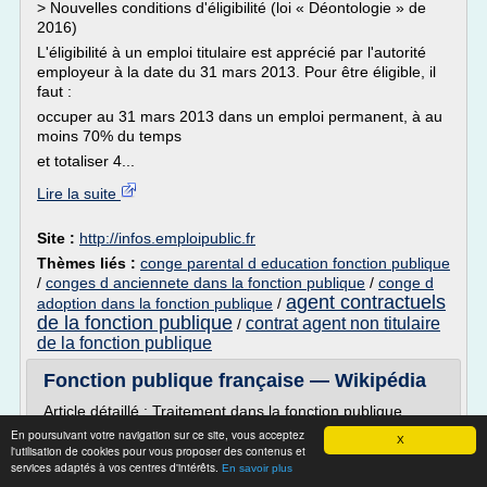
> Nouvelles conditions d'éligibilité (loi « Déontologie » de
2016)
L'éligibilité à un emploi titulaire est apprécié par l'autorité
employeur à la date du 31 mars 2013. Pour être éligible, il
faut :
occuper au 31 mars 2013 dans un emploi permanent, à au
moins 70% du temps
et totaliser 4...
Lire la suite
Site :
http://infos.emploipublic.fr
Thèmes liés :
conge parental d education fonction publique
/
conges d anciennete dans la fonction publique
/
conge d
agent contractuels
adoption dans la fonction publique
/
de la fonction publique
contrat agent non titulaire
/
de la fonction publique
Fonction publique française — Wikipédia
Article détaillé : Traitement dans la fonction publique
française .
En poursuivant votre navigation sur ce site, vous acceptez
X
l'utilisation de cookies pour vous proposer des contenus et
Tous les fonctionnaires perçoivent au minimum :
services adaptés à vos centres d'intérêts.
En savoir plus
un traitement de base : à chaque échelon correspond un