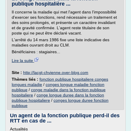
publique hospitalière ...
Il concerne la maladie qui met l'agent dans l'impossibilité
d'exercer ses fonctions, rend nécessaire un traitement et
des soins prolongés, et présente un caractère invalidant
et de gravité confirmée. L'agent reste titulaire de son
poste qui ne peut être déclaré vacant.
L'arrêté du 14 mars 1986 fixe une liste indicative des
maladies ouvrant droit au CLM.
Bénéficiaires : stagiaires...
Lire la suite
Site :
http://lacgt-chvienne.over-blog.com
Thèmes liés :
fonction publique hospitaliere conges
longues maladie
/
conges longue maladie fonction
publique
/
conge maladie dans la fonction publique
hospitaliere
/
conge longue duree dans la fonction
publique hospitaliere
/
conges longue duree fonction
publique
Un agent de la fonction publique perd-il des
RTT en cas de ...
Actualités