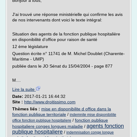
Bonjour à tous,
J'ai trouvé une réponse ministérielle qui confirme les avis
de nos intervenants dont voici le texte intégral:
Situation des agents de la fonction publique hospitalière
en disponibilité d'office pour raison de santé
12 ème législature
Question écrite n° 11741 de M. Michel Doublet (Charente-
Maritime - UMP)
publiée dans le JO Sénat du 15/04/2004 - page 877
M....
Lire la suite
Date:
2017-01-21 16:44:32
Site :
http://www.droitissimo.com
Thèmes liés :
mise en disponibilite d office dans la
fonction publique territoriale
/
indemnite mise disponibilite
/
fonction publique
office fonction publique hospitaliere
agents fonction
hospitaliere conges longues maladie
/
publique hospitaliere
/
indemnisation conge longue