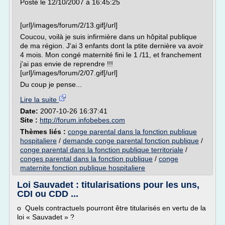
Posté le 12/10/2007 à 16:45:25
[url]/images/forum/2/13.gif[/url]
Coucou, voilà je suis infirmière dans un hôpital publique
de ma région. J'ai 3 enfants dont la ptite dernière va avoir
4 mois. Mon congé maternité fini le 1 /11, et franchement
j'ai pas envie de reprendre !!!
[url]/images/forum/2/07.gif[/url]
Du coup je pense...
Lire la suite
Date:
2007-10-26 16:37:41
Site :
http://forum.infobebes.com
Thèmes liés :
conge parental dans la fonction publique
hospitaliere
/
demande conge parental fonction publique
/
conge parental dans la fonction publique territoriale
/
conges parental dans la fonction publique
/
conge
maternite fonction publique hospitaliere
Loi Sauvadet : titularisations pour les uns,
CDI ou CDD ...
o Quels contractuels pourront être titularisés en vertu de la
loi « Sauvadet » ?