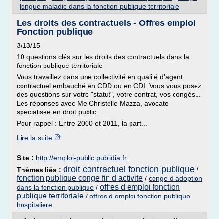
longue maladie dans la fonction publique territoriale
Les droits des contractuels - Offres emploi
Fonction publique
3/13/15
10 questions clés sur les droits des contractuels dans la
fonction publique territoriale
Vous travaillez dans une collectivité en qualité d'agent
contractuel embauché en CDD ou en CDI. Vous vous posez
des questions sur votre "statut", votre contrat, vos congés...
Les réponses avec Me Christelle Mazza, avocate
spécialisée en droit public.
Pour rappel : Entre 2000 et 2011, la part...
Lire la suite
Site :
http://emploi-public.publidia.fr
droit contractuel fonction publique
Thèmes liés :
/
fonction publique conge fin d activite
/
conge d adoption
offres d emploi fonction
dans la fonction publique
/
publique territoriale
/
offres d emploi fonction publique
hospitaliere