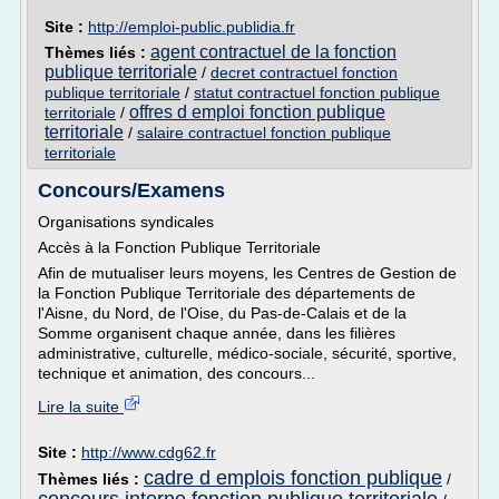
Site :
http://emploi-public.publidia.fr
agent contractuel de la fonction
Thèmes liés :
publique territoriale
/
decret contractuel fonction
publique territoriale
/
statut contractuel fonction publique
offres d emploi fonction publique
territoriale
/
territoriale
/
salaire contractuel fonction publique
territoriale
Concours/Examens
Organisations syndicales
Accès à la Fonction Publique Territoriale
Afin de mutualiser leurs moyens, les Centres de Gestion de
la Fonction Publique Territoriale des départements de
l'Aisne, du Nord, de l'Oise, du Pas-de-Calais et de la
Somme organisent chaque année, dans les filières
administrative, culturelle, médico-sociale, sécurité, sportive,
technique et animation, des concours...
Lire la suite
Site :
http://www.cdg62.fr
cadre d emplois fonction publique
Thèmes liés :
/