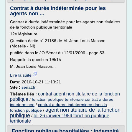
Contrat à durée indéterminée pour les
agents non ...
Contrat à durée indéterminée pour les agents non titulaires
de la fonction publique territoriale
12e législature
Question écrite n° 21186 de M. Jean Louis Masson
(Moselle - NI)
publiée dans le JO Sénat du 12/01/2006 - page 53
Rappelle la question 19515
M. Jean Louis Masson...
Lire la suite
Date:
2016-10-21 11:13:21
Site :
senat.fr
contrat agent non titulaire de la fonction
Thèmes liés :
publique
/
fonction publique territoriale contrat a duree
indeterminee
/
contrat a duree indeterminee dans la
agent non titulaire de la fonction
fonction publique
/
publique
loi 26 janvier 1984 fonction publique
/
territoriale
Fonction publique hospitalière : indemnité