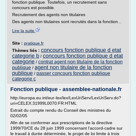
fonction publique. Toutefois, un recrutement sans
concours est possible.
Recrutement des agents non titulaires
Des agents non titulaires sont recrutés dans la fonction...
Lire la suite
Site :
pratique.fr
concours fonction publique d etat
Thèmes liés :
categorie b
concours fonction publique d etat
/
categorie
contrat agent non titulaire de la fonction
/
agent non titulaire de la fonction
publique
/
publique
passer concours fonction publique
/
categorie c
Fonction publique - assemblee-nationale.fr
http://europa.eu.int/eur-lex/lex/LexUriServ/LexUriServ.do?
uri=CELEX:31999L0070:FR:HTML
Extrait du compte rendu du Conseil des ministres du
02/02/05
Afin de se conformer aux prescriptions de la directive
1999/70/CE du 28 juin 1999 concernant l'accord-cadre sur
le travail à durée déterminée, le projet de loi limite à trois