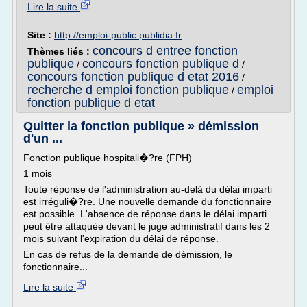
Lire la suite
Site :
http://emploi-public.publidia.fr
concours d entree fonction
Thèmes liés :
publique
concours fonction publique d
/
/
concours fonction publique d etat 2016
/
recherche d emploi fonction publique
emploi
/
fonction publique d etat
Quitter la fonction publique » démission
d'un ...
Fonction publique hospitali�?re (FPH)
1 mois
Toute réponse de l'administration au-delà du délai imparti
est irréguli�?re. Une nouvelle demande du fonctionnaire
est possible. L'absence de réponse dans le délai imparti
peut être attaquée devant le juge administratif dans les 2
mois suivant l'expiration du délai de réponse.
En cas de refus de la demande de démission, le
fonctionnaire...
Lire la suite