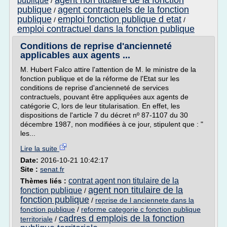
agent non titulaire de la fonction
publique
/
publique
agent contractuels de la fonction
/
publique
emploi fonction publique d etat
/
/
emploi contractuel dans la fonction publique
Conditions de reprise d'ancienneté
applicables aux agents ...
M. Hubert Falco attire l'attention de M. le ministre de la
fonction publique et de la réforme de l'Etat sur les
conditions de reprise d'ancienneté de services
contractuels, pouvant être appliquées aux agents de
catégorie C, lors de leur titularisation. En effet, les
dispositions de l'article 7 du décret nº 87-1107 du 30
décembre 1987, non modifiées à ce jour, stipulent que : "
les...
Lire la suite
Date:
2016-10-21 10:42:17
Site :
senat.fr
contrat agent non titulaire de la
Thèmes liés :
agent non titulaire de la
fonction publique
/
fonction publique
/
reprise de l anciennete dans la
fonction publique
/
reforme categorie c fonction publique
cadres d emplois de la fonction
territoriale
/