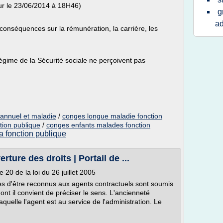
ur le 23/06/2014 à 18H46)
g
ad
onséquences sur la rémunération, la carrière, les
égime de la Sécurité sociale ne perçoivent pas
 annuel et maladie
/
conges longue maladie fonction
tion publique
/
conges enfants malades fonction
a fonction publique
ture des droits | Portail de ...
e 20 de la loi du 26 juillet 2005
es d'être reconnus aux agents contractuels sont soumis
dont il convient de préciser le sens. L'ancienneté
uelle l'agent est au service de l'administration. Le