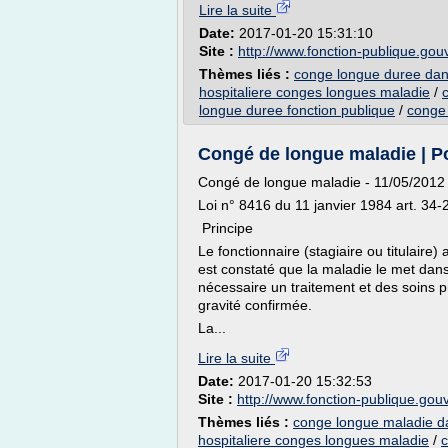
Lire la suite
Date:
2017-01-20 15:31:10
Site :
http://www.fonction-publique.gouv
Thèmes liés :
conge longue duree dans
hospitaliere conges longues maladie
/
longue duree fonction publique
/
conge 
Congé de longue maladie | Po
Congé de longue maladie - 11/05/2012
Loi n° 8416 du 11 janvier 1984 art. 34-
Principe
Le fonctionnaire (stagiaire ou titulaire
est constaté que la maladie le met dans 
nécessaire un traitement et des soins p
gravité confirmée.
La...
Lire la suite
Date:
2017-01-20 15:32:53
Site :
http://www.fonction-publique.gouv
Thèmes liés :
conge longue maladie dan
hospitaliere conges longues maladie
/
c