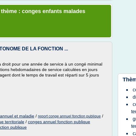
e thème : conges enfants malades
UTONOME DE LA FONCTION ...
té a droit pour une année de service à un congé minimal
gations hebdomadaires de service calculées en jours
gent dont le temps de travail est réparti sur 5 jours
Thèm
c
d
c
te
 annuel et maladie
/
/
report conge annuel fonction publique
g
 territoriale
/
conges annuel fonction publique
te
ction publique
c