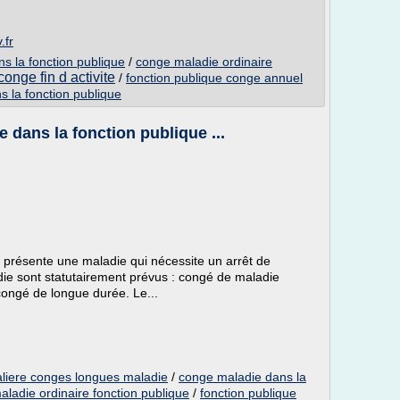
.fr
s la fonction publique
/
conge maladie ordinaire
onge fin d activite
/
fonction publique conge annuel
s la fonction publique
 dans la fonction publique ...
e présente une maladie qui nécessite un arrêt de
die sont statutairement prévus : congé de maladie
congé de longue durée. Le...
taliere conges longues maladie
/
conge maladie dans la
ladie ordinaire fonction publique
/
fonction publique