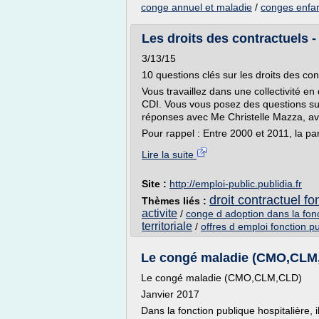
conge annuel et maladie
/
conges enfan
Les droits des contractuels 
3/13/15
10 questions clés sur les droits des cont
Vous travaillez dans une collectivité 
CDI. Vous vous posez des questions sur 
réponses avec Me Christelle Mazza, avo
Pour rappel : Entre 2000 et 2011, la part
Lire la suite
Site :
http://emploi-public.publidia.fr
droit contractuel fo
Thèmes liés :
activite
/
conge d adoption dans la fon
territoriale
/
offres d emploi fonction p
Le congé maladie (CMO,CLM,
Le congé maladie (CMO,CLM,CLD)
Janvier 2017
Dans la fonction publique hospitalière, i