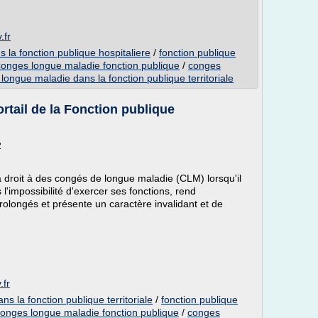
.fr
 la fonction publique hospitaliere
/
fonction publique
conges longue maladie fonction publique
/
conges
longue maladie dans la fonction publique territoriale
rtail de la Fonction publique
2
) a droit à des congés de longue maladie (CLM) lorsqu'il
l'impossibilité d'exercer ses fonctions, rend
rolongés et présente un caractère invalidant et de
.fr
s la fonction publique territoriale
/
fonction publique
onges longue maladie fonction publique
/
conges