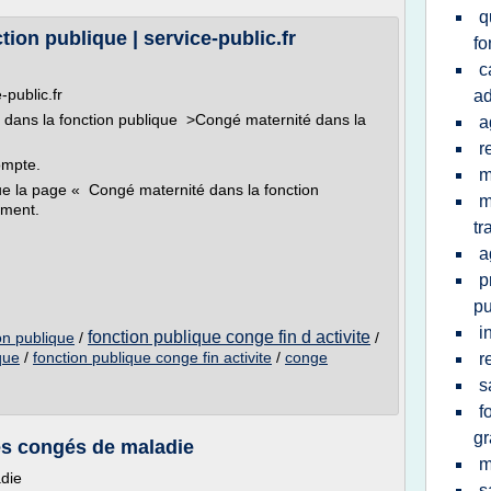
q
ion publique | service-public.fr
fo
c
-public.fr
ad
s dans la fonction publique >Congé maternité dans la
a
r
ompte.
m
que la page « Congé maternité dans la fonction
m
ement.
tr
a
p
pu
i
fonction publique conge fin d activite
on publique
/
/
que
/
fonction publique conge fin activite
/
conge
r
s
f
gr
s congés de maladie
m
die
s