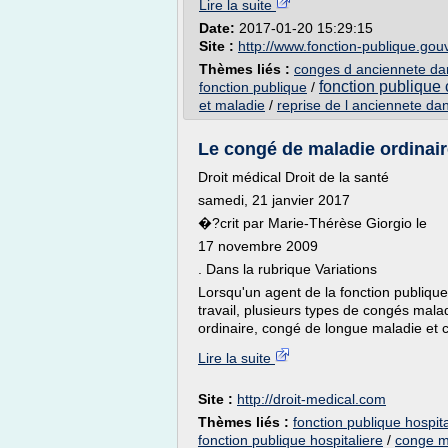
Lire la suite
Date:
2017-01-20 15:29:15
Site :
http://www.fonction-publique.gouv
Thèmes liés :
conges d anciennete dan
fonction publique c
fonction publique
/
et maladie
/
reprise de l anciennete dan
Le congé de maladie ordinaire
Droit médical Droit de la santé
samedi, 21 janvier 2017
�?crit par Marie-Thérèse Giorgio le
17 novembre 2009
. Dans la rubrique Variations
Lorsqu'un agent de la fonction publiqu
travail, plusieurs types de congés mala
ordinaire, congé de longue maladie et 
Lire la suite
Site :
http://droit-medical.com
Thèmes liés :
fonction publique hospi
fonction publique hospitaliere
/
conge ma