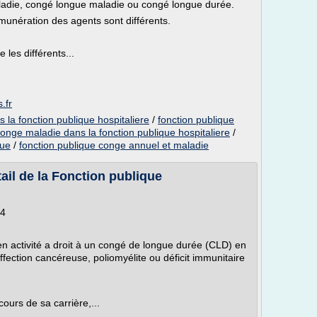
ladie, congé longue maladie ou congé longue durée.
émunération des agents sont différents.
les différents...
.fr
la fonction publique hospitaliere
/
fonction publique
onge maladie dans la fonction publique hospitaliere
/
que
/
fonction publique conge annuel et maladie
ail de la Fonction publique
-4
) en activité a droit à un congé de longue durée (CLD) en
fection cancéreuse, poliomyélite ou déficit immunitaire
cours de sa carrière,...