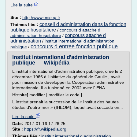
Lire la suite
Site :
http://www.onisep.fr
conseil d administration dans la fonction
Thèmes liés :
publique hospitaliere
/
concours d attache d
concours attache d
administration hospitaliere
/
administration
/
institut international d administration
concours d entree fonction publique
publique
/
Institut international d'administration
publique — Wikipédia
L'institut international d'administration publique, créé le 2
décembre 1966 à l'initiative du général de Gaulle , avait
pour mission de développer la Coopération administrative
internationale. Il a fusionné en 2002 avec l' ENA .
Histoire[ modifier | modifier le code ]
L'Institut prenait la succession de l'« Institut des hautes
études d'outre-mer » (IHEOM), lequel avait succédé en...
Lire la suite
Date:
2017-01-16 17:26:25
Site :
https://fr.wikipedia.org
Thèmes liés :
institut international d administration