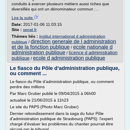
conduits à exercer plusieurs métiers aussi riches que
diversifiés qui ont un dénominateur commun :...
Lire la suite
Date:
2017-01-06 11:03:15
Site :
senat.fr
Thèmes liés :
institut international d administration
direction generale de l administration
publique
/
et de la fonction publique
ecole nationale d
/
administration publique
licence d administration
/
ecole d administration publique
publique
/
Le fiasco du Pôle d’administration publique,
ou comment ...
Le fiasco du Pôle d'administration publique, ou comment
perdre des millions
Par Marc Gruber publié le 09/04/2015 à 06h00
actualisé le 21/06/2015 à 11h23
Le site du PAPS (Photo Marc Gruber)
Dernier rebondissement dans la saga du futur Pôle
d'administration publique de Strasbourg (PAPS): l'expert
chargé d'évaluer les problèmes du chantier pourrait être
récusé par le tribunal...