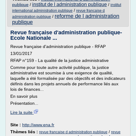
institut de l administration publique
publique
/
/
institut
/
international administration publique
revue francaise d
reforme de l administration
/
administration publique
publique
Revue française d'administration publique-
Ecole Nationale ...
Revue française d'administration publique - RFAP
13/01/2017
RFAP n°159 - La qualité de la justice administrative
Comme pour toute autre activité publique, la justice
administrative est soumise à une exigence de qualité,
laquelle a été formalisée par des objectifs et des indicateurs
définis dans les projets annuels de performance liés aux
lois de finances...
En savoir plus
Présentation...
Lire la suite
Site :
http://www.ena.fr
Thèmes liés :
/
revue francaise d administration publique
revue