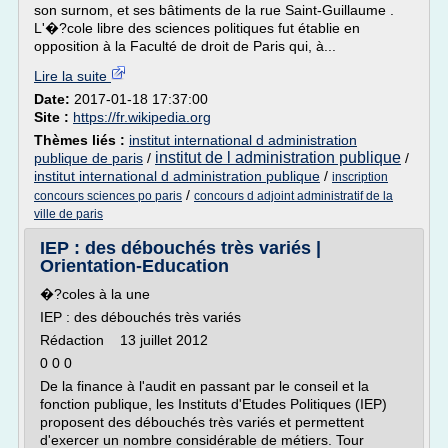
son surnom, et ses bâtiments de la rue Saint-Guillaume .
L'�?cole libre des sciences politiques fut établie en
opposition à la Faculté de droit de Paris qui, à...
Lire la suite
Date:
2017-01-18 17:37:00
Site :
https://fr.wikipedia.org
Thèmes liés :
institut international d administration
institut de l administration publique
publique de paris
/
/
institut international d administration publique
/
inscription
/
concours sciences po paris
concours d adjoint administratif de la
ville de paris
IEP : des débouchés très variés |
Orientation-Education
�?coles à la une
IEP : des débouchés très variés
Rédaction 13 juillet 2012
0 0 0
De la finance à l'audit en passant par le conseil et la
fonction publique, les Instituts d'Etudes Politiques (IEP)
proposent des débouchés très variés et permettent
d'exercer un nombre considérable de métiers. Tour