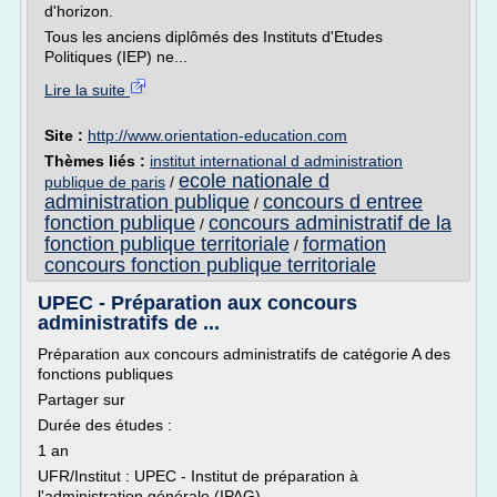
d'horizon.
Tous les anciens diplômés des Instituts d'Etudes
Politiques (IEP) ne...
Lire la suite
Site :
http://www.orientation-education.com
Thèmes liés :
institut international d administration
ecole nationale d
publique de paris
/
administration publique
concours d entree
/
fonction publique
concours administratif de la
/
fonction publique territoriale
formation
/
concours fonction publique territoriale
UPEC - Préparation aux concours
administratifs de ...
Préparation aux concours administratifs de catégorie A des
fonctions publiques
Partager sur
Durée des études :
1 an
UFR/Institut : UPEC - Institut de préparation à
l'administration générale (IPAG)