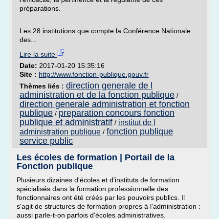
préparations.
Les 28 institutions que compte la Conférence Nationale
des...
Lire la suite
Date:
2017-01-20 15:35:16
Site :
http://www.fonction-publique.gouv.fr
direction generale de l
Thèmes liés :
administration et de la fonction publique
/
direction generale administration et fonction
publique
preparation concours fonction
/
publique et administratif
institut de l
/
fonction publique
administration publique
/
service public
Les écoles de formation | Portail de la
Fonction publique
Plusieurs dizaines d'écoles et d'instituts de formation
spécialisés dans la formation professionnelle des
fonctionnaires ont été créés par les pouvoirs publics. Il
s'agit de structures de formation propres à l'administration :
aussi parle-t-on parfois d'écoles administratives.