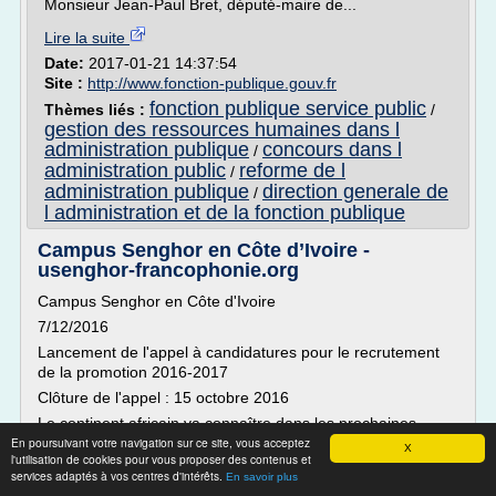
Monsieur Jean-Paul Bret, député-maire de...
Lire la suite
Date:
2017-01-21 14:37:54
Site :
http://www.fonction-publique.gouv.fr
fonction publique service public
Thèmes liés :
/
gestion des ressources humaines dans l
administration publique
concours dans l
/
administration public
reforme de l
/
administration publique
direction generale de
/
l administration et de la fonction publique
Campus Senghor en Côte d’Ivoire -
usenghor-francophonie.org
Campus Senghor en Côte d'Ivoire
7/12/2016
Lancement de l'appel à candidatures pour le recrutement
de la promotion 2016-2017
Clôture de l'appel : 15 octobre 2016
Le continent africain va connaître dans les prochaines
En poursuivant votre navigation sur ce site, vous acceptez
années une révolution démographique qui portera sa
X
l'utilisation de cookies pour vous proposer des contenus et
population à quelques deux milliards d'habitants. Les
services adaptés à vos centres d'intérêts.
En savoir plus
besoins de formation vont être immenses ; c'est pourquoi...