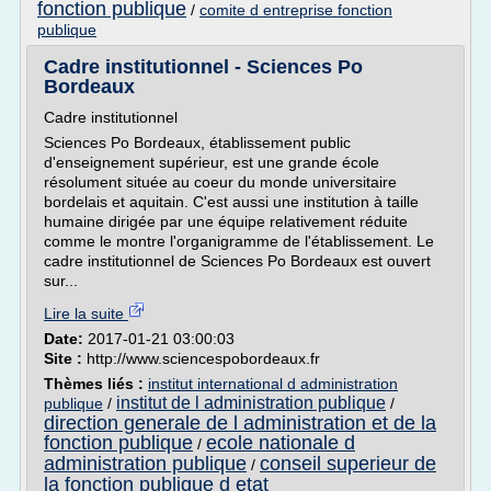
fonction publique
/
comite d entreprise fonction
publique
Cadre institutionnel - Sciences Po
Bordeaux
Cadre institutionnel
Sciences Po Bordeaux, établissement public
d'enseignement supérieur, est une grande école
résolument située au coeur du monde universitaire
bordelais et aquitain. C'est aussi une institution à taille
humaine dirigée par une équipe relativement réduite
comme le montre l'organigramme de l'établissement. Le
cadre institutionnel de Sciences Po Bordeaux est ouvert
sur...
Lire la suite
Date:
2017-01-21 03:00:03
Site :
http://www.sciencespobordeaux.fr
Thèmes liés :
institut international d administration
institut de l administration publique
publique
/
/
direction generale de l administration et de la
fonction publique
ecole nationale d
/
administration publique
conseil superieur de
/
la fonction publique d etat