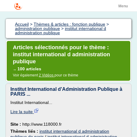
Menu
Accueil
>
Thèmes & articles : fonction publique
>
administration publique
>
institut international d
administration publique
Articles sélectionnés pour le thème :
institut international d administration
publique
100 articles
→
Voir également
2 Vidéos
pour ce thème
Institut International d'Administration Publique à
PARIS ...
Institut International...
Lire la suite
Site :
http://www.118000.fr
Thèmes liés :
institut international d administration
publique de paris
/
institut international d administration