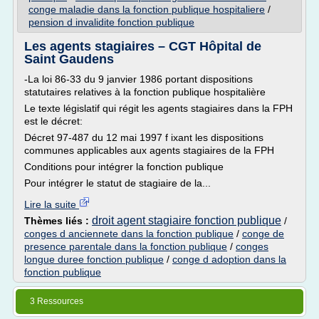
conge maladie dans la fonction publique hospitaliere
/
pension d invalidite fonction publique
Les agents stagiaires – CGT Hôpital de
Saint Gaudens
-La loi 86-33 du 9 janvier 1986 portant dispositions
statutaires relatives à la fonction publique hospitalière
Le texte législatif qui régit les agents stagiaires dans la FPH
est le décret:
Décret 97-487 du 12 mai 1997 f ixant les dispositions
communes applicables aux agents stagiaires de la FPH
Conditions pour intégrer la fonction publique
Pour intégrer le statut de stagiaire de la...
Lire la suite
droit agent stagiaire fonction publique
Thèmes liés :
/
conges d anciennete dans la fonction publique
/
conge de
presence parentale dans la fonction publique
/
conges
longue duree fonction publique
/
conge d adoption dans la
fonction publique
3 Ressources