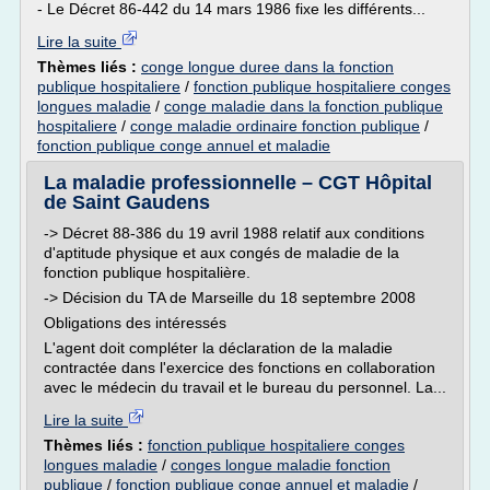
- Le Décret 86-442 du 14 mars 1986 fixe les différents...
Lire la suite
Thèmes liés :
conge longue duree dans la fonction
publique hospitaliere
/
fonction publique hospitaliere conges
longues maladie
/
conge maladie dans la fonction publique
hospitaliere
/
conge maladie ordinaire fonction publique
/
fonction publique conge annuel et maladie
La maladie professionnelle – CGT Hôpital
de Saint Gaudens
-> Décret 88-386 du 19 avril 1988 relatif aux conditions
d'aptitude physique et aux congés de maladie de la
fonction publique hospitalière.
-> Décision du TA de Marseille du 18 septembre 2008
Obligations des intéressés
L'agent doit compléter la déclaration de la maladie
contractée dans l'exercice des fonctions en collaboration
avec le médecin du travail et le bureau du personnel. La...
Lire la suite
Thèmes liés :
fonction publique hospitaliere conges
longues maladie
/
conges longue maladie fonction
publique
/
fonction publique conge annuel et maladie
/