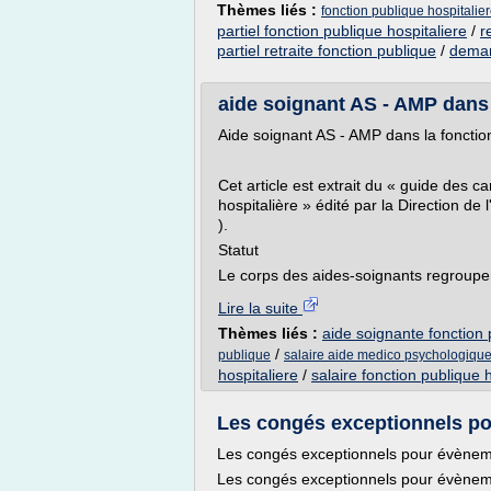
Thèmes liés :
fonction publique hospitalie
partiel fonction publique hospitaliere
/
r
partiel retraite fonction publique
/
deman
aide soignant AS - AMP dans l
Aide soignant AS - AMP dans la fonction 
Cet article est extrait du « guide des c
hospitalière » édité par la Direction de
).
Statut
Le corps des aides-soignants regroupent 
Lire la suite
Thèmes liés :
aide soignante fonction 
/
publique
salaire aide medico psychologique
hospitaliere
/
salaire fonction publique 
Les congés exceptionnels pou
Les congés exceptionnels pour évènemen
Les congés exceptionnels pour évènemen