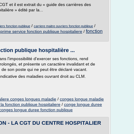
 CGT et il est extrait du « guide des carrières des
alière » édité par la...
/
/
ers fonction publique
carriere maitre ouvriers fonction publique
fonction
/
prime service fonction publique hospitaliere
/
tion publique hospitalière ...
ans l'impossibilité d'exercer ses fonctions, rend
rolongés, et présente un caractère invalidant et de
re de son poste qui ne peut être déclaré vacant.
 indicative des maladies ouvrant droit au CLM.
taliere conges longues maladie
/
conges longue maladie
a fonction publique hospitaliere
/
conge longue duree
conges longue duree fonction publique
ON - LA CGT DU CENTRE HOSPITALIER