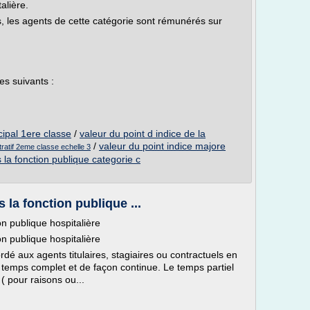
alière.
s, les agents de cette catégorie sont rémunérés sur
es suivants :
ncipal 1ere classe
/
valeur du point d indice de la
/
valeur du point indice majore
stratif 2eme classe echelle 3
s la fonction publique categorie c
s la fonction publique ...
on publique hospitalière
on publique hospitalière
ordé aux agents titulaires, stagiaires ou contractuels en
 temps complet et de façon continue. Le temps partiel
 ( pour raisons ou...