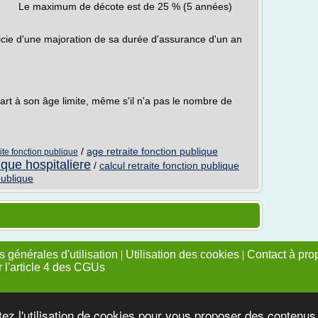
 maximum de décote est de 25 % (5 années)
icie d'une majoration de sa durée d'assurance d'un an
part à son âge limite, même s'il n'a pas le nombre de
/
age retraite fonction publique
ite fonction publique
ique hospitaliere
/
calcul retraite fonction publique
publique
 générales d'utilisation
|
Utilisation des cookies
|
Contact à pro
r l'article 4 des CGUs
tez l'utilisation de cookies pour vous proposer des contenu