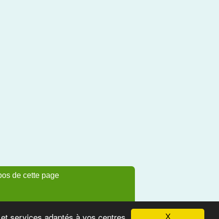
pos de cette page
s et services adaptés à vos centres
X