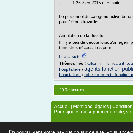
- 1.25% en 2015 et ensuite. Le
Le personnel de catégorie active bénéf
pour 10 ans travaillés.
Annulation de la décote
Il n'y a pas de décote lorsqu'un agent 
trimestres nécessaires pour...
Lire la suite
Thèmes liés :
calcul minimum garanti retra
agents fonction publ
hospitaliere
/
hospitaliere
/
reforme retraite fonction 
10 Ressources
Accueil
|
Mentions légales
|
Conditions
Pour ajouter ou supprimer un site, voi
En poursuivant votre navigation sur ce site, vous accep