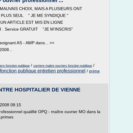
 ouvrier professionnel ...
MAUVAIS CHOIX, MAIS A PLUSIEURS ONT
 PLUS SEUL " JE ME SYNDIQUE "
N ARTICLE EST MIS EN LIGNE
. Service GRATUIT "JE M'INSCRIS"
 soignant AS - AMP dans... >>
2008...
/
/
ers fonction publique
carriere maitre ouvriers fonction publique
fonction publique entretien professionnel
/
prime
ENTRE HOSPITALIER DE VIENNE
/2008 08:15
professionnel qualifié OPQ - maître ouvrier MO dans la
, primes