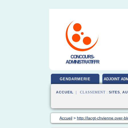
CONCOURS-
ADMINISTRATIF.FR
GENDARMERIE
ADJOINT ADM
ACCUEIL
| CLASSEMENT :
SITES
,
AU
Accueil
>
http://lacgt-chvienne.over-b