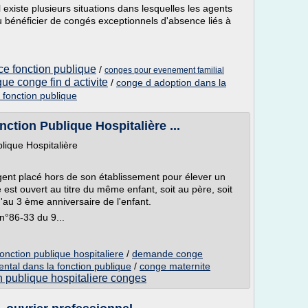
l existe plusieurs situations dans lesquelles les agents
u bénéficier de congés exceptionnels d'absence liés à
ce fonction publique
/
conges pour evenement familial
que conge fin d activite
/
conge d adoption dans la
 fonction publique
ction Publique Hospitalière ...
lique Hospitalière
agent placé hors de son établissement pour élever un
é est ouvert au titre du même enfant, soit au père, soit
'au 3 ème anniversaire de l'enfant.
 n°86-33 du 9...
onction publique hospitaliere
/
demande conge
ntal dans la fonction publique
/
conge maternite
n publique hospitaliere conges