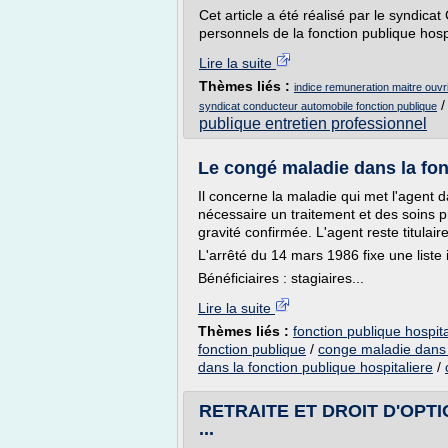
Cet article a été réalisé par le syndicat
personnels de la fonction publique hospit
Lire la suite
Thèmes liés :
indice remuneration maitre ouvri
syndicat conducteur automobile fonction publique
publique entretien professionnel
Le congé maladie dans la fonc
Il concerne la maladie qui met l'agent d
nécessaire un traitement et des soins p
gravité confirmée. L'agent reste titulai
L'arrêté du 14 mars 1986 fixe une liste
Bénéficiaires : stagiaires...
Lire la suite
Thèmes liés :
fonction publique hospi
fonction publique
/
conge maladie dans l
dans la fonction publique hospitaliere
/
RETRAITE ET DROIT D'OPTI
...