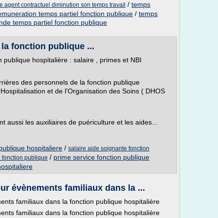
/
temps
re agent contractuel diminution son temps travail
emuneration temps partiel fonction publique
/
temps
de temps partiel fonction publique
a fonction publique ...
publique hospitalière : salaire , primes et NBI
arrières des personnels de la fonction publique
 l'Hospitalisation et de l'Organisation des Soins ( DHOS
aussi les auxiliaires de puériculture et les aides...
publique hospitaliere
/
salaire aide soignante fonction
/
prime service fonction publique
 fonction publique
hospitaliere
r évènements familiaux dans la ...
ts familiaux dans la fonction publique hospitalière
ts familiaux dans la fonction publique hospitalière