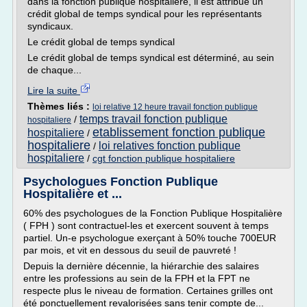
dans la fonction publique hospitalière, il est attribué un
crédit global de temps syndical pour les représentants
syndicaux.
Le crédit global de temps syndical
Le crédit global de temps syndical est déterminé, au sein
de chaque...
Lire la suite
Thèmes liés :
loi relative 12 heure travail fonction publique
temps travail fonction publique
/
hospitaliere
etablissement fonction publique
hospitaliere
/
hospitaliere
loi relatives fonction publique
/
hospitaliere
/
cgt fonction publique hospitaliere
Psychologues Fonction Publique
Hospitalière et ...
60% des psychologues de la Fonction Publique Hospitalière
( FPH ) sont contractuel-les et exercent souvent à temps
partiel. Un-e psychologue exerçant à 50% touche 700EUR
par mois, et vit en dessous du seuil de pauvreté !
Depuis la dernière décennie, la hiérarchie des salaires
entre les professions au sein de la FPH et la FPT ne
respecte plus le niveau de formation. Certaines grilles ont
été ponctuellement revalorisées sans tenir compte de...