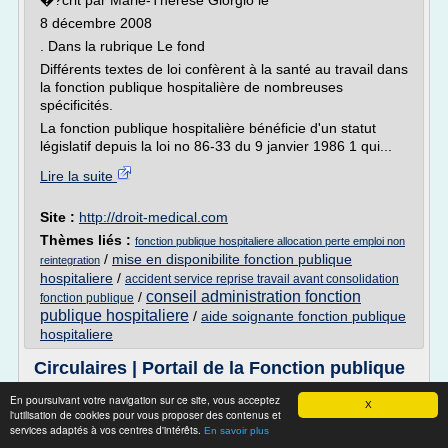
�?crit par Marie-Thérèse Giorgio le
8 décembre 2008
. Dans la rubrique Le fond
Différents textes de loi confèrent à la santé au travail dans
la fonction publique hospitalière de nombreuses
spécificités.
La fonction publique hospitalière bénéficie d'un statut
législatif depuis la loi no 86-33 du 9 janvier 1986 1 qui...
Lire la suite
Site :
http://droit-medical.com
Thèmes liés :
fonction publique hospitaliere allocation perte emploi non
/
mise en disponibilite fonction publique
reintegration
hospitaliere
/
accident service reprise travail avant consolidation
conseil administration fonction
/
fonction publique
publique hospitaliere
/
aide soignante fonction publique
hospitaliere
Circulaires | Portail de la Fonction publique
En poursuivant votre navigation sur ce site, vous acceptez
X
l'utilisation de cookies pour vous proposer des contenus et
Année 2013
services adaptés à vos centres d'intérêts.
En savoir plus
Circulaire du 17 septembre 2013 relative à la mise en