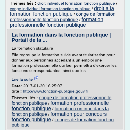
Thèmes liés :
droit individuel formation fonction publique
/
droit a la
conge individuel formation fonction publique
/
formation fonction publique
conge de formation
/
formation
professionnelle fonction publique
/
professionnelle fonction publique
La formation dans la fonction publique |
Portail de la ...
La formation statutaire
Elle regroupe la formation suivie avant titularisation pour
donner aux personnes accédant à un emploi une
formation professionnelle qui leur permettra d'exercer les
fonctions correspondantes, ainsi que les...
Lire la suite
Date:
2017-01-20 16:25:07
Site :
http://www.fonction-publique.gouv.fr
conge de formation professionnelle
Thèmes liés :
formation professionnelle
fonction publique
/
fonction publique
formation continue dans la
/
formation pour concours
fonction publique
/
fonction publique
conges de formation fonction
/
publique