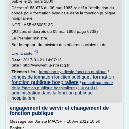
publié le 26 mars 2009
Décret n° 88-676 du 06 mai 1988 relatif à l'attribution du
congé pour formation syndicale dans la fonction publique
hospitalière
NOR : ASEH8800513D
(JO Lois et décrets du 08 mai 1988 page 6739)
Le Premier ministre,
Sur le rapport du ministre des affaires sociales et de...
Lire la suite
Date:
2017-01-21 14:07:13
Site :
http://www-idt.u-strasbg.fr
Thèmes liés :
formation syndicale fonction publique
/
formation
conges de formation fonction publique
/
fonction publique hospitaliere
/
conseil superieur
conseil d
de la fonction publique hospitaliere
/
administration dans la fonction publique
hospitaliere
engagement de servir et changement de
fonction publique
Message par Juriste MACSF » 10 Avr 2012 10:50
Bonjour,