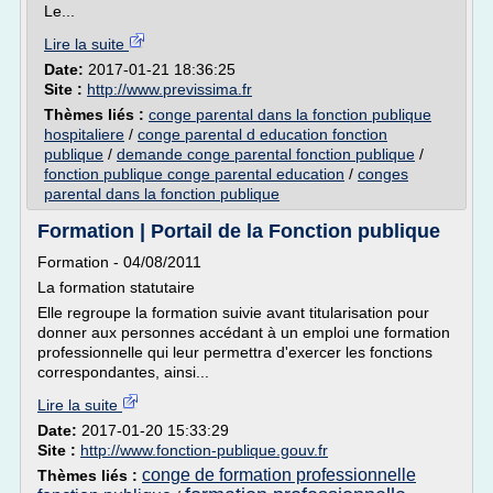
Le...
Lire la suite
Date:
2017-01-21 18:36:25
Site :
http://www.previssima.fr
Thèmes liés :
conge parental dans la fonction publique
hospitaliere
/
conge parental d education fonction
publique
/
demande conge parental fonction publique
/
fonction publique conge parental education
/
conges
parental dans la fonction publique
Formation | Portail de la Fonction publique
Formation - 04/08/2011
La formation statutaire
Elle regroupe la formation suivie avant titularisation pour
donner aux personnes accédant à un emploi une formation
professionnelle qui leur permettra d'exercer les fonctions
correspondantes, ainsi...
Lire la suite
Date:
2017-01-20 15:33:29
Site :
http://www.fonction-publique.gouv.fr
conge de formation professionnelle
Thèmes liés :