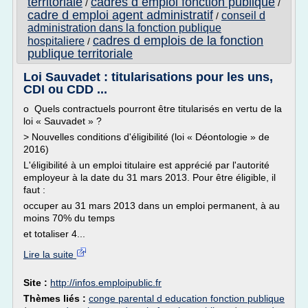
territoriale
cadres d emploi fonction publique
/
/
cadre d emploi agent administratif
conseil d
/
administration dans la fonction publique
cadres d emplois de la fonction
hospitaliere
/
publique territoriale
Loi Sauvadet : titularisations pour les uns,
CDI ou CDD ...
o Quels contractuels pourront être titularisés en vertu de la
loi « Sauvadet » ?
> Nouvelles conditions d'éligibilité (loi « Déontologie » de
2016)
L'éligibilité à un emploi titulaire est apprécié par l'autorité
employeur à la date du 31 mars 2013. Pour être éligible, il
faut :
occuper au 31 mars 2013 dans un emploi permanent, à au
moins 70% du temps
et totaliser 4...
Lire la suite
Site :
http://infos.emploipublic.fr
Thèmes liés :
conge parental d education fonction publique