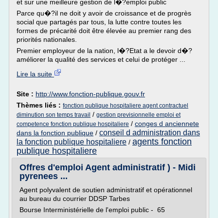
et sur une meilleure gestion de l�?emploi public
Parce qu�?il ne doit y avoir de croissance et de progrès
social que partagés par tous, la lutte contre toutes les
formes de précarité doit être élevée au premier rang des
priorités nationales.
Premier employeur de la nation, l�?Etat a le devoir d�?
améliorer la qualité des services et celui de protéger ...
Lire la suite
Site :
http://www.fonction-publique.gouv.fr
Thèmes liés :
fonction publique hospitaliere agent contractuel
/
diminution son temps travail
gestion previsionnelle emploi et
/
conges d anciennete
competence fonction publique hospitaliere
conseil d administration dans
dans la fonction publique
/
agents fonction
la fonction publique hospitaliere
/
publique hospitaliere
Offres d'emploi Agent administratif ) - Midi
pyrenees ...
Agent polyvalent de soutien administratif et opérationnel
au bureau du courrier DDSP Tarbes
Bourse Interministérielle de l'emploi public - 65