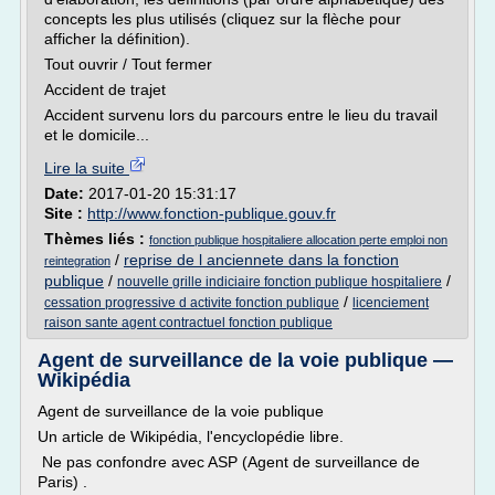
concepts les plus utilisés (cliquez sur la flèche pour
afficher la définition).
Tout ouvrir / Tout fermer
Accident de trajet
Accident survenu lors du parcours entre le lieu du travail
et le domicile...
Lire la suite
Date:
2017-01-20 15:31:17
Site :
http://www.fonction-publique.gouv.fr
Thèmes liés :
fonction publique hospitaliere allocation perte emploi non
/
reprise de l anciennete dans la fonction
reintegration
publique
/
/
nouvelle grille indiciaire fonction publique hospitaliere
/
cessation progressive d activite fonction publique
licenciement
raison sante agent contractuel fonction publique
Agent de surveillance de la voie publique —
Wikipédia
Agent de surveillance de la voie publique
Un article de Wikipédia, l'encyclopédie libre.
Ne pas confondre avec ASP (Agent de surveillance de
Paris) .