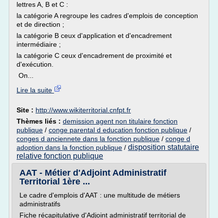
lettres A, B et C :
la catégorie A regroupe les cadres d'emplois de conception
et de direction ;
la catégorie B ceux d'application et d'encadrement
intermédiaire ;
la catégorie C ceux d'encadrement de proximité et
d'exécution.
On...
Lire la suite
Site :
http://www.wikiterritorial.cnfpt.fr
Thèmes liés :
demission agent non titulaire fonction
publique
/
conge parental d education fonction publique
/
conges d anciennete dans la fonction publique
/
conge d
disposition statutaire
adoption dans la fonction publique
/
relative fonction publique
AAT - Métier d'Adjoint Administratif
Territorial 1ère ...
Le cadre d'emplois d'AAT : une multitude de métiers
administratifs
Fiche récapitulative d'Adjoint administratif territorial de