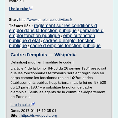
cadre du...
Lire la suite
Site :
http://www.emploi-collectivites.fr
reglement sur les conditions d
Thèmes liés :
emploi dans la fonction publique
demande d
/
emploi fonction publique
emploi fonction
/
publique d etat
cadres d emploi fonction
/
publique
cadre d emplois fonction publique
/
Cadre d'emplois — Wikipédia
Définition[ modifier | modifier le code ]
L'article 4 de la loi no 84-53 du 26 janvier 1984 prévoyait
que les fonctionnaires territoriaux seraient regroupés en
corps comme les fonctionnaires de l'�?tat et des
établissements publics hospitaliers, mais la loi no 87-529
du 13 juillet 1987 y a substitué la notion de cadre
d'emplois. Seuls les agents de la commune-département
de Paris ont...
Lire la suite
Date:
2017-01-16 12:35:01
Site :
https://fr.wikipedia.org