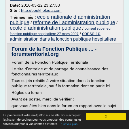
Date:
2016-03-22 23:27:53
Site :
http://boukheloua.com
ecole nationale d administration
Thèmes liés :
publique
reforme de l administration publique
/
/
ecole d administration publique
/
conseil superieur
conseil d
/
fonction publique hospitaliere 27 mars 2007
administration dans la fonction publique hospitaliere
Forum de la Fonction Publique ... -
forumterritorial.org
Forum de la Fonction Publique Territoriale
Le site d'entraide et de partage de connaissance des
fonctionnaires territoriaux
Tous sujets relatifs à votre situation dans la fonction
publique territoriale, sauf la formation dont on parle ici .
Règles du forum
Avant de poster, merci de vérifier :
que vous êtes bien dans le forum en rapport avec le sujet
que vous allez exposer (voir description...
En poursuivant votre navigation sur ce site, vous acceptez
X
l'utilisation de cookies pour vous proposer des contenus et
Lire la suite
services adaptés à vos centres d'intérêts.
En savoir plus