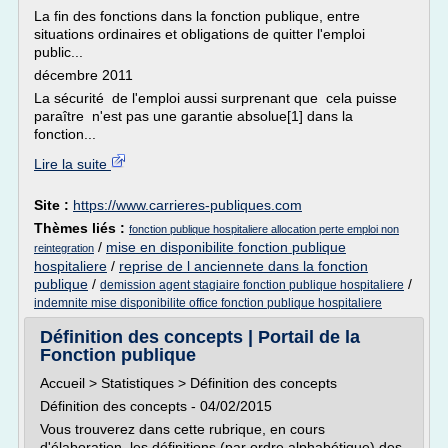
La fin des fonctions dans la fonction publique, entre
situations ordinaires et obligations de quitter l'emploi
public...
décembre 2011
La sécurité de l'emploi aussi surprenant que cela puisse
paraître n'est pas une garantie absolue[1] dans la
fonction...
Lire la suite
Site :
https://www.carrieres-publiques.com
Thèmes liés :
fonction publique hospitaliere allocation perte emploi non
/
mise en disponibilite fonction publique
reintegration
hospitaliere
/
reprise de l anciennete dans la fonction
publique
/
/
demission agent stagiaire fonction publique hospitaliere
indemnite mise disponibilite office fonction publique hospitaliere
Définition des concepts | Portail de la
Fonction publique
Accueil > Statistiques > Définition des concepts
Définition des concepts - 04/02/2015
Vous trouverez dans cette rubrique, en cours
d'élaboration, les définitions (par ordre alphabétique) des