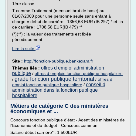
1ère classe
T comme Traitement (mensuel brut de base) au
01/07/2009 pour une personne seule sans enfant à
charge = début de carrière : 1356,68 EUR (IB 297) * et fin
de carrière : 1708,58 EUR(IB 479) **
(*)(**) : la valeur des traitements est fixée
périodiquement...
Lire la suite
Site :
http://fonction-publique.bankexam.fr
offres d emploi administration
Thèmes liés :
publique
/
offres d emplois fonction publique hospitaliere
grade fonction publique territorial
/
/
offres d
conseil d
emploi fonction publique hospitaliere
/
administration dans la fonction publique
hospitaliere
Métiers de catégorie C des ministères
économiques et ...
Concours fonction publique d'état - Agent des ministères de
l'Economie et du Budget - Concours commun
Salaire début carrière* : 1 500EUR