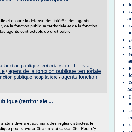
f
c
ad
le et assure la défense des intérêts des agents
c
t, de la fonction publique territoriale et de la fonction
es agents contractuels de droit public.
pu
a
e
r
te
droit des agent
a fonction publique territoriale
/
e
ale
agent de la fonction publique territoriale
/
f
agents fonction
onction publique hospitaliere
/
c
ad
g
blique (territoriale ...
ho
a
te
statuts divers et soumis à des règles distinctes, le
e
lique peut s'avérer être un vrai casse-tête. Pour s'y
c