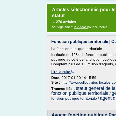
Articles sélectionnés pour le
statut
276 articles
→
Voir également
2 Vidéos
pour ce thème
Fonction publique territoriale | Co
La fonction publique territoriale
Instituée en 1984, la fonction publique t
publique au côté de la fonction publique 
Comptant plus de 1,6 million d'agents, e
Lire la suite
Date:
2017-01-20 14:15:59
Site :
http://www.collectivites-locales.go
statut general de la
Thèmes liés :
fonction publique territoriale
ge
/
agent de
fonction publique territoriale
/
Avocat fonction publique Pari