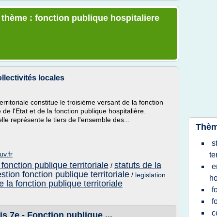
 thème : fonction publique hospitaliere
llectivités locales
erritoriale constitue le troisième versant de la fonction
de l'Etat et de la fonction publique hospitalière.
lle représente le tiers de l'ensemble des...
Thèm
s
uv.fr
te
 fonction publique territoriale
statuts de la
/
e
stion fonction publique territoriale
/
legislation
ho
 la fonction publique territoriale
f
f
c
s 7e - Fonction publique ...