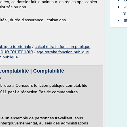
es, ce dossier fait le point sur les règles applicables
a
tularisés ou non.
re
ités , durée d'assurance , cotisations...
s
ublique territoriale
/
calcul retraite fonction publique
ique territoriale
/
age retraite fonction publique
on publique
omptabilité | Comptabilité
é
publique » Concours fonction publique comptabilité
e 2011 par La rédaction Pas de commentaires
que un ensemble de personnes travaillant, sous
 intergouvernemental, au sein des administrations