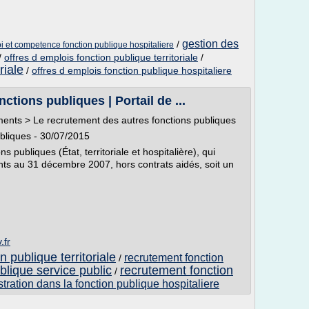
gestion des
/
i et competence fonction publique hospitaliere
/
offres d emplois fonction publique territoriale
/
riale
/
offres d emplois fonction publique hospitaliere
ctions publiques | Portail de ...
ents > Le recrutement des autres fonctions publiques
bliques - 30/07/2015
s publiques (État, territoriale et hospitalière), qui
nts au 31 décembre 2007, hors contrats aidés, soit un
.fr
 publique territoriale
recrutement fonction
/
blique service public
recrutement fonction
/
tration dans la fonction publique hospitaliere