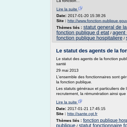
La fonction...
Lire la suite
Date:
2017-01-20 15:38:26
Site :
http://www.fonction-publique.gouv
statut general de la
Thèmes liés :
fonction publique d etat
agent 
/
fonction publique hospitaliere
/
Le statut des agents de la fon
Le statut des agents de la fonction pub
santé
29 mai 2013
L'ensemble des fonctionnaires sont gér
la fonction publique.
Les statuts généraux et particuliers de 
recrutement, la rémunération ainsi que l
Lire la suite
Date:
2017-01-21 17:45:15
Site :
http://sante.cgt.fr
fonction publique hosp
Thèmes liés :
publique
statut fonctionnaire f
/