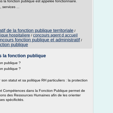
s la fonction publique est appelée fonctionnaire.
 services ...
if de la fonction publique territoriale
/
lique hospitaliere
concours agent d accueil
/
ncours fonction publique et administratif
/
nction publique
la fonction publique
on publique ?
on publique ?
on statut et sa politique RH particuliers : la protection
 et Compétences dans la Fonction Publique permet de
tions des Ressources Humaines afin de les orienter
es spécificités.