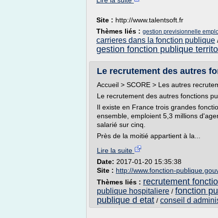
Lire la suite
Site :
http://www.talentsoft.fr
Thèmes liés :
gestion previsionnelle emplo
carrieres dans la fonction publique
gestion fonction publique territo
Le recrutement des autres fon
Accueil > SCORE > Les autres recrutem
Le recrutement des autres fonctions pu
Il existe en France trois grandes fonction
ensemble, emploient 5,3 millions d'age
salarié sur cinq.
Près de la moitié appartient à la...
Lire la suite
Date:
2017-01-20 15:35:38
Site :
http://www.fonction-publique.gouv
recrutement fonction
Thèmes liés :
fonction pu
publique hospitaliere
/
publique d etat
conseil d adminis
/