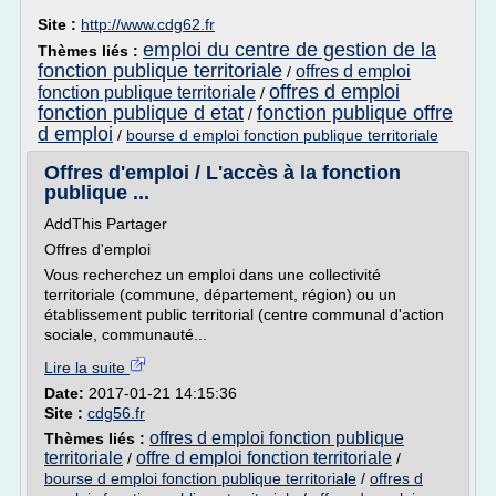
Site :
http://www.cdg62.fr
emploi du centre de gestion de la
Thèmes liés :
fonction publique territoriale
offres d emploi
/
offres d emploi
fonction publique territoriale
/
fonction publique d etat
fonction publique offre
/
d emploi
/
bourse d emploi fonction publique territoriale
Offres d'emploi / L'accès à la fonction
publique ...
AddThis Partager
Offres d'emploi
Vous recherchez un emploi dans une collectivité
territoriale (commune, département, région) ou un
établissement public territorial (centre communal d'action
sociale, communauté...
Lire la suite
Date:
2017-01-21 14:15:36
Site :
cdg56.fr
offres d emploi fonction publique
Thèmes liés :
territoriale
offre d emploi fonction territoriale
/
/
bourse d emploi fonction publique territoriale
/
offres d