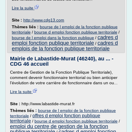
Lire la suite
Site :
http://www.cdg13.com
Thèmes liés :
bourse de l emploi de la fonction publique
territoriale
/
bourse d emploi fonction publique territoriale
/
cadres d
bourse de l emploi dans la fonction publique
/
emploi fonction publique territoriale
cadres d
/
emplois de la fonction publique territoriale
Mairie de Labastide-Murat (46240), au ... -
CDG 46 accueil
Centre de Gestion de la Fonction Publique Territoriale),
comment devenir fonctionnaire territorial ou bien anticiper
l'évolution de votre carrière de fonctionnaire dans un ou...
Lire la suite
Site :
http://www.labastide-murat.fr
Thèmes liés :
bourse de l emploi de la fonction publique
offres d emploi fonction publique
territoriale
/
territoriale
/
bourse d emploi fonction publique territoriale
/
emploi du centre de gestion de la fonction
publique territoriale
cadres d emploi fonction