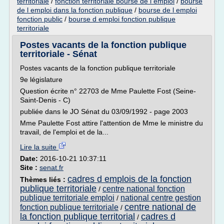
territoriale
/
fonction territoriale bourse de l emploi
/
bourse
de l emploi dans la fonction publique
/
bourse de l emploi
fonction public
/
bourse d emploi fonction publique
territoriale
Postes vacants de la fonction publique
territoriale - Sénat
Postes vacants de la fonction publique territoriale
9e législature
Question écrite n° 22703 de Mme Paulette Fost (Seine-
Saint-Denis - C)
publiée dans le JO Sénat du 03/09/1992 - page 2003
Mme Paulette Fost attire l'attention de Mme le ministre du
travail, de l'emploi et de la...
Lire la suite
Date:
2016-10-21 10:37:11
Site :
senat.fr
cadres d emplois de la fonction
Thèmes liés :
publique territoriale
centre national fonction
/
publique territoriale emploi
national centre gestion
/
centre national de
fonction publique territoriale
/
la fonction publique territorial
cadres d
/