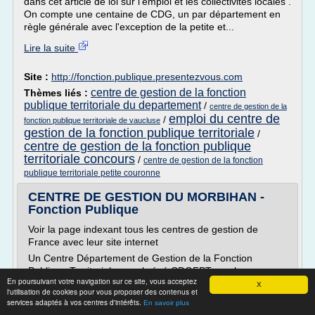
dans cet article de loi sur l'emploi et les collectivités locales .
On compte une centaine de CDG, un par département en
règle générale avec l'exception de la petite et...
Lire la suite
Site :
http://fonction.publique.presentezvous.com
centre de gestion de la fonction
Thèmes liés :
publique territoriale du departement
/
centre de gestion de la
emploi du centre de
/
fonction publique territoriale de vaucluse
gestion de la fonction publique territoriale
/
centre de gestion de la fonction publique
territoriale concours
/
centre de gestion de la fonction
publique territoriale petite couronne
CENTRE DE GESTION DU MORBIHAN -
Fonction Publique
Voir la page indexant tous les centres de gestion de
France avec leur site internet
Un Centre Département de Gestion de la Fonction
Publique Territoriale, en abrégé CDGFPT ou plus
En poursuivant votre navigation sur ce site, vous acceptez
simplement CDG, est un établissement public qui est le
X
l'utilisation de cookies pour vous proposer des contenus et
véritable partenaire emploi des collectivités territoriales.
services adaptés à vos centres d'intérêts.
En savoir plus
Un petit rappel utile dans cet article de loi sur l'emploi et