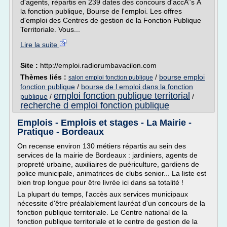
d'agents, répartis en 239 dates des concours d'accÃ¨s Ã
la fonction publique, Bourse de l'emploi. Les offres
d'emploi des Centres de gestion de la Fonction Publique
Territoriale. Vous...
Lire la suite
Site :
http://emploi.radiorumbavacilon.com
Thèmes liés :
/
bourse emploi
salon emploi fonction publique
fonction publique
/
bourse de l emploi dans la fonction
emploi fonction publique territorial
publique
/
/
recherche d emploi fonction publique
Emplois - Emplois et stages - La Mairie -
Pratique - Bordeaux
On recense environ 130 métiers répartis au sein des
services de la mairie de Bordeaux : jardiniers, agents de
propreté urbaine, auxiliaires de puériculture, gardiens de
police municipale, animatrices de clubs senior... La liste est
bien trop longue pour être livrée ici dans sa totalité !
La plupart du temps, l'accès aux services municipaux
nécessite d'être préalablement lauréat d'un concours de la
fonction publique territoriale. Le Centre national de la
fonction publique territoriale et le centre de gestion de la