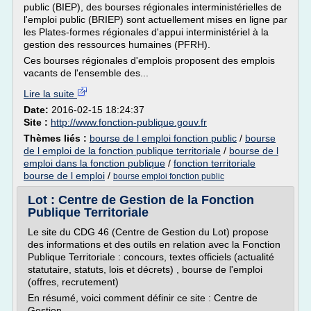
public (BIEP), des bourses régionales interministérielles de
l'emploi public (BRIEP) sont actuellement mises en ligne par
les Plates-formes régionales d'appui interministériel à la
gestion des ressources humaines (PFRH).
Ces bourses régionales d'emplois proposent des emplois
vacants de l'ensemble des...
Lire la suite
Date:
2016-02-15 18:24:37
Site :
http://www.fonction-publique.gouv.fr
Thèmes liés :
bourse de l emploi fonction public
/
bourse
de l emploi de la fonction publique territoriale
/
bourse de l
emploi dans la fonction publique
/
fonction territoriale
bourse de l emploi
/
bourse emploi fonction public
Lot : Centre de Gestion de la Fonction
Publique Territoriale
Le site du CDG 46 (Centre de Gestion du Lot) propose
des informations et des outils en relation avec la Fonction
Publique Territoriale : concours, textes officiels (actualité
statutaire, statuts, lois et décrets) , bourse de l'emploi
(offres, recrutement)
En résumé, voici comment définir ce site : Centre de
Gestion.