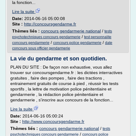
la fonction...
Lire la suite
Date:
2014-06-16 05:00:08
Site :
http://concoursgendarme.fr
Thèmes liés :
concours gendarmerie national
/
tests
/
psychotechniques concours gendarmerie
test personnalite
/
/
concours gendarmerie
concours police gendarmerie
date
concours sous officier gendarmerie
La vie du gendarme et son quotidien.
PLAN DU SITE : De façon non exhaustive, vous allez
trouver sur concoursgendarme.fr : les dictées interractives
gratuites , faire des pompes , faire des tractions ,
entrainement gratuits de course à pied , réussir les tests
sportifs , la lettre de motivation police pénitentiaire et
gendarmerie , la rédaction police pénitentiaire et
gendarmerie , s'inscrire aux concours de la fonction...
Lire la suite
Date:
2014-06-16 05:00:24
Site :
http://www.concoursgendarme.fr
Thèmes liés :
concours gendarmerie national
/
tests
/
psychotechniques concours gendarmerie
concours police