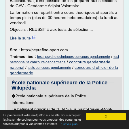
Baccalauréat, il est possible de les préparer aux sélections
de GAV - Gendarme Adjoint Volontaire.
La formation se répartit entre cours théoriques et sportifs à
temps plein (plus de 30 heures hebdomadaires) du lundi au
vendredi.
Objectifs : REUSSITE aux tests de sélection...
Lire la suite
Site :
http://peyrefitte-sport.com
Thèmes liés :
/
tests psychotechniques concours gendarmerie
test
/
concours gendarmerie
personnalite concours gendarmerie
national
/
/
concours d officier de la
tests concours gendarmerie
gendarmerie
École nationale supérieure de la Police —
Wikipédia
�?cole nationale supérieure de la Police
Informations
Le bâtiment principal de l'E.N.S.P. à Saint-Cyr-au-Mont-
d'Or , Rhône.
En poursuivant votre navigation sur ce site, vous acceptez
X
l'utilisation de cookies pour vous proposer des contenus et
�?lèves-commissaires défilant sur les Champs-�?lysées
services adaptés à vos centres d'intérêts.
En savoir plus
le