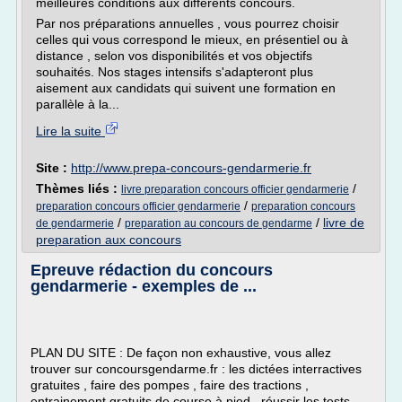
meilleures conditions aux différents concours.
Par nos préparations annuelles , vous pourrez choisir
celles qui vous correspond le mieux, en présentiel ou à
distance , selon vos disponibilités et vos objectifs
souhaités. Nos stages intensifs s'adapteront plus
aisement aux candidats qui suivent une formation en
parallèle à la...
Lire la suite
Site :
http://www.prepa-concours-gendarmerie.fr
Thèmes liés :
/
livre preparation concours officier gendarmerie
/
preparation concours officier gendarmerie
preparation concours
/
/
livre de
de gendarmerie
preparation au concours de gendarme
preparation aux concours
Epreuve rédaction du concours
gendarmerie - exemples de ...
PLAN DU SITE : De façon non exhaustive, vous allez
trouver sur concoursgendarme.fr : les dictées interractives
gratuites , faire des pompes , faire des tractions ,
entrainement gratuits de course à pied , réussir les tests