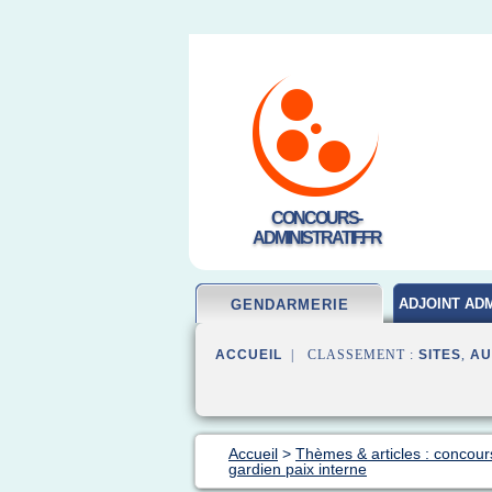
CONCOURS-
ADMINISTRATIF.FR
ADJOINT ADM
GENDARMERIE
ACCUEIL
| CLASSEMENT :
SITES
,
AU
Accueil
>
Thèmes & articles : concou
gardien paix interne