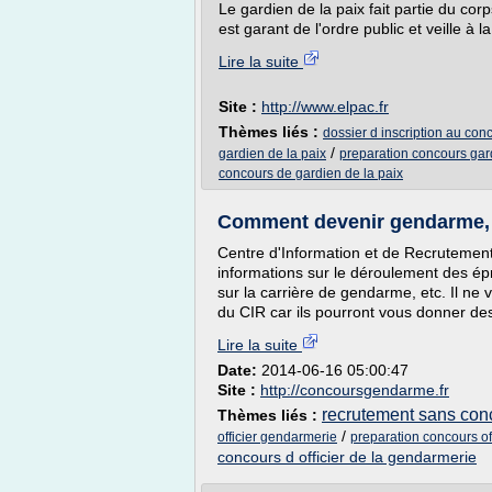
Le gardien de la paix fait partie du corp
est garant de l'ordre public et veille à la.
Lire la suite
Site :
http://www.elpac.fr
Thèmes liés :
dossier d inscription au con
/
gardien de la paix
preparation concours gar
concours de gardien de la paix
Comment devenir gendarme, c
Centre d'Information et de Recrutement
informations sur le déroulement des épr
sur la carrière de gendarme, etc. Il n
du CIR car ils pourront vous donner de
Lire la suite
Date:
2014-06-16 05:00:47
Site :
http://concoursgendarme.fr
recrutement sans conc
Thèmes liés :
/
officier gendarmerie
preparation concours of
concours d officier de la gendarmerie