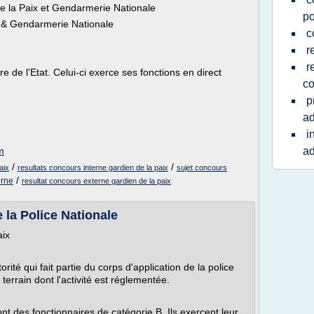
e la Paix et Gendarmerie Nationale
po
 & Gendarmerie Nationale
c
r
r
e de l'Etat. Celui-ci exerce ses fonctions en direct
c
p
ad
i
m
ad
/
/
aix
resultats concours interne gardien de la paix
sujet concours
/
erne
resultat concours externe gardien de la paix
 la Police Nationale
aix
rité qui fait partie du corps d'application de la police
terrain dont l'activité est réglementée.
nt des fonctionnaires de catégorie B. Ils exercent leur