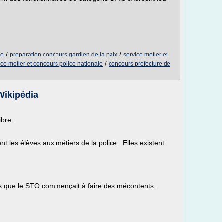
/
/
ne
preparation concours gardien de la paix
service metier et
/
ice metier et concours police nationale
concours prefecture de
Wikipédia
ibre.
 les élèves aux métiers de la police . Elles existent
ors que le STO commençait à faire des mécontents.