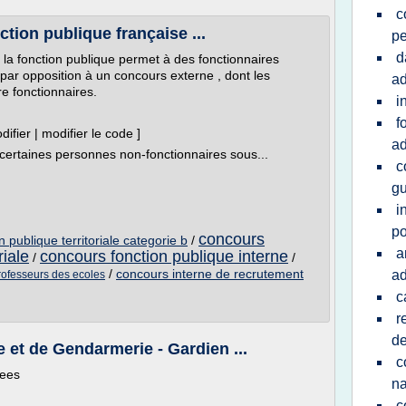
c
tion publique française ...
pe
d
la fonction publique permet à des fonctionnaires
 par opposition à un concours externe , dont les
ad
e fonctionnaires.
i
f
ifier | modifier le code ]
ad
 certaines personnes non-fonctionnaires sous...
c
gu
i
po
concours
 publique territoriale categorie b
/
a
riale
concours fonction publique interne
/
/
/
concours interne de recrutement
ad
rofesseurs des ecoles
c
r
de
 et de Gendarmerie - Gardien ...
c
rees
na
c