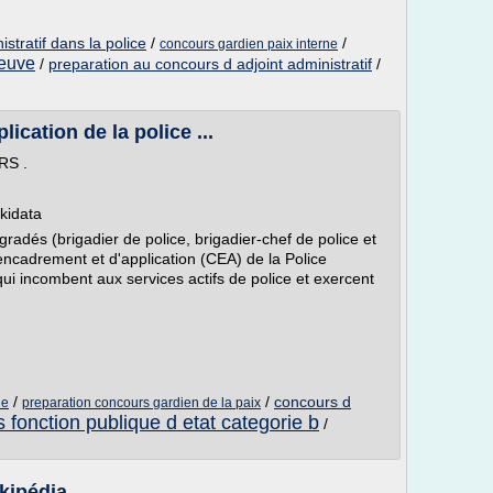
stratif dans la police
/
/
concours gardien paix interne
reuve
/
preparation au concours d adjoint administratif
/
ication de la police ...
CRS .
ikidata
 gradés (brigadier de police, brigadier-chef de police et
'encadrement et d'application (CEA) de la Police
 qui incombent aux services actifs de police et exercent
/
/
concours d
ne
preparation concours gardien de la paix
 fonction publique d etat categorie b
/
kipédia