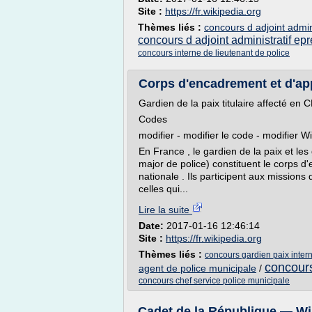
Site :
https://fr.wikipedia.org
Thèmes liés :
concours d adjoint admini
concours d adjoint administratif ep
concours interne de lieutenant de police
Corps d'encadrement et d'appl
Gardien de la paix titulaire affecté en 
Codes
modifier - modifier le code - modifier W
En France , le gardien de la paix et les
major de police) constituent le corps d
nationale . Ils participent aux missions
celles qui...
Lire la suite
Date:
2017-01-16 12:46:14
Site :
https://fr.wikipedia.org
Thèmes liés :
concours gardien paix inter
concours
agent de police municipale
/
concours chef service police municipale
Cadet de la République — Wi