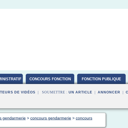
INISTRATIF
CONCOURS FONCTION
FONCTION PUBLIQUE
PUBLIQUE D ETAT 2016
TEURS DE VIDÉOS
| SOUMETTRE :
UN ARTICLE
|
ANNONCER
|
rs gendarmerie
>
concours gendarmerie
>
concours