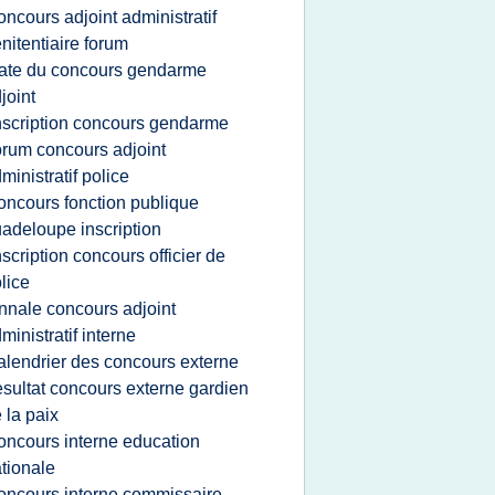
oncours adjoint administratif
nitentiaire forum
ate du concours gendarme
joint
nscription concours gendarme
orum concours adjoint
ministratif police
oncours fonction publique
adeloupe inscription
nscription concours officier de
lice
nnale concours adjoint
ministratif interne
alendrier des concours externe
esultat concours externe gardien
 la paix
oncours interne education
tionale
oncours interne commissaire