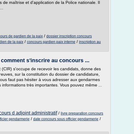
s de maîtrise et d'application de la Police nationale. Il
..
/
cours de gardien de la paix
dossier inscription concours
/
/
dien de la paix
concours gardien paix interne
inscription au
omment s'inscrire au concours ...
 (CIR) s'occupe de recevoir les candidats, donne des
euves, sur la constitution du dossier de candidature,
e vous faut pas hésiter à vous adresser aux gendarmes
s informations très importantes. Vous pouvez même ...
ours d adjoint administratif
/
livre preparation concours
/
/
ficier gendarmerie
date concours sous officier gendarmerie