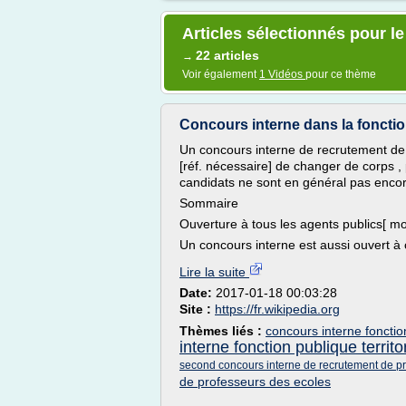
Articles sélectionnés pour l
22 articles
→
Voir également
1 Vidéos
pour ce thème
Concours interne dans la fonction
Un concours interne de recrutement de 
[réf. nécessaire] de changer de corps ,
candidats ne sont en général pas encor
Sommaire
Ouverture à tous les agents publics[ mod
Un concours interne est aussi ouvert à
Lire la suite
Date:
2017-01-18 00:03:28
Site :
https://fr.wikipedia.org
Thèmes liés :
concours interne fonction
interne fonction publique territo
second concours interne de recrutement de p
de professeurs des ecoles