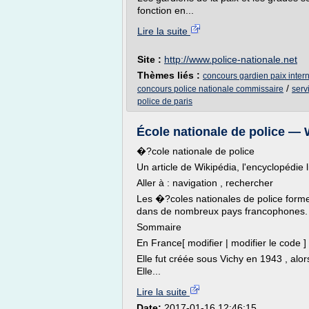
fonction en...
Lire la suite
Site :
http://www.police-nationale.net
Thèmes liés :
concours gardien paix inter
/
concours police nationale commissaire
serv
police de paris
École nationale de police — 
�?cole nationale de police
Un article de Wikipédia, l'encyclopédie l
Aller à : navigation , rechercher
Les �?coles nationales de police forment
dans de nombreux pays francophones.
Sommaire
En France[ modifier | modifier le code ]
Elle fut créée sous Vichy en 1943 , al
Elle...
Lire la suite
Date:
2017-01-16 12:46:15