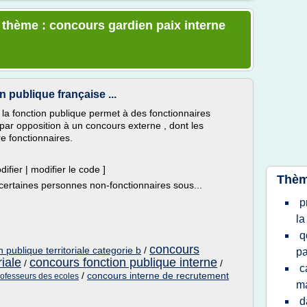
e thème : concours gardien paix interne
 publique française ...
la fonction publique permet à des fonctionnaires
 par opposition à un concours externe , dont les
e fonctionnaires.
ifier | modifier le code ]
Thèm
 certaines personnes non-fonctionnaires sous...
p
la
q
concours
 publique territoriale categorie b
/
pa
riale
concours fonction publique interne
/
/
c
/
concours interne de recrutement
rofesseurs des ecoles
ma
d