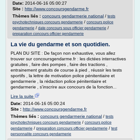
Date:
2014-06-16 05:00:27
Site :
http://www.concoursgendarme.fr
Thèmes liés :
concours gendarmerie national
/
tests
/
psychotechniques concours gendarmerie
concours police
/
/
gendarmerie
date concours sous officier gendarmerie
preparation concours officier gendarmerie
La vie du gendarme et son quotidien.
PLAN DU SITE : De façon non exhaustive, vous allez
trouver sur concoursgendarme.fr : les dictées interractives
gratuites , faire des pompes , faire des tractions ,
entrainement gratuits de course à pied , réussir les tests
sportifs , la lettre de motivation police pénitentiaire et
gendarmerie , la rédaction police pénitentiaire et
gendarmerie , s'inscrire aux concours de la fonction...
Lire la suite
Date:
2014-06-16 05:00:24
Site :
http://www.concoursgendarme.fr
Thèmes liés :
concours gendarmerie national
/
tests
/
psychotechniques concours gendarmerie
concours police
/
/
gendarmerie
preparation concours officier gendarmerie
test
personnalite concours gendarmerie