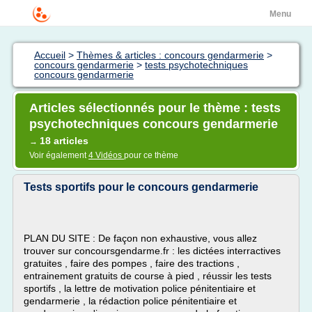
Menu
Accueil
>
Thèmes & articles : concours gendarmerie
>
concours gendarmerie
>
tests psychotechniques
concours gendarmerie
Articles sélectionnés pour le thème : tests
psychotechniques concours gendarmerie
18 articles
→
Voir également
4 Vidéos
pour ce thème
Tests sportifs pour le concours gendarmerie
PLAN DU SITE : De façon non exhaustive, vous allez
trouver sur concoursgendarme.fr : les dictées interractives
gratuites , faire des pompes , faire des tractions ,
entrainement gratuits de course à pied , réussir les tests
sportifs , la lettre de motivation police pénitentiaire et
gendarmerie , la rédaction police pénitentiaire et