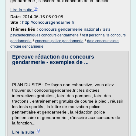
gendarmerie , s'inscrire aux concours de la fonction...
Lire la suite
Date:
2014-06-16 05:00:08
Site :
http://concoursgendarme.fr
Thèmes liés :
concours gendarmerie national
/
tests
/
psychotechniques concours gendarmerie
test personnalite concours
/
/
gendarmerie
concours police gendarmerie
date concours sous
officier gendarmerie
Epreuve rédaction du concours
gendarmerie - exemples de ...
PLAN DU SITE : De façon non exhaustive, vous allez
trouver sur concoursgendarme.fr : les dictées
interractives gratuites , faire des pompes , faire des
tractions , entrainement gratuits de course à pied , réussir
les tests sportifs , la lettre de motivation police
pénitentiaire et gendarmerie , la rédaction police
pénitentiaire et gendarmerie , s'inscrire aux concours de
la fonction...
Lire la suite