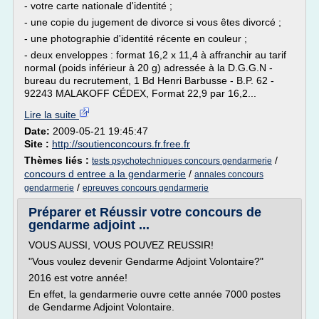
- votre carte nationale d'identité ;
- une copie du jugement de divorce si vous êtes divorcé ;
- une photographie d'identité récente en couleur ;
- deux enveloppes : format 16,2 x 11,4 à affranchir au tarif
normal (poids inférieur à 20 g) adressée à la D.G.G.N -
bureau du recrutement, 1 Bd Henri Barbusse - B.P. 62 -
92243 MALAKOFF CÉDEX, Format 22,9 par 16,2...
Lire la suite
Date:
2009-05-21 19:45:47
Site :
http://soutienconcours.fr.free.fr
Thèmes liés :
/
tests psychotechniques concours gendarmerie
concours d entree a la gendarmerie
/
annales concours
/
gendarmerie
epreuves concours gendarmerie
Préparer et Réussir votre concours de
gendarme adjoint ...
VOUS AUSSI, VOUS POUVEZ REUSSIR!
"Vous voulez devenir Gendarme Adjoint Volontaire?"
2016 est votre année!
En effet, la gendarmerie ouvre cette année 7000 postes
de Gendarme Adjoint Volontaire.