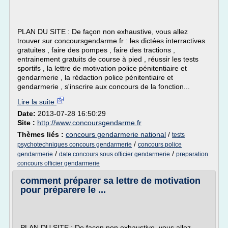
PLAN DU SITE : De façon non exhaustive, vous allez
trouver sur concoursgendarme.fr : les dictées interractives
gratuites , faire des pompes , faire des tractions ,
entrainement gratuits de course à pied , réussir les tests
sportifs , la lettre de motivation police pénitentiaire et
gendarmerie , la rédaction police pénitentiaire et
gendarmerie , s'inscrire aux concours de la fonction...
Lire la suite
Date:
2013-07-28 16:50:29
Site :
http://www.concoursgendarme.fr
Thèmes liés :
concours gendarmerie national
/
tests
/
psychotechniques concours gendarmerie
concours police
/
/
gendarmerie
date concours sous officier gendarmerie
preparation
concours officier gendarmerie
comment préparer sa lettre de motivation
pour préparere le ...
PLAN DU SITE : De façon non exhaustive, vous allez