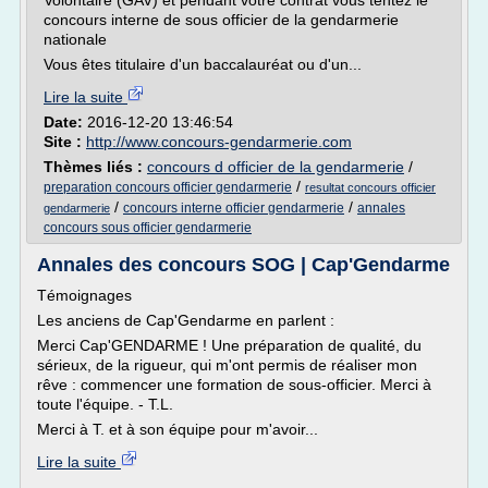
Volontaire (GAV) et pendant votre contrat vous tentez le
concours interne de sous officier de la gendarmerie
nationale
Vous êtes titulaire d'un baccalauréat ou d'un...
Lire la suite
Date:
2016-12-20 13:46:54
Site :
http://www.concours-gendarmerie.com
Thèmes liés :
concours d officier de la gendarmerie
/
/
preparation concours officier gendarmerie
resultat concours officier
/
/
concours interne officier gendarmerie
annales
gendarmerie
concours sous officier gendarmerie
Annales des concours SOG | Cap'Gendarme
Témoignages
Les anciens de Cap'Gendarme en parlent :
Merci Cap'GENDARME ! Une préparation de qualité, du
sérieux, de la rigueur, qui m'ont permis de réaliser mon
rêve : commencer une formation de sous-officier. Merci à
toute l'équipe. - T.L.
Merci à T. et à son équipe pour m'avoir...
Lire la suite