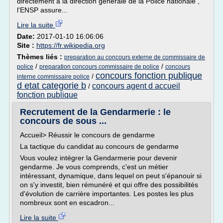
directement à la direction générale de la Police nationale ,
l'ENSP assure...
Lire la suite
Date:
2017-01-10 16:06:06
Site :
https://fr.wikipedia.org
Thèmes liés :
preparation au concours externe de commissaire de
/
/
police
preparation concours commissaire de police
concours
concours fonction publique
/
interne commissaire police
d etat categorie b
concours agent d accueil
/
fonction publique
Recrutement de la Gendarmerie : le
concours de sous ...
Accueil> Réussir le concours de gendarme
La tactique du candidat au concours de gendarme
Vous voulez intégrer la Gendarmerie pour devenir
gendarme. Je vous comprends, c'est un métier
intéressant, dynamique, dans lequel on peut s'épanouir si
on s'y investit, bien rémunéré et qui offre des possibilités
d'évolution de carrière importantes. Les postes les plus
nombreux sont en escadron...
Lire la suite