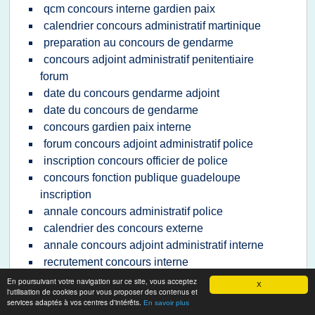
qcm concours interne gardien paix
calendrier concours administratif martinique
preparation au concours de gendarme
concours adjoint administratif penitentiaire
forum
date du concours gendarme adjoint
date du concours de gendarme
concours gardien paix interne
forum concours adjoint administratif police
inscription concours officier de police
concours fonction publique guadeloupe
inscription
annale concours administratif police
calendrier des concours externe
annale concours adjoint administratif interne
recrutement concours interne
inscription concours adjoint administratif
En poursuivant votre navigation sur ce site, vous acceptez
X
l'utilisation de cookies pour vous proposer des contenus et
externe
services adaptés à vos centres d'intérêts.
En savoir plus
concours interne education nationale