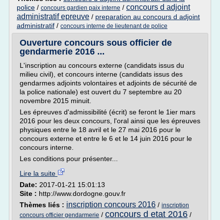
concours d adjoint
police
/
/
concours gardien paix interne
administratif epreuve
/
preparation au concours d adjoint
administratif
/
concours interne de lieutenant de police
Ouverture concours sous officier de
gendarmerie 2016 ...
L'inscription au concours externe (candidats issus du
milieu civil), et concours interne (candidats issus des
gendarmes adjoints volontaires et adjoints de sécurité de
la police nationale) est ouvert du 7 septembre au 20
novembre 2015 minuit.
Les épreuves d'admissibilité (écrit) se feront le 1ier mars
2016 pour les deux concours, l'oral ainsi que les épreuves
physiques entre le 18 avril et le 27 mai 2016 pour le
concours externe et entre le 6 et le 14 juin 2016 pour le
concours interne.
Les conditions pour présenter...
Lire la suite
Date:
2017-01-21 15:01:13
Site :
http://www.dordogne.gouv.fr
inscription concours 2016
Thèmes liés :
/
inscription
concours d etat 2016
/
/
concours officier gendarmerie