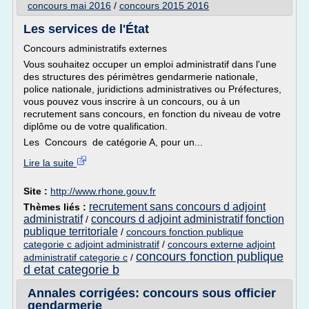
concours mai 2016
/
concours 2015 2016
Les services de l'État
Concours administratifs externes
Vous souhaitez occuper un emploi administratif dans l'une
des structures des périmètres gendarmerie nationale,
police nationale, juridictions administratives ou Préfectures,
vous pouvez vous inscrire à un concours, ou à un
recrutement sans concours, en fonction du niveau de votre
diplôme ou de votre qualification.
Les Concours de catégorie A, pour un...
Lire la suite
Site :
http://www.rhone.gouv.fr
recrutement sans concours d adjoint
Thèmes liés :
administratif
concours d adjoint administratif fonction
/
publique territoriale
/
concours fonction publique
categorie c adjoint administratif
/
concours externe adjoint
concours fonction publique
administratif categorie c
/
d etat categorie b
Annales corrigées: concours sous officier
gendarmerie