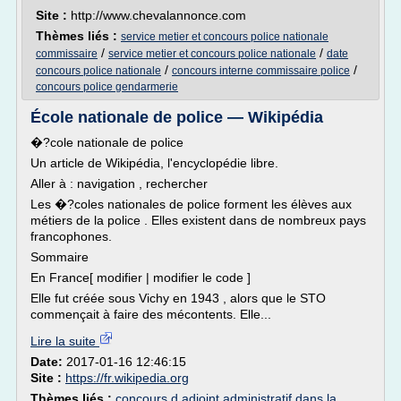
Site :
http://www.chevalannonce.com
Thèmes liés :
service metier et concours police nationale
/
/
commissaire
service metier et concours police nationale
date
/
/
concours police nationale
concours interne commissaire police
concours police gendarmerie
École nationale de police — Wikipédia
�?cole nationale de police
Un article de Wikipédia, l'encyclopédie libre.
Aller à : navigation , rechercher
Les �?coles nationales de police forment les élèves aux
métiers de la police . Elles existent dans de nombreux pays
francophones.
Sommaire
En France[ modifier | modifier le code ]
Elle fut créée sous Vichy en 1943 , alors que le STO
commençait à faire des mécontents. Elle...
Lire la suite
Date:
2017-01-16 12:46:15
Site :
https://fr.wikipedia.org
Thèmes liés :
concours d adjoint administratif dans la