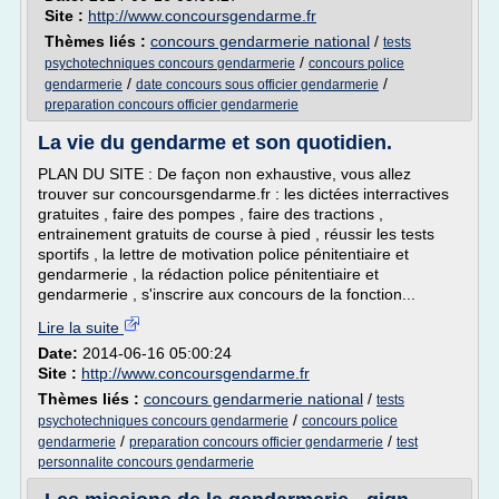
Site :
http://www.concoursgendarme.fr
Thèmes liés :
concours gendarmerie national
/
tests
/
psychotechniques concours gendarmerie
concours police
/
/
gendarmerie
date concours sous officier gendarmerie
preparation concours officier gendarmerie
La vie du gendarme et son quotidien.
PLAN DU SITE : De façon non exhaustive, vous allez
trouver sur concoursgendarme.fr : les dictées interractives
gratuites , faire des pompes , faire des tractions ,
entrainement gratuits de course à pied , réussir les tests
sportifs , la lettre de motivation police pénitentiaire et
gendarmerie , la rédaction police pénitentiaire et
gendarmerie , s'inscrire aux concours de la fonction...
Lire la suite
Date:
2014-06-16 05:00:24
Site :
http://www.concoursgendarme.fr
Thèmes liés :
concours gendarmerie national
/
tests
/
psychotechniques concours gendarmerie
concours police
/
/
gendarmerie
preparation concours officier gendarmerie
test
personnalite concours gendarmerie