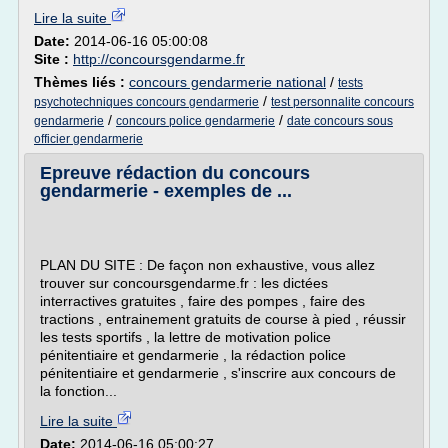
Lire la suite
Date:
2014-06-16 05:00:08
Site :
http://concoursgendarme.fr
Thèmes liés :
concours gendarmerie national
/
tests
/
psychotechniques concours gendarmerie
test personnalite concours
/
/
gendarmerie
concours police gendarmerie
date concours sous
officier gendarmerie
Epreuve rédaction du concours
gendarmerie - exemples de ...
PLAN DU SITE : De façon non exhaustive, vous allez
trouver sur concoursgendarme.fr : les dictées
interractives gratuites , faire des pompes , faire des
tractions , entrainement gratuits de course à pied , réussir
les tests sportifs , la lettre de motivation police
pénitentiaire et gendarmerie , la rédaction police
pénitentiaire et gendarmerie , s'inscrire aux concours de
la fonction...
Lire la suite
Date:
2014-06-16 05:00:27