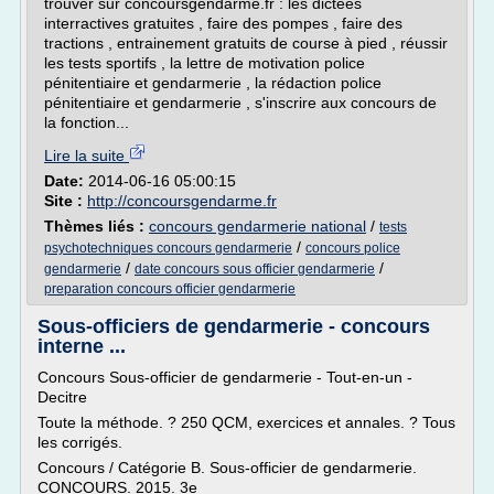
trouver sur concoursgendarme.fr : les dictées
interractives gratuites , faire des pompes , faire des
tractions , entrainement gratuits de course à pied , réussir
les tests sportifs , la lettre de motivation police
pénitentiaire et gendarmerie , la rédaction police
pénitentiaire et gendarmerie , s'inscrire aux concours de
la fonction...
Lire la suite
Date:
2014-06-16 05:00:15
Site :
http://concoursgendarme.fr
Thèmes liés :
concours gendarmerie national
/
tests
/
psychotechniques concours gendarmerie
concours police
/
/
gendarmerie
date concours sous officier gendarmerie
preparation concours officier gendarmerie
Sous-officiers de gendarmerie - concours
interne ...
Concours Sous-officier de gendarmerie - Tout-en-un -
Decitre
Toute la méthode. ? 250 QCM, exercices et annales. ? Tous
les corrigés.
Concours / Catégorie B. Sous-officier de gendarmerie.
CONCOURS. 2015. 3e