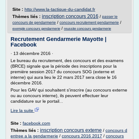
Site :
http://www.la-tactique-du-candidat.fr
inscription concours 2016
Thèmes liés :
/
passer le
/
/
concours de gendarmerie
concours recrutement gendarmerie
/
exemple concours gendarmerie
reussite concours gendarmerie
Recrutement Gendarmerie Mayotte |
Facebook
· 13 décembre 2016 ·
Le bureau du recrutement, des concours et des examens
(BRCE) signale que la période des inscriptions pour la
première session 2017 du concours SOG (externe et
interne) qui aura lieu le 22 mars 2017 sera close le 16
décembre 2016.
Pour les GAV qui souhaitent s'inscrire (au concours externe
ou au concours interne), ils peuvent effectuer leur
candidature sur le portail...
Lire la suite
Site :
facebook.com
inscription concours externe
Thèmes liés :
/
concours d
entree a la gendarmerie
/
concours 2016 2017
/
concours