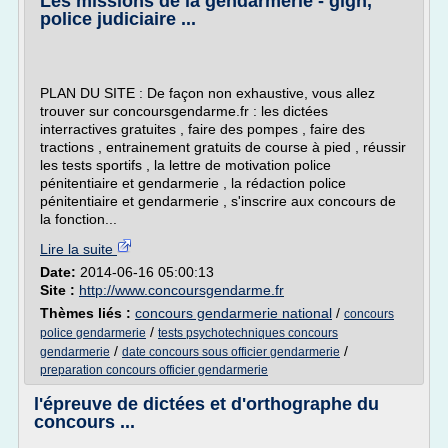
Les missions de la gendarmerie - gign,
police judiciaire ...
PLAN DU SITE : De façon non exhaustive, vous allez
trouver sur concoursgendarme.fr : les dictées
interractives gratuites , faire des pompes , faire des
tractions , entrainement gratuits de course à pied , réussir
les tests sportifs , la lettre de motivation police
pénitentiaire et gendarmerie , la rédaction police
pénitentiaire et gendarmerie , s'inscrire aux concours de
la fonction...
Lire la suite
Date:
2014-06-16 05:00:13
Site :
http://www.concoursgendarme.fr
Thèmes liés :
concours gendarmerie national
/
concours
/
police gendarmerie
tests psychotechniques concours
/
/
gendarmerie
date concours sous officier gendarmerie
preparation concours officier gendarmerie
l'épreuve de dictées et d'orthographe du
concours ...