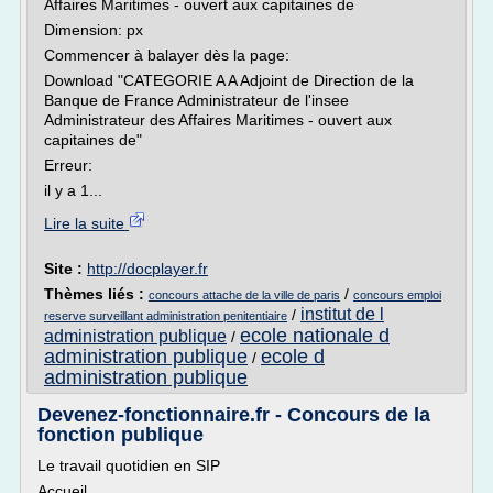
Affaires Maritimes - ouvert aux capitaines de
Dimension: px
Commencer à balayer dès la page:
Download "CATEGORIE A A Adjoint de Direction de la
Banque de France Administrateur de l'insee
Administrateur des Affaires Maritimes - ouvert aux
capitaines de"
Erreur:
il y a 1...
Lire la suite
Site :
http://docplayer.fr
Thèmes liés :
/
concours attache de la ville de paris
concours emploi
institut de l
/
reserve surveillant administration penitentiaire
ecole nationale d
administration publique
/
administration publique
ecole d
/
administration publique
Devenez-fonctionnaire.fr - Concours de la
fonction publique
Le travail quotidien en SIP
Accueil