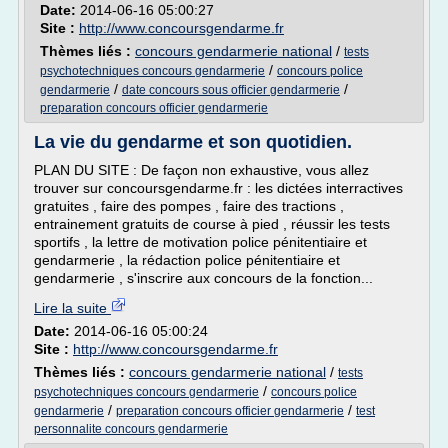
Date:
2014-06-16 05:00:27
Site :
http://www.concoursgendarme.fr
Thèmes liés :
concours gendarmerie national
/
tests
/
psychotechniques concours gendarmerie
concours police
/
/
gendarmerie
date concours sous officier gendarmerie
preparation concours officier gendarmerie
La vie du gendarme et son quotidien.
PLAN DU SITE : De façon non exhaustive, vous allez
trouver sur concoursgendarme.fr : les dictées interractives
gratuites , faire des pompes , faire des tractions ,
entrainement gratuits de course à pied , réussir les tests
sportifs , la lettre de motivation police pénitentiaire et
gendarmerie , la rédaction police pénitentiaire et
gendarmerie , s'inscrire aux concours de la fonction...
Lire la suite
Date:
2014-06-16 05:00:24
Site :
http://www.concoursgendarme.fr
Thèmes liés :
concours gendarmerie national
/
tests
/
psychotechniques concours gendarmerie
concours police
/
/
gendarmerie
preparation concours officier gendarmerie
test
personnalite concours gendarmerie