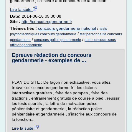
gendarmerie , s'inscrire aux concours de la fonction...
Lire la suite
Date:
2014-06-16 05:00:08
Site :
http://concoursgendarme.fr
Thèmes liés :
concours gendarmerie national
/
tests
/
psychotechniques concours gendarmerie
test personnalite concours
/
/
gendarmerie
concours police gendarmerie
date concours sous
officier gendarmerie
Epreuve rédaction du concours
gendarmerie - exemples de ...
PLAN DU SITE : De façon non exhaustive, vous allez
trouver sur concoursgendarme.fr : les dictées
interractives gratuites , faire des pompes , faire des
tractions , entrainement gratuits de course à pied , réussir
les tests sportifs , la lettre de motivation police
pénitentiaire et gendarmerie , la rédaction police
pénitentiaire et gendarmerie , s'inscrire aux concours de
la fonction...
Lire la suite