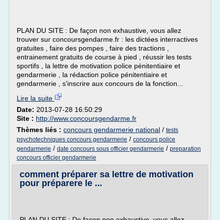
PLAN DU SITE : De façon non exhaustive, vous allez
trouver sur concoursgendarme.fr : les dictées interractives
gratuites , faire des pompes , faire des tractions ,
entrainement gratuits de course à pied , réussir les tests
sportifs , la lettre de motivation police pénitentiaire et
gendarmerie , la rédaction police pénitentiaire et
gendarmerie , s'inscrire aux concours de la fonction...
Lire la suite
Date:
2013-07-28 16:50:29
Site :
http://www.concoursgendarme.fr
Thèmes liés :
concours gendarmerie national
/
tests
/
psychotechniques concours gendarmerie
concours police
/
/
gendarmerie
date concours sous officier gendarmerie
preparation
concours officier gendarmerie
comment préparer sa lettre de motivation
pour préparere le ...
PLAN DU SITE : De façon non exhaustive, vous allez