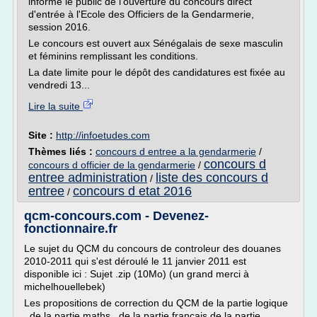
informe le public de l'ouverture du concours direct
d'entrée à l'Ecole des Officiers de la Gendarmerie,
session 2016.
Le concours est ouvert aux Sénégalais de sexe masculin
et féminins remplissant les conditions.
La date limite pour le dépôt des candidatures est fixée au
vendredi 13...
Lire la suite
Site :
http://infoetudes.com
Thèmes liés :
concours d entree a la gendarmerie
/
concours d
concours d officier de la gendarmerie
/
entree administration
liste des concours d
/
entree
concours d etat 2016
/
qcm-concours.com - Devenez-
fonctionnaire.fr
Le sujet du QCM du concours de controleur des douanes
2010-2011 qui s'est déroulé le 11 janvier 2011 est
disponible ici : Sujet .zip (10Mo) (un grand merci à
michelhouellebek)
Les propositions de correction du QCM de la partie logique
, de la partie maths , de la partie français de la partie