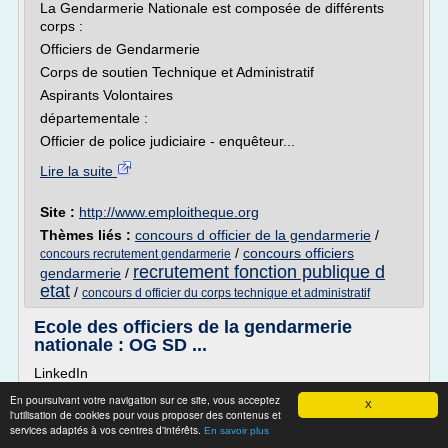
La Gendarmerie Nationale est composée de différents
corps :
Officiers de Gendarmerie
Corps de soutien Technique et Administratif
Aspirants Volontaires
départementale :
Officier de police judiciaire - enquêteur...
Lire la suite
Site :
http://www.emploitheque.org
Thèmes liés :
concours d officier de la gendarmerie
/
/
concours officiers
concours recrutement gendarmerie
recrutement fonction publique d
gendarmerie
/
etat
/
concours d officier du corps technique et administratif
Ecole des officiers de la gendarmerie
nationale : OG SD ...
LinkedIn
Décision du 4 mai 2016, publiée au Journal officiel du 10
En poursuivant votre navigation sur ce site, vous acceptez
X
juin 2016, portant inscription sur la liste des candidats
l'utilisation de cookies pour vous proposer des contenus et
services adaptés à vos centres d'intérêts.
admis au concours sur épreuves d'admission à l'Ecole des
En savoir plus