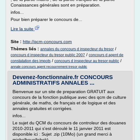
Conaissances générales sont en préparation.
infos...
Pour bien préparer le concours de...
Lire la suite
Site :
http://qcm-concours.com
Thèmes liés :
/
annales du concours d inspecteur du tresor
/
concours d inspecteur du tresor public 2007
concours d agent de
/
/
constatation des impots
concours d inspecteur au tresor public
annale concours agent recouvrement tresor public
Devenez-fonctionnaire.fr CONCOURS
ADMINISTRATIFS ANNALES ...
Bienvenue sur un site de preparation GRATUIT aux
concours de la fonction publique avec des qcm de culture
générale, de maths, de français et de logique et des
annales gratuites et corrigées.
infos...
Le sujet du QCM du concours de controleur des douanes
2010-2011 qui s'est déroulé le 11 janvier 2011 est
disponible ici : Sujet .zip (10Mo) (un grand merci à
michelhouellebek)