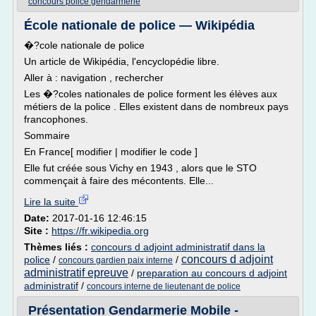
concours police gendarmerie
École nationale de police — Wikipédia
�?cole nationale de police
Un article de Wikipédia, l'encyclopédie libre.
Aller à : navigation , rechercher
Les �?coles nationales de police forment les élèves aux
métiers de la police . Elles existent dans de nombreux pays
francophones.
Sommaire
En France[ modifier | modifier le code ]
Elle fut créée sous Vichy en 1943 , alors que le STO
commençait à faire des mécontents. Elle...
Lire la suite
Date:
2017-01-16 12:46:15
Site :
https://fr.wikipedia.org
Thèmes liés :
concours d adjoint administratif dans la
concours d adjoint
police
/
/
concours gardien paix interne
administratif epreuve
/
preparation au concours d adjoint
administratif
/
concours interne de lieutenant de police
Présentation Gendarmerie Mobile -