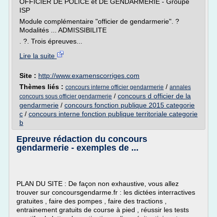
OFFICIER DE POLICE et DE GENDARMERIE - Groupe
ISP
Module complémentaire "officier de gendarmerie". ?
Modalités ... ADMISSIBILITE
. ?. Trois épreuves...
Lire la suite
Site :
http://www.examenscorriges.com
Thèmes liés :
/
concours interne officier gendarmerie
annales
/
concours d officier de la
concours sous officier gendarmerie
gendarmerie
/
concours fonction publique 2015 categorie
c
/
concours interne fonction publique territoriale categorie
b
Epreuve rédaction du concours
gendarmerie - exemples de ...
PLAN DU SITE : De façon non exhaustive, vous allez
trouver sur concoursgendarme.fr : les dictées interractives
gratuites , faire des pompes , faire des tractions ,
entrainement gratuits de course à pied , réussir les tests