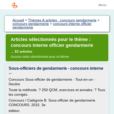
Menu
Accueil
>
Thèmes & articles : concours gendarmerie
>
concours gendarmerie
>
concours interne officier
gendarmerie
Articles sélectionnés pour le thème :
concours interne officier gendarmerie
33 articles
→
Aucune vidéo sélectionnée pour ce thème
Sous-officiers de gendarmerie - concours interne
...
Concours Sous-officier de gendarmerie - Tout-en-un -
Decitre
Toute la méthode. ? 250 QCM, exercices et annales. ? Tous
les corrigés.
Concours / Catégorie B. Sous-officier de gendarmerie.
CONCOURS. 2015. 3e
édition.