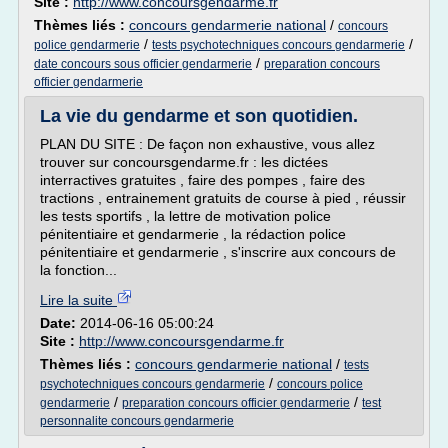
Site :
http://www.concoursgendarme.fr
Thèmes liés :
concours gendarmerie national
/
concours
/
/
police gendarmerie
tests psychotechniques concours gendarmerie
/
date concours sous officier gendarmerie
preparation concours
officier gendarmerie
La vie du gendarme et son quotidien.
PLAN DU SITE : De façon non exhaustive, vous allez
trouver sur concoursgendarme.fr : les dictées
interractives gratuites , faire des pompes , faire des
tractions , entrainement gratuits de course à pied , réussir
les tests sportifs , la lettre de motivation police
pénitentiaire et gendarmerie , la rédaction police
pénitentiaire et gendarmerie , s'inscrire aux concours de
la fonction...
Lire la suite
Date:
2014-06-16 05:00:24
Site :
http://www.concoursgendarme.fr
Thèmes liés :
concours gendarmerie national
/
tests
/
psychotechniques concours gendarmerie
concours police
/
/
gendarmerie
preparation concours officier gendarmerie
test
personnalite concours gendarmerie