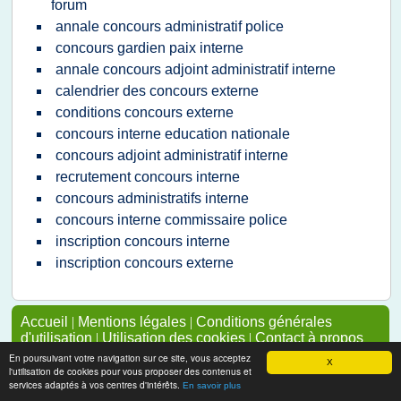
forum
annale concours administratif police
concours gardien paix interne
annale concours adjoint administratif interne
calendrier des concours externe
conditions concours externe
concours interne education nationale
concours adjoint administratif interne
recrutement concours interne
concours administratifs interne
concours interne commissaire police
inscription concours interne
inscription concours externe
Accueil
|
Mentions légales
|
Conditions générales
d'utilisation
|
Utilisation des cookies
|
Contact à propos
de cette page
En poursuivant votre navigation sur ce site, vous acceptez
X
Pour ajouter ou supprimer un site, voir l'article 4 des
l'utilisation de cookies pour vous proposer des contenus et
services adaptés à vos centres d'intérêts.
CGUs
En savoir plus