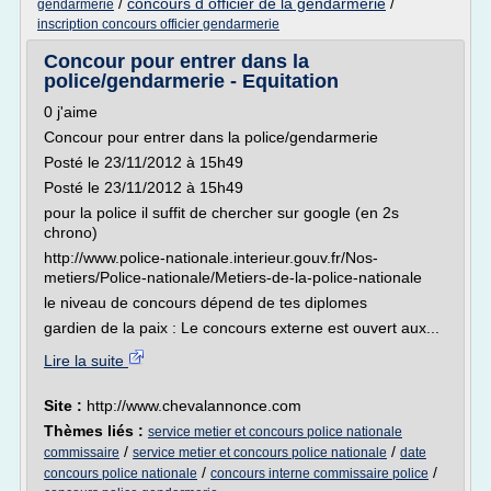
/
concours d officier de la gendarmerie
/
gendarmerie
inscription concours officier gendarmerie
Concour pour entrer dans la
police/gendarmerie - Equitation
0 j'aime
Concour pour entrer dans la police/gendarmerie
Posté le 23/11/2012 à 15h49
Posté le 23/11/2012 à 15h49
pour la police il suffit de chercher sur google (en 2s
chrono)
http://www.police-nationale.interieur.gouv.fr/Nos-
metiers/Police-nationale/Metiers-de-la-police-nationale
le niveau de concours dépend de tes diplomes
gardien de la paix : Le concours externe est ouvert aux...
Lire la suite
Site :
http://www.chevalannonce.com
Thèmes liés :
service metier et concours police nationale
/
/
commissaire
service metier et concours police nationale
date
/
/
concours police nationale
concours interne commissaire police