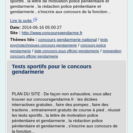
sportifs , la lettre de motivation police pénitentiaire et
gendarmerie , la rédaction police pénitentiaire et
gendarmerie , s'inscrire aux concours de la fonction...
Lire la suite
Date:
2014-06-16 05:00:27
Site :
http://www.concoursgendarme.fr
Thèmes liés :
concours gendarmerie national
/
tests
/
psychotechniques concours gendarmerie
concours police
/
/
gendarmerie
date concours sous officier gendarmerie
preparation
concours officier gendarmerie
Tests sportifs pour le concours
gendarmerie
PLAN DU SITE : De façon non exhaustive, vous allez
trouver sur concoursgendarme.fr : les dictées
interractives gratuites , faire des pompes , faire des
tractions , entrainement gratuits de course à pied , réussir
les tests sportifs , la lettre de motivation police
pénitentiaire et gendarmerie , la rédaction police
pénitentiaire et gendarmerie , s'inscrire aux concours de
la fonction...