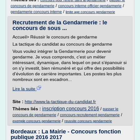
passer le
concours pour rentrer dans la gendarmerie
/
/
concours de gendarmerie
concours interne officier gendarmerie
/
gendarmerie concours interne
limite age concours gendarmerie
Recrutement de la Gendarmerie : le
concours de sous ...
Accueil> Réussir le concours de gendarme
La tactique du candidat au concours de gendarme
Vous voulez intégrer la Gendarmerie pour devenir
gendarme. Je vous comprends, c'est un métier
intéressant, dynamique, dans lequel on peut s'épanouir si
on s'y investit, bien rémunéré et qui offre des possibilités
d'évolution de carrière importantes. Les postes les plus
nombreux sont en escadron...
Lire la suite
Site :
http://www.la-tactique-du-candidat.fr
inscription concours 2016
Thèmes liés :
/
passer le
/
/
concours de gendarmerie
concours recrutement gendarmerie
/
exemple concours gendarmerie
reussite concours gendarmerie
Bordeaux : La Mairie - Concours fonction
publique 2016 2017