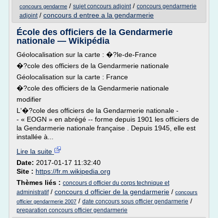
/
/
sujet concours adjoint
concours gendarmerie
concours gendarme
/
concours d entree a la gendarmerie
adjoint
École des officiers de la Gendarmerie
nationale — Wikipédia
Géolocalisation sur la carte : �?le-de-France
�?cole des officiers de la Gendarmerie nationale
Géolocalisation sur la carte : France
�?cole des officiers de la Gendarmerie nationale
modifier
L'�?cole des officiers de la Gendarmerie nationale -
- « EOGN » en abrégé -- forme depuis 1901 les officiers de
la Gendarmerie nationale française . Depuis 1945, elle est
installée à...
Lire la suite
Date:
2017-01-17 11:32:40
Site :
https://fr.m.wikipedia.org
Thèmes liés :
concours d officier du corps technique et
/
concours d officier de la gendarmerie
/
administratif
concours
/
/
date concours sous officier gendarmerie
officier gendarmerie 2007
preparation concours officier gendarmerie