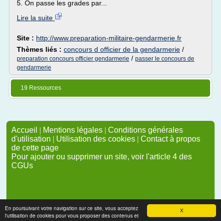
5. On passe les grades par...
Lire la suite
Site :
http://www.preparation-militaire-gendarmerie.fr
Thèmes liés :
concours d officier de la gendarmerie
/
/
preparation concours officier gendarmerie
passer le concours de
gendarmerie
19 Ressources
Accueil
|
Mentions légales
|
Conditions générales
d'utilisation
|
Utilisation des cookies
|
Contact à propos
de cette page
Pour ajouter ou supprimer un site, voir l'article 4 des
CGUs
En poursuivant votre navigation sur ce site, vous acceptez
X
l'utilisation de cookies pour vous proposer des contenus et