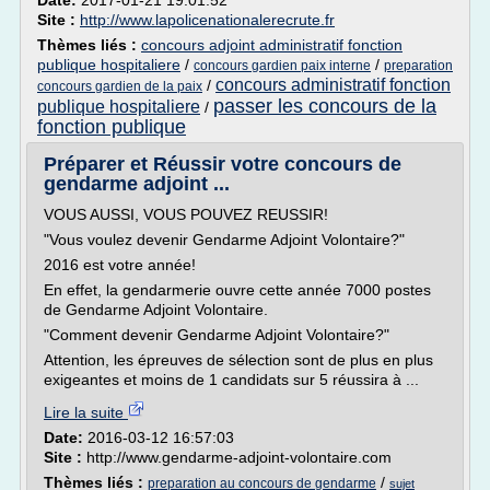
Date:
2017-01-21 19:01:52
Site :
http://www.lapolicenationalerecrute.fr
Thèmes liés :
concours adjoint administratif fonction
publique hospitaliere
/
/
concours gardien paix interne
preparation
concours administratif fonction
/
concours gardien de la paix
passer les concours de la
publique hospitaliere
/
fonction publique
Préparer et Réussir votre concours de
gendarme adjoint ...
VOUS AUSSI, VOUS POUVEZ REUSSIR!
"Vous voulez devenir Gendarme Adjoint Volontaire?"
2016 est votre année!
En effet, la gendarmerie ouvre cette année 7000 postes
de Gendarme Adjoint Volontaire.
"Comment devenir Gendarme Adjoint Volontaire?"
Attention, les épreuves de sélection sont de plus en plus
exigeantes et moins de 1 candidats sur 5 réussira à ...
Lire la suite
Date:
2016-03-12 16:57:03
Site :
http://www.gendarme-adjoint-volontaire.com
Thèmes liés :
/
preparation au concours de gendarme
sujet