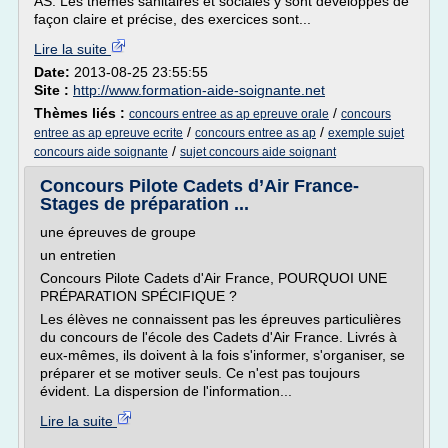
AS. Les thèmes sanitaires et sociales y sont développés de
façon claire et précise, des exercices sont...
Lire la suite
Date:
2013-08-25 23:55:55
Site :
http://www.formation-aide-soignante.net
Thèmes liés :
/
concours entree as ap epreuve orale
concours
/
/
entree as ap epreuve ecrite
concours entree as ap
exemple sujet
/
concours aide soignante
sujet concours aide soignant
Concours Pilote Cadets d’Air France-
Stages de préparation ...
une épreuves de groupe
un entretien
Concours Pilote Cadets d'Air France, POURQUOI UNE
PRÉPARATION SPÉCIFIQUE ?
Les élèves ne connaissent pas les épreuves particulières
du concours de l'école des Cadets d'Air France. Livrés à
eux-mêmes, ils doivent à la fois s'informer, s'organiser, se
préparer et se motiver seuls. Ce n'est pas toujours
évident. La dispersion de l'information...
Lire la suite