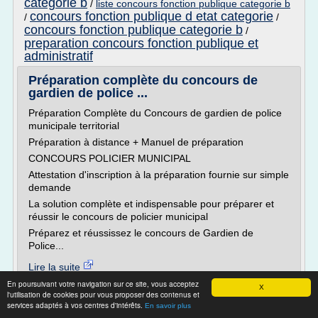
categorie b
/
liste concours fonction publique categorie b
concours fonction publique d etat categorie
/
/
concours fonction publique categorie b
/
preparation concours fonction publique et
administratif
Préparation complète du concours de
gardien de police ...
Préparation Complète du Concours de gardien de police
municipale territorial
Préparation à distance + Manuel de préparation
CONCOURS POLICIER MUNICIPAL
Attestation d'inscription à la préparation fournie sur simple
demande
La solution complète et indispensable pour préparer et
réussir le concours de policier municipal
Préparez et réussissez le concours de Gardien de
Police...
Lire la suite
En poursuivant votre navigation sur ce site, vous acceptez
X
l'utilisation de cookies pour vous proposer des contenus et
Site :
http://www.concours-policier-municipal.fr
services adaptés à vos centres d'intérêts.
En savoir plus
dossier d inscription concours
Thèmes liés :