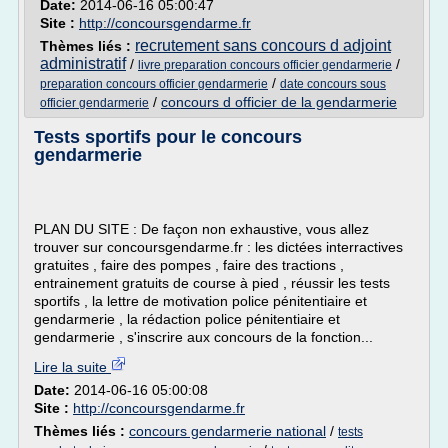
Date:
2014-06-16 05:00:47
Site :
http://concoursgendarme.fr
recrutement sans concours d adjoint
Thèmes liés :
administratif
/
/
livre preparation concours officier gendarmerie
/
preparation concours officier gendarmerie
date concours sous
/
concours d officier de la gendarmerie
officier gendarmerie
Tests sportifs pour le concours
gendarmerie
PLAN DU SITE : De façon non exhaustive, vous allez
trouver sur concoursgendarme.fr : les dictées interractives
gratuites , faire des pompes , faire des tractions ,
entrainement gratuits de course à pied , réussir les tests
sportifs , la lettre de motivation police pénitentiaire et
gendarmerie , la rédaction police pénitentiaire et
gendarmerie , s'inscrire aux concours de la fonction...
Lire la suite
Date:
2014-06-16 05:00:08
Site :
http://concoursgendarme.fr
Thèmes liés :
concours gendarmerie national
/
tests