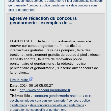
/
psychotechniques concours gendarmerie
test personnalite concours
/
/
gendarmerie
concours police gendarmerie
date concours sous
officier gendarmerie
Epreuve rédaction du concours
gendarmerie - exemples de ...
PLAN DU SITE : De façon non exhaustive, vous allez
trouver sur concoursgendarme.fr : les dictées
interractives gratuites , faire des pompes , faire des
tractions , entrainement gratuits de course à pied , réussir
les tests sportifs , la lettre de motivation police
pénitentiaire et gendarmerie , la rédaction police
pénitentiaire et gendarmerie , s'inscrire aux concours de
la fonction...
Lire la suite
Date:
2014-06-16 05:00:27
Site :
http://www.concoursgendarme.fr
Thèmes liés :
concours gendarmerie national
/
tests
/
psychotechniques concours gendarmerie
concours police
/
/
gendarmerie
date concours sous officier gendarmerie
preparation concours officier gendarmerie