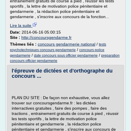
entrainement gratuits de course à pied , réussir les tests
sportifs , la lettre de motivation police pénitentiaire et
gendarmerie , la rédaction police pénitentiaire et
gendarmerie , s'inscrire aux concours de la fonction...
Lire la suite
Date:
2014-06-16 05:00:15
Site :
http://concoursgendarme.fr
Thèmes liés :
concours gendarmerie national
/
tests
/
psychotechniques concours gendarmerie
concours police
/
/
gendarmerie
date concours sous officier gendarmerie
preparation
concours officier gendarmerie
l'épreuve de dictées et d'orthographe du
concours ...
PLAN DU SITE : De façon non exhaustive, vous allez
trouver sur concoursgendarme.fr : les dictées
interractives gratuites , faire des pompes , faire des
tractions , entrainement gratuits de course à pied , réussir
les tests sportifs , la lettre de motivation police
pénitentiaire et gendarmerie , la rédaction police
pénitentiaire et gendarmerie , s'inscrire aux concours de