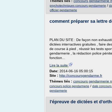
Thèmes liés :
concours gendarmerie n
/
psychotechniques concours gendarmerie
da
officier gendarmerie
comment préparer sa lettre de
PLAN DU SITE : De façon non exhaustive
dictées interractives gratuites , faire d
de course à pied , réussir les tests sport
gendarmerie , la rédaction police pénite
fonction...
Lire la suite
Date:
2014-06-16 05:00:15
Site :
http://concoursgendarme.fr
Thèmes liés :
concours gendarmerie n
/
concours police gendarmerie
date concours 
gendarmerie
l'épreuve de dictées et d'ort