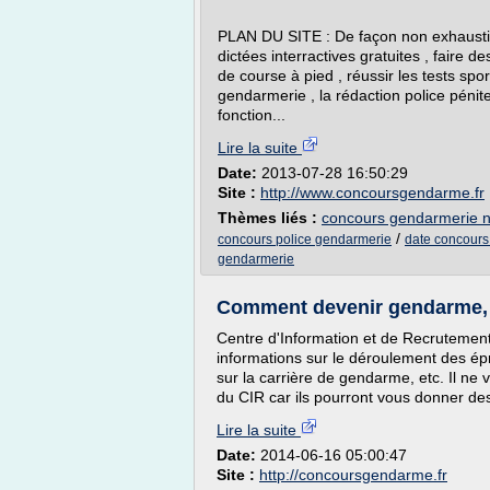
PLAN DU SITE : De façon non exhaustiv
dictées interractives gratuites , faire d
de course à pied , réussir les tests sport
gendarmerie , la rédaction police pénite
fonction...
Lire la suite
Date:
2013-07-28 16:50:29
Site :
http://www.concoursgendarme.fr
Thèmes liés :
concours gendarmerie n
/
concours police gendarmerie
date concours
gendarmerie
Comment devenir gendarme, c
Centre d'Information et de Recrutement
informations sur le déroulement des épr
sur la carrière de gendarme, etc. Il n
du CIR car ils pourront vous donner de
Lire la suite
Date:
2014-06-16 05:00:47
Site :
http://concoursgendarme.fr