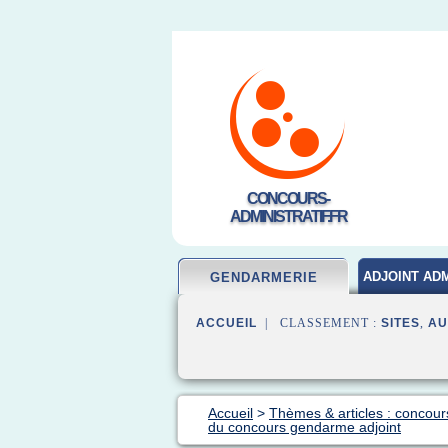
CONCOURS-
ADMINISTRATIF.FR
ADJOINT ADM
GENDARMERIE
ACCUEIL
| CLASSEMENT :
SITES
,
AU
Accueil
>
Thèmes & articles : concou
du concours gendarme adjoint