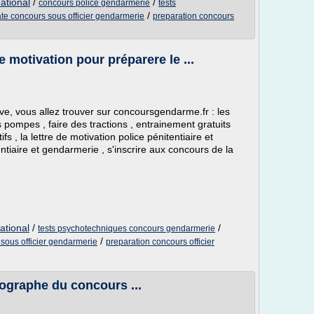
ational
/
/
concours police gendarmerie
tests
/
te concours sous officier gendarmerie
preparation concours
 motivation pour préparere le ...
, vous allez trouver sur concoursgendarme.fr : les
es pompes , faire des tractions , entrainement gratuits
ifs , la lettre de motivation police pénitentiaire et
ntiaire et gendarmerie , s'inscrire aux concours de la
ational
/
/
tests psychotechniques concours gendarmerie
/
sous officier gendarmerie
preparation concours officier
hographe du concours ...