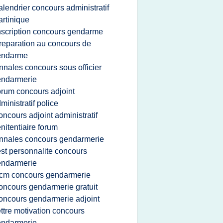
alendrier concours administratif
rtinique
nscription concours gendarme
reparation au concours de
endarme
nnales concours sous officier
endarmerie
orum concours adjoint
ministratif police
oncours adjoint administratif
nitentiaire forum
nnales concours gendarmerie
est personnalite concours
endarmerie
cm concours gendarmerie
oncours gendarmerie gratuit
oncours gendarmerie adjoint
ettre motivation concours
endarmerie