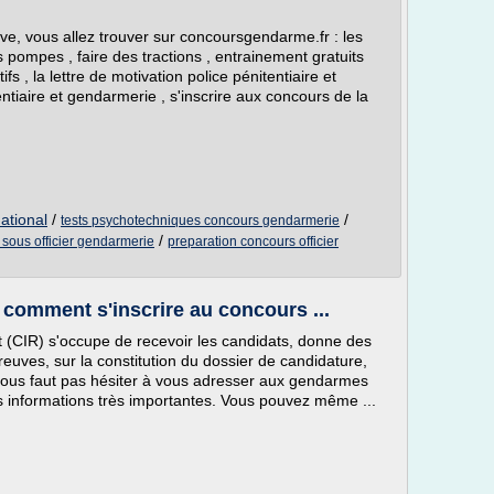
e, vous allez trouver sur concoursgendarme.fr : les
es pompes , faire des tractions , entrainement gratuits
ifs , la lettre de motivation police pénitentiaire et
ntiaire et gendarmerie , s'inscrire aux concours de la
ational
/
/
tests psychotechniques concours gendarmerie
/
 sous officier gendarmerie
preparation concours officier
omment s'inscrire au concours ...
 (CIR) s'occupe de recevoir les candidats, donne des
euves, sur la constitution du dossier de candidature,
e vous faut pas hésiter à vous adresser aux gendarmes
s informations très importantes. Vous pouvez même ...