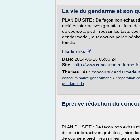
La vie du gendarme et son qu
PLAN DU SITE : De façon non exhaustiv
dictées interractives gratuites , faire d
de course à pied , réussir les tests sport
gendarmerie , la rédaction police pénite
fonction...
Lire la suite
Date:
2014-06-16 05:00:24
Site :
http://www.concoursgendarme.fr
Thèmes liés :
concours gendarmerie n
/
concours police gendarmerie
preparation co
gendarmerie
Epreuve rédaction du concou
PLAN DU SITE : De façon non exhaustive
dictées interractives gratuites , faire d
de course à pied , réussir les tests sport