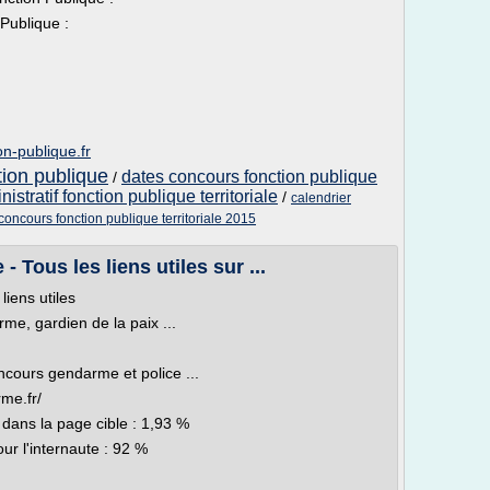
Publique :
n-publique.fr
tion publique
dates concours fonction publique
/
istratif fonction publique territoriale
/
calendrier
concours fonction publique territoriale 2015
Tous les liens utiles sur ...
iens utiles
e, gardien de la paix ...
ncours gendarme et police ...
me.fr/
 dans la page cible : 1,93 %
our l'internaute : 92 %