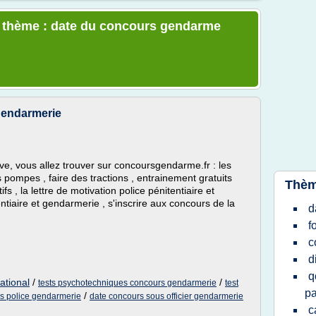
le thème : date du concours gendarme
 gendarmerie
, vous allez trouver sur concoursgendarme.fr : les
es pompes , faire des tractions , entrainement gratuits
Thèm
ifs , la lettre de motivation police pénitentiaire et
ntiaire et gendarmerie , s'inscrire aux concours de la
d
f
c
d
q
ational
/
/
tests psychotechniques concours gendarmerie
test
pa
/
s police gendarmerie
date concours sous officier gendarmerie
c