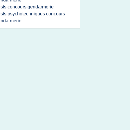
ests concours gendarmerie
ests psychotechniques concours
endarmerie