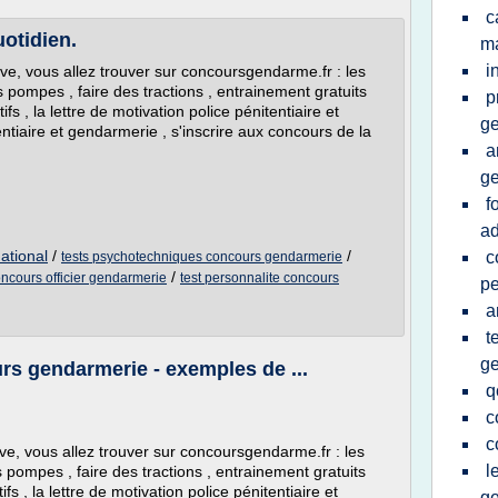
c
otidien.
ma
i
e, vous allez trouver sur concoursgendarme.fr : les
es pompes , faire des tractions , entrainement gratuits
p
ifs , la lettre de motivation police pénitentiaire et
g
ntiaire et gendarmerie , s'inscrire aux concours de la
a
g
f
ad
ational
/
/
c
tests psychotechniques concours gendarmerie
/
ncours officier gendarmerie
test personnalite concours
pe
a
t
g
rs gendarmerie - exemples de ...
q
c
c
, vous allez trouver sur concoursgendarme.fr : les
l
es pompes , faire des tractions , entrainement gratuits
ifs , la lettre de motivation police pénitentiaire et
g