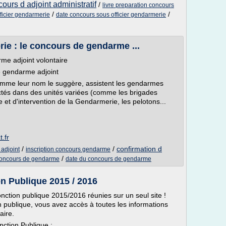
ours d adjoint administratif
/
livre preparation concours
/
/
ficier gendarmerie
date concours sous officier gendarmerie
ie : le concours de gendarme ...
me adjoint volontaire
e gendarme adjoint
omme leur nom le suggère, assistent les gendarmes
ffectés dans des unités variées (comme les brigades
ce et d'intervention de la Gendarmerie, les pelotons...
.fr
/
/
confirmation d
adjoint
inscription concours gendarme
/
concours de gendarme
date du concours de gendarme
n Publique 2015 / 2016
nction publique 2015/2016 réunies sur un seul site !
 publique, vous avez accès à toutes les informations
aire.
ction Publique :