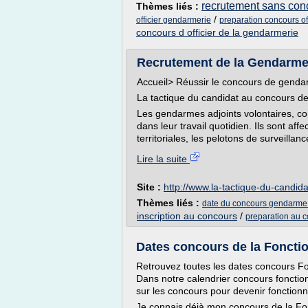
recrutement sans conc
Thèmes liés :
/
officier gendarmerie
preparation concours of
concours d officier de la gendarmerie
Recrutement de la Gendarmer
Accueil> Réussir le concours de gendar
La tactique du candidat au concours d
Les gendarmes adjoints volontaires, c
dans leur travail quotidien. Ils sont a
territoriales, les pelotons de surveillan
Lire la suite
Site :
http://www.la-tactique-du-candidat
Thèmes liés :
date du concours gendarme 
inscription au concours
/
preparation au 
Dates concours de la Fonctio
Retrouvez toutes les dates concours Fo
Dans notre calendrier concours fonction
sur les concours pour devenir fonctionn
Je connais déjà mon concours de la Fon