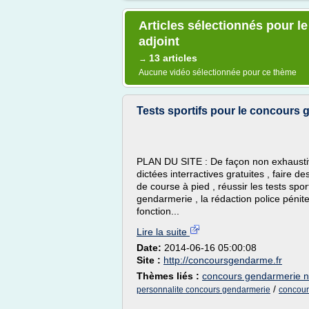
Articles sélectionnés pour 
adjoint
13 articles
→
Aucune vidéo sélectionnée pour ce thème
Tests sportifs pour le concours
PLAN DU SITE : De façon non exhaustive
dictées interractives gratuites , faire d
de course à pied , réussir les tests sport
gendarmerie , la rédaction police pénite
fonction...
Lire la suite
Date:
2014-06-16 05:00:08
Site :
http://concoursgendarme.fr
Thèmes liés :
concours gendarmerie n
/
personnalite concours gendarmerie
concour