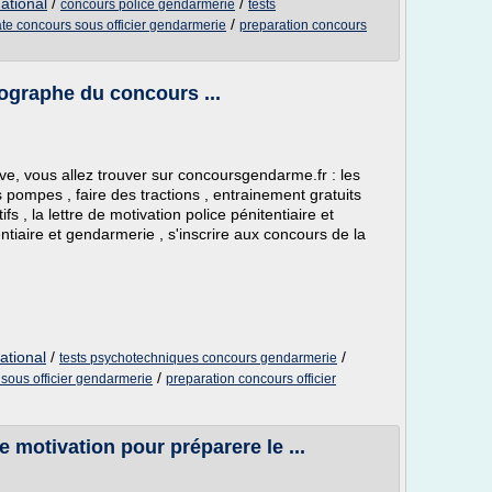
ational
/
/
concours police gendarmerie
tests
/
te concours sous officier gendarmerie
preparation concours
hographe du concours ...
, vous allez trouver sur concoursgendarme.fr : les
es pompes , faire des tractions , entrainement gratuits
ifs , la lettre de motivation police pénitentiaire et
ntiaire et gendarmerie , s'inscrire aux concours de la
ational
/
/
tests psychotechniques concours gendarmerie
/
sous officier gendarmerie
preparation concours officier
 motivation pour préparere le ...