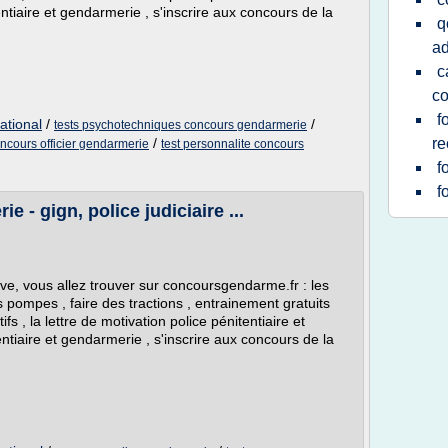
ntiaire et gendarmerie , s'inscrire aux concours de la
q
ad
c
co
f
ational
/
/
tests psychotechniques concours gendarmerie
/
r
ncours officier gendarmerie
test personnalite concours
f
f
 - gign, police judiciaire ...
e, vous allez trouver sur concoursgendarme.fr : les
es pompes , faire des tractions , entrainement gratuits
ifs , la lettre de motivation police pénitentiaire et
ntiaire et gendarmerie , s'inscrire aux concours de la