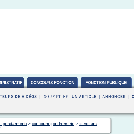
INISTRATIF
CONCOURS FONCTION
FONCTION PUBLIQUE
PUBLIQUE D ETAT 2016
TEURS DE VIDÉOS
| SOUMETTRE :
UN ARTICLE
|
ANNONCER
|
rs gendarmerie
>
concours gendarmerie
>
concours
m