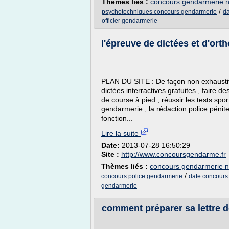
Thèmes liés :
concours gendarmerie n
/
psychotechniques concours gendarmerie
da
officier gendarmerie
l'épreuve de dictées et d'ort
PLAN DU SITE : De façon non exhaustive
dictées interractives gratuites , faire d
de course à pied , réussir les tests sport
gendarmerie , la rédaction police pénite
fonction...
Lire la suite
Date:
2013-07-28 16:50:29
Site :
http://www.concoursgendarme.fr
Thèmes liés :
concours gendarmerie n
/
concours police gendarmerie
date concours 
gendarmerie
comment préparer sa lettre de