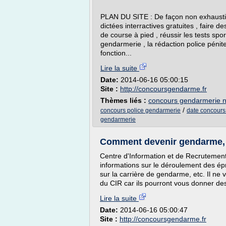
PLAN DU SITE : De façon non exhaustiv
dictées interractives gratuites , faire d
de course à pied , réussir les tests sport
gendarmerie , la rédaction police pénite
fonction...
Lire la suite
Date:
2014-06-16 05:00:15
Site :
http://concoursgendarme.fr
Thèmes liés :
concours gendarmerie n
/
concours police gendarmerie
date concours
gendarmerie
Comment devenir gendarme, c
Centre d'Information et de Recrutement
informations sur le déroulement des épr
sur la carrière de gendarme, etc. Il n
du CIR car ils pourront vous donner de
Lire la suite
Date:
2014-06-16 05:00:47
Site :
http://concoursgendarme.fr