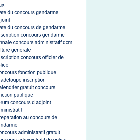
ix
ate du concours gendarme
joint
ate du concours de gendarme
nscription concours gendarme
nnale concours administratif qcm
lture generale
nscription concours officier de
lice
oncours fonction publique
adeloupe inscription
alendrier gratuit concours
nction publique
orum concours d adjoint
ministratif
reparation au concours de
endarme
oncours administratif gratuit
oncours administratif de police