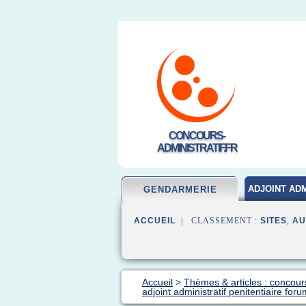
CONCOURS-
ADMINISTRATIF.FR
ADJOINT ADM
GENDARMERIE
ACCUEIL
| CLASSEMENT :
SITES
,
AU
Accueil
>
Thèmes & articles : concou
adjoint administratif penitentiaire foru