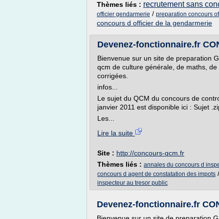
recrutement sans conc
Thèmes liés :
/
officier gendarmerie
preparation concours of
concours d officier de la gendarmerie
Devenez-fonctionnaire.fr 
Bienvenue sur un site de preparation 
qcm de culture générale, de maths, de f
corrigées.
infos...
Le sujet du QCM du concours de contro
janvier 2011 est disponible ici : Sujet 
Les...
Lire la suite
Site :
http://concours-qcm.fr
Thèmes liés :
annales du concours d inspe
concours d agent de constatation des impots
inspecteur au tresor public
Devenez-fonctionnaire.fr 
Bienvenue sur un site de preparation 