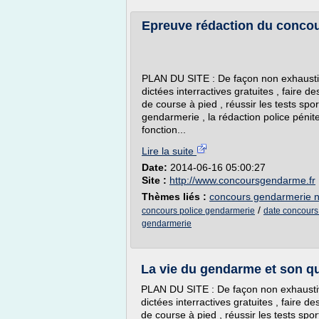
Epreuve rédaction du concou
PLAN DU SITE : De façon non exhaustiv
dictées interractives gratuites , faire d
de course à pied , réussir les tests sport
gendarmerie , la rédaction police pénite
fonction...
Lire la suite
Date:
2014-06-16 05:00:27
Site :
http://www.concoursgendarme.fr
Thèmes liés :
concours gendarmerie n
/
concours police gendarmerie
date concours
gendarmerie
La vie du gendarme et son qu
PLAN DU SITE : De façon non exhaustive
dictées interractives gratuites , faire d
de course à pied , réussir les tests sport