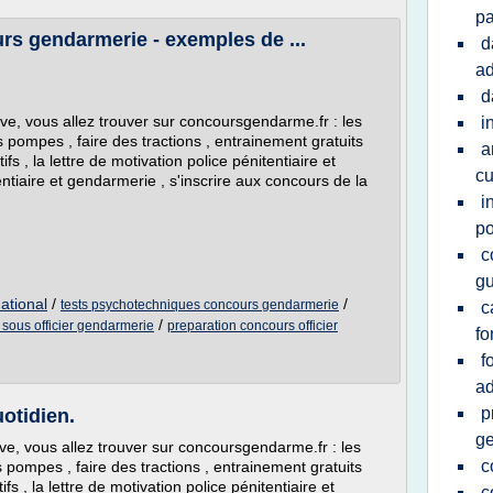
pa
rs gendarmerie - exemples de ...
d
ad
d
e, vous allez trouver sur concoursgendarme.fr : les
i
es pompes , faire des tractions , entrainement gratuits
a
ifs , la lettre de motivation police pénitentiaire et
cu
ntiaire et gendarmerie , s'inscrire aux concours de la
i
po
c
gu
ational
/
/
tests psychotechniques concours gendarmerie
c
/
 sous officier gendarmerie
preparation concours officier
fo
f
ad
p
otidien.
g
, vous allez trouver sur concoursgendarme.fr : les
c
es pompes , faire des tractions , entrainement gratuits
ifs , la lettre de motivation police pénitentiaire et
c