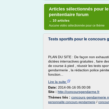
Articles sélectionnés pour le
penitentiaire forum
10 articles
→
Aucune vidéo sélectionnée pour ce thème
Tests sportifs pour le concours
PLAN DU SITE : De façon non exhaustive
dictées interractives gratuites , faire d
de course à pied , réussir les tests sport
gendarmerie , la rédaction police pénite
fonction...
Lire la suite
Date:
2014-06-16 05:00:08
Site :
http://concoursgendarme.fr
Thèmes liés :
concours gendarmerie n
/
personnalite concours gendarmerie
concour