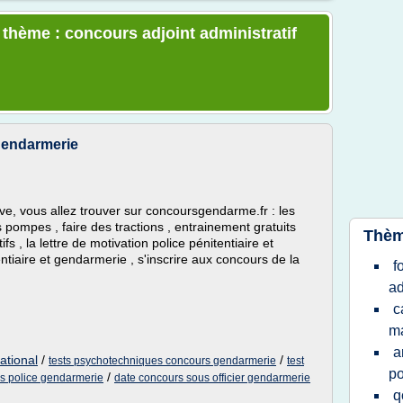
 thème : concours adjoint administratif
 gendarmerie
, vous allez trouver sur concoursgendarme.fr : les
es pompes , faire des tractions , entrainement gratuits
Thèm
ifs , la lettre de motivation police pénitentiaire et
ntiaire et gendarmerie , s'inscrire aux concours de la
f
ad
c
ma
a
ational
/
/
tests psychotechniques concours gendarmerie
test
po
/
s police gendarmerie
date concours sous officier gendarmerie
q