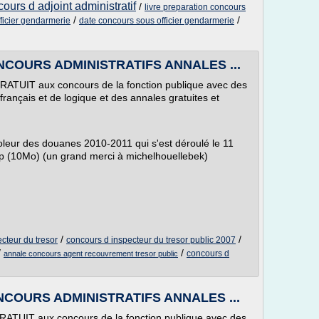
ours d adjoint administratif
/
livre preparation concours
/
/
ficier gendarmerie
date concours sous officier gendarmerie
CONCOURS ADMINISTRATIFS ANNALES ...
GRATUIT aux concours de la fonction publique avec des
rançais et de logique et des annales gratuites et
leur des douanes 2010-2011 qui s'est déroulé le 11
.zip (10Mo) (un grand merci à michelhouellebek)
/
/
cteur du tresor
concours d inspecteur du tresor public 2007
/
/
concours d
annale concours agent recouvrement tresor public
CONCOURS ADMINISTRATIFS ANNALES ...
GRATUIT aux concours de la fonction publique avec des