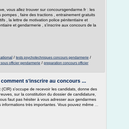
e, vous allez trouver sur concoursgendarme.fr : les
es pompes , faire des tractions , entrainement gratuits
ifs , la lettre de motivation police pénitentiaire et
ntiaire et gendarmerie , s'inscrire aux concours de la
ational
/
/
tests psychotechniques concours gendarmerie
/
 sous officier gendarmerie
preparation concours officier
omment s'inscrire au concours ...
 (CIR) s'occupe de recevoir les candidats, donne des
euves, sur la constitution du dossier de candidature,
e vous faut pas hésiter à vous adresser aux gendarmes
s informations très importantes. Vous pouvez même ...