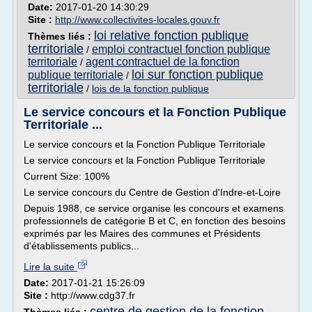
Date:
2017-01-20 14:30:29
Site :
http://www.collectivites-locales.gouv.fr
loi relative fonction publique
Thèmes liés :
territoriale
emploi contractuel fonction publique
/
territoriale
agent contractuel de la fonction
/
loi sur fonction publique
publique territoriale
/
territoriale
/
lois de la fonction publique
Le service concours et la Fonction Publique
Territoriale ...
Le service concours et la Fonction Publique Territoriale
Le service concours et la Fonction Publique Territoriale
Current Size: 100%
Le service concours du Centre de Gestion d'Indre-et-Loire
Depuis 1988, ce service organise les concours et examens
professionnels de catégorie B et C, en fonction des besoins
exprimés par les Maires des communes et Présidents
d'établissements publics...
Lire la suite
Date:
2017-01-21 15:26:09
Site :
http://www.cdg37.fr
centre de gestion de la fonction