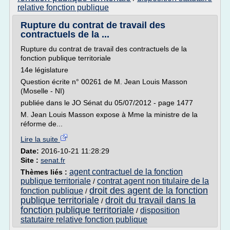
relative fonction publique
Rupture du contrat de travail des
contractuels de la ...
Rupture du contrat de travail des contractuels de la
fonction publique territoriale
14e législature
Question écrite n° 00261 de M. Jean Louis Masson
(Moselle - NI)
publiée dans le JO Sénat du 05/07/2012 - page 1477
M. Jean Louis Masson expose à Mme la ministre de la
réforme de...
Lire la suite
Date:
2016-10-21 11:28:29
Site :
senat.fr
agent contractuel de la fonction
Thèmes liés :
publique territoriale
contrat agent non titulaire de la
/
droit des agent de la fonction
fonction publique
/
publique territoriale
droit du travail dans la
/
fonction publique territoriale
disposition
/
statutaire relative fonction publique