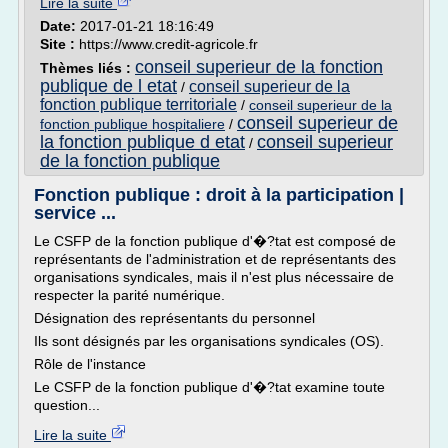
Lire la suite
Date:
2017-01-21 18:16:49
Site :
https://www.credit-agricole.fr
conseil superieur de la fonction
Thèmes liés :
publique de l etat
conseil superieur de la
/
fonction publique territoriale
/
conseil superieur de la
conseil superieur de
fonction publique hospitaliere
/
la fonction publique d etat
conseil superieur
/
de la fonction publique
Fonction publique : droit à la participation |
service ...
Le CSFP de la fonction publique d'�?tat est composé de
représentants de l'administration et de représentants des
organisations syndicales, mais il n'est plus nécessaire de
respecter la parité numérique.
Désignation des représentants du personnel
Ils sont désignés par les organisations syndicales (OS).
Rôle de l'instance
Le CSFP de la fonction publique d'�?tat examine toute
question...
Lire la suite