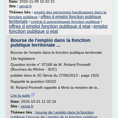
Date:
2016-11-09 16:32:15
Site :
senat.fr
Thèmes liés :
emploi des personnes handicapees dans la
offres d emploi fonction publique
fonction publique
/
territoriale
/
contrat d apprentissage fonction publique
/
offres d emploi fonction publique d etat
emploi
/
fonction publique d etat
Bourse de l'emploi dans la fonction
publique territoriale ...
Bourse de l'emploi dans la fonction publique territoriale
14e législature
Question écrite n° 07168 de M. Roland Povinelli
(Bouches-du-Rhône - SOC)
publiée dans le JO Sénat du 27/06/2013 - page 1922
Rappelle la question 04222
M. Roland Povinelli rappelle à Mme la ministre de la...
Lire la suite
Date:
2016-10-21 11:32:16
Site :
senat.fr
Thèmes liés :
bourse de l emploi dans la fonction
publique
/
bourse de l emploi de la fonction publique