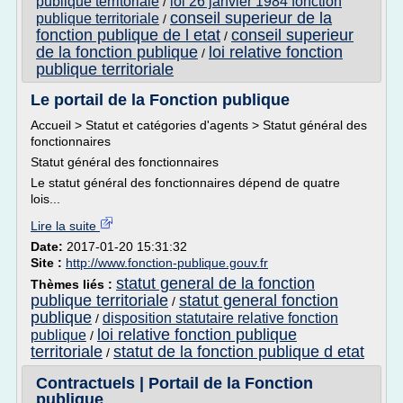
publique territoriale
loi 26 janvier 1984 fonction
/
conseil superieur de la
publique territoriale
/
fonction publique de l etat
conseil superieur
/
de la fonction publique
loi relative fonction
/
publique territoriale
Le portail de la Fonction publique
Accueil > Statut et catégories d'agents > Statut général des
fonctionnaires
Statut général des fonctionnaires
Le statut général des fonctionnaires dépend de quatre
lois...
Lire la suite
Date:
2017-01-20 15:31:32
Site :
http://www.fonction-publique.gouv.fr
statut general de la fonction
Thèmes liés :
publique territoriale
statut general fonction
/
publique
disposition statutaire relative fonction
/
loi relative fonction publique
publique
/
territoriale
statut de la fonction publique d etat
/
Contractuels | Portail de la Fonction
publique