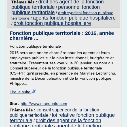
droit des agent de la fonction
Thèmes liés :
publique territoriale
personnel fonction
/
publique territoriale
/
droit syndical fonction publique
agents fonction publique hospitaliere
territoriale
/
droit fonction publique hospitaliere
/
Fonction publique territoriale : 2016, année
charnière ...
Fonction publique territoriale
2016 sera une année charnière pour les agents et leurs
employeurs publics sur le plan institutionnel, budgétaire et
statutaire. Présentant ses voeux, le 20 janvier, au nom du
Conseil supérieur de la fonction publique territoriale
(CSFPT) qu'il préside, en présence de Marylise Lebranchu,
ministre de la Décentralisation et de la Fonction publique,
Philippe...
Lire la suite
Site :
http://www.maire-info.com
conseil superieur de la fonction
Thèmes liés :
loi relative fonction publique
publique territoriale
/
territoriale
droit des agent de la fonction
/
publique territoriale
agent de la fonction
/