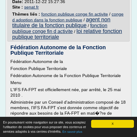
Date:
2011-12-22 15:27:36
Site :
senat.fr
Thèmes liés :
fonction publique conge fin activite
/
conge
agent non
d adoption dans la fonction publique
/
titulaire de la fonction publique
fonction
/
loi relative fonction
publique conge fin d activite
/
publique territoriale
Fédération Autonome de la Fonction
Publique Territoriale
Fédération Autonome de la
Fonction Publique Territoriale
Fédération Autonome de la Fonction Publique Territoriale
Menu
L'IFS FA-FPT est officiellement née, par arrêté, le 25 mai
2010 .
Administrée par un Conseil d'administration composé de 18
membres, l'IFS FA-FPT s'est donnée comme objectif de
répondre aux besoins de la FA-FPT en mati�?re de
formation.
En poursuivant votre navigation sur ce site, vous acceptez
X
Retraite
l'utilisation de cookies pour vous proposer des contenus et
services adaptés à vos centres d'intérêts.
En savoir plus
A l'issue de la loi...