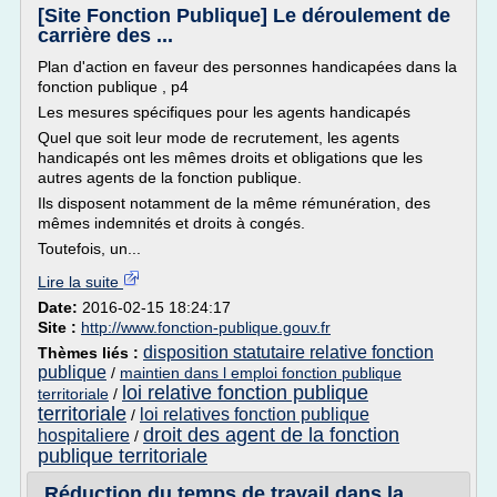
[Site Fonction Publique] Le déroulement de
carrière des ...
Plan d'action en faveur des personnes handicapées dans la
fonction publique , p4
Les mesures spécifiques pour les agents handicapés
Quel que soit leur mode de recrutement, les agents
handicapés ont les mêmes droits et obligations que les
autres agents de la fonction publique.
Ils disposent notamment de la même rémunération, des
mêmes indemnités et droits à congés.
Toutefois, un...
Lire la suite
Date:
2016-02-15 18:24:17
Site :
http://www.fonction-publique.gouv.fr
disposition statutaire relative fonction
Thèmes liés :
publique
/
maintien dans l emploi fonction publique
loi relative fonction publique
territoriale
/
territoriale
loi relatives fonction publique
/
droit des agent de la fonction
hospitaliere
/
publique territoriale
Réduction du temps de travail dans la