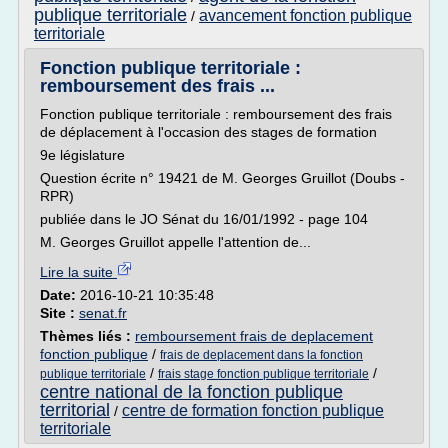
publique territoriale
avancement fonction publique
/
territoriale
Fonction publique territoriale :
remboursement des frais ...
Fonction publique territoriale : remboursement des frais
de déplacement à l'occasion des stages de formation
9e législature
Question écrite n° 19421 de M. Georges Gruillot (Doubs -
RPR)
publiée dans le JO Sénat du 16/01/1992 - page 104
M. Georges Gruillot appelle l'attention de...
Lire la suite
Date:
2016-10-21 10:35:48
Site :
senat.fr
Thèmes liés :
remboursement frais de deplacement
fonction publique
/
frais de deplacement dans la fonction
/
/
publique territoriale
frais stage fonction publique territoriale
centre national de la fonction publique
territorial
centre de formation fonction publique
/
territoriale