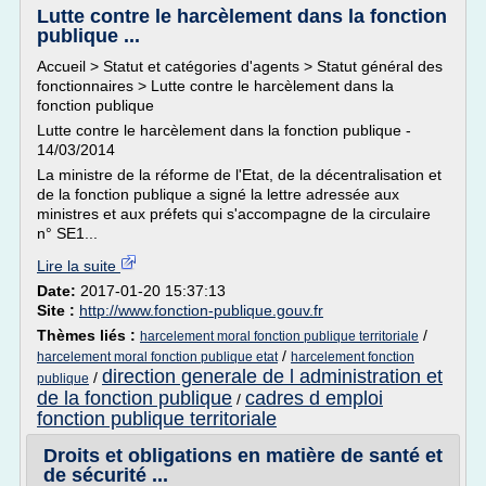
Lutte contre le harcèlement dans la fonction
publique ...
Accueil > Statut et catégories d'agents > Statut général des
fonctionnaires > Lutte contre le harcèlement dans la
fonction publique
Lutte contre le harcèlement dans la fonction publique -
14/03/2014
La ministre de la réforme de l'Etat, de la décentralisation et
de la fonction publique a signé la lettre adressée aux
ministres et aux préfets qui s'accompagne de la circulaire
n° SE1...
Lire la suite
Date:
2017-01-20 15:37:13
Site :
http://www.fonction-publique.gouv.fr
Thèmes liés :
/
harcelement moral fonction publique territoriale
/
harcelement moral fonction publique etat
harcelement fonction
direction generale de l administration et
/
publique
de la fonction publique
cadres d emploi
/
fonction publique territoriale
Droits et obligations en matière de santé et
de sécurité ...