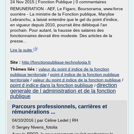
24 Nov 2015 | Fonction Publique | 0 commentaires
REMUNERATION - AEF, Le Figaro, Boursorama, www.force
ouvrière - La ministre de la Fonction publique, Marylise
Lebranchu, a laissé entendre que le gel du point d'indice,
en vigueur depuis 2010, pourrait être débloqué l'an
prochain. Pour autant, la hausse des salaires des
fonctionnaires devrait être modeste. Des articles de la
presse...
Lire la suite
Site :
http://fonctionpublique-technologia.fr
Thèmes liés :
valeur du point d indice de la fonction
publique territoriale
/
point d indice de la fonction publique
territoriale
/
valeur du point d indice de la fonction publique
/
direction
point d indice dans la fonction publique
/
generale de l administration et de la fonction
publique
Parcours professionnels, carrières et
rémunérations ...
04/10/2016 | par Céline Ledet | RH
© Sergey Nivens_fotolia