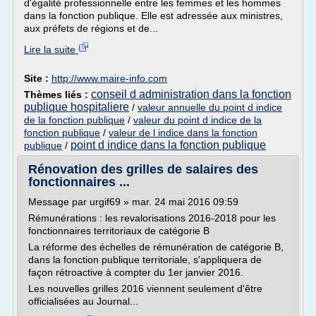
d'égalité professionnelle entre les femmes et les hommes
dans la fonction publique. Elle est adressée aux ministres,
aux préfets de régions et de...
Lire la suite
Site :
http://www.maire-info.com
conseil d administration dans la fonction
Thèmes liés :
publique hospitaliere
/
valeur annuelle du point d indice
de la fonction publique
/
valeur du point d indice de la
fonction publique
/
valeur de l indice dans la fonction
point d indice dans la fonction publique
publique
/
Rénovation des grilles de salaires des
fonctionnaires ...
Message par urgif69 » mar. 24 mai 2016 09:59
Rémunérations : les revalorisations 2016-2018 pour les
fonctionnaires territoriaux de catégorie B
La réforme des échelles de rémunération de catégorie B,
dans la fonction publique territoriale, s'appliquera de
façon rétroactive à compter du 1er janvier 2016.
Les nouvelles grilles 2016 viennent seulement d'être
officialisées au Journal...