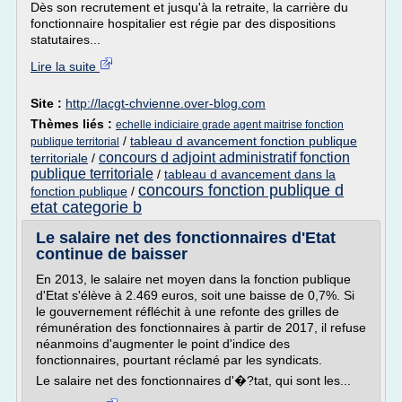
Dès son recrutement et jusqu'à la retraite, la carrière du
fonctionnaire hospitalier est régie par des dispositions
statutaires...
Lire la suite
Site :
http://lacgt-chvienne.over-blog.com
Thèmes liés :
echelle indiciaire grade agent maitrise fonction
/
tableau d avancement fonction publique
publique territorial
concours d adjoint administratif fonction
territoriale
/
publique territoriale
/
tableau d avancement dans la
concours fonction publique d
fonction publique
/
etat categorie b
Le salaire net des fonctionnaires d'Etat
continue de baisser
En 2013, le salaire net moyen dans la fonction publique
d'Etat s'élève à 2.469 euros, soit une baisse de 0,7%. Si
le gouvernement réfléchit à une refonte des grilles de
rémunération des fonctionnaires à partir de 2017, il refuse
néanmoins d'augmenter le point d'indice des
fonctionnaires, pourtant réclamé par les syndicats.
Le salaire net des fonctionnaires d'�?tat, qui sont les...