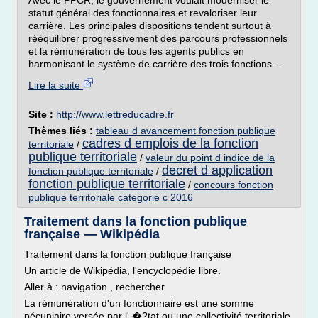
Avec le PPCR, le gouvernement voulait moderniser le
statut général des fonctionnaires et revaloriser leur
carrière. Les principales dispositions tendent surtout à
rééquilibrer progressivement des parcours professionnels
et la rémunération de tous les agents publics en
harmonisant le système de carrière des trois fonctions...
Lire la suite
Site :
http://www.lettreducadre.fr
Thèmes liés :
tableau d avancement fonction publique
cadres d emplois de la fonction
territoriale
/
publique territoriale
/
valeur du point d indice de la
decret d application
fonction publique territoriale
/
fonction publique territoriale
/
concours fonction
publique territoriale categorie c 2016
Traitement dans la fonction publique
française — Wikipédia
Traitement dans la fonction publique française
Un article de Wikipédia, l'encyclopédie libre.
Aller à : navigation , rechercher
La rémunération d'un fonctionnaire est une somme
pécuniaire versée par l' �?tat ou une collectivité territoriale