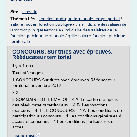
Site :
insee.fr
Thèmes liés :
fonction publique territoriale temps partiel
/
salaire moyen fonction publique
/
grille indiciaire des salaires de
/
indiciaire des salaires de la
la fonction publique territoriale
fonction publique territoriale
/
grille salaire fonction publique
territoriale
CONCOURS. Sur titres avec épreuves.
Rééducateur territorial
il y a 1 ans
Total affichages :
1 CONCOURS Sur titres avec épreuves Rééducateur
territorial novembre 2012
2 2
3 SOMMAIRE 3 I. L EMPLOI... 4 A. Le cadre d emplois
des rééducateurs territoriaux... 4 B. Les fonctions
exercées... 4 II. LE CONCOURS... 4 A. Les conditions de
participation au concours... 4 Les conditions générales d
accès au concours... 4 Les conditions particulières d
accès...
Lire la suite