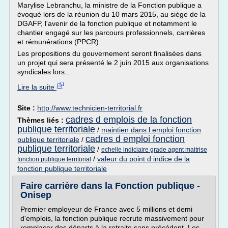
Marylise Lebranchu, la ministre de la Fonction publique a
évoqué lors de la réunion du 10 mars 2015, au siège de la
DGAFP, l'avenir de la fonction publique et notamment le
chantier engagé sur les parcours professionnels, carrières
et rémunérations (PPCR).
Les propositions du gouvernement seront finalisées dans
un projet qui sera présenté le 2 juin 2015 aux organisations
syndicales lors...
Lire la suite
Site :
http://www.technicien-territorial.fr
cadres d emplois de la fonction
Thèmes liés :
publique territoriale
/
maintien dans l emploi fonction
cadres d emploi fonction
publique territoriale
/
publique territoriale
/
echelle indiciaire grade agent maitrise
/
valeur du point d indice de la
fonction publique territorial
fonction publique territoriale
Faire carrière dans la Fonction publique -
Onisep
Premier employeur de France avec 5 millions et demi
d'emplois, la fonction publique recrute massivement pour
remplacer des départs à la retraite sans précédent. Les