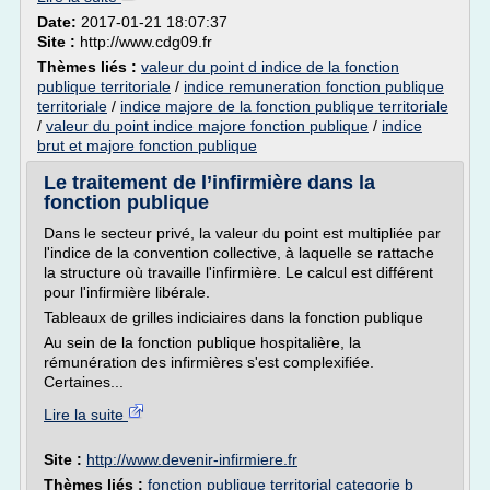
Date:
2017-01-21 18:07:37
Site :
http://www.cdg09.fr
Thèmes liés :
valeur du point d indice de la fonction
publique territoriale
/
indice remuneration fonction publique
territoriale
/
indice majore de la fonction publique territoriale
/
valeur du point indice majore fonction publique
/
indice
brut et majore fonction publique
Le traitement de l’infirmière dans la
fonction publique
Dans le secteur privé, la valeur du point est multipliée par
l'indice de la convention collective, à laquelle se rattache
la structure où travaille l'infirmière. Le calcul est différent
pour l'infirmière libérale.
Tableaux de grilles indiciaires dans la fonction publique
Au sein de la fonction publique hospitalière, la
rémunération des infirmières s'est complexifiée.
Certaines...
Lire la suite
Site :
http://www.devenir-infirmiere.fr
Thèmes liés :
fonction publique territorial categorie b