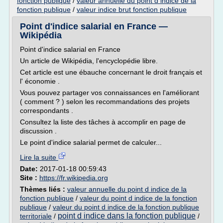
fonction publique
/
valeur annuelle du point d indice de la
fonction publique
/
valeur indice brut fonction publique
Point d'indice salarial en France —
Wikipédia
Point d'indice salarial en France
Un article de Wikipédia, l'encyclopédie libre.
Cet article est une ébauche concernant le droit français et
l' économie .
Vous pouvez partager vos connaissances en l'améliorant
( comment ? ) selon les recommandations des projets
correspondants .
Consultez la liste des tâches à accomplir en page de
discussion .
Le point d'indice salarial permet de calculer...
Lire la suite
Date:
2017-01-18 00:59:43
Site :
https://fr.wikipedia.org
Thèmes liés :
valeur annuelle du point d indice de la
fonction publique
/
valeur du point d indice de la fonction
publique
/
valeur du point d indice de la fonction publique
point d indice dans la fonction publique
territoriale
/
/