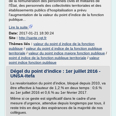
de la rémunération des personnels civils et militaires de
l'État, des personnels des collectivités territoriales et des
établissements publics d'hospitalisation a prévu
l'augmentation de la valeur du point d'indice de la fonction
publique...
Lire la suite
Date:
2017-01-21 18:30:24
Site :
http://sante.cgt.fr
Thèmes liés :
valeur du point d indice de la fonction
publique
/
valeur du point d indice de la fonction publique
territoriale
/
valeur du point indice majore fonction publique
/
point d indice de la fonction publique territoriale
/
valeur
point indice fonction publique
Dégel du point d'indice : 1er juillet 2016 -
UNSA-Itefa
La revalorisation du point d'indice, bloqué depuis 2010, va
être effective à hauteur de 1,2.% en deux temps : 0,6.%
au 1er juillet 2016 et 0,6.% au 1er février 2017.
Même si ce geste est significatif dans le cadre d'une
mesure d'urgence, attendue depuis longtemps par tous, il
reste très en deçà des espérances de la majorité de nos
collègues.