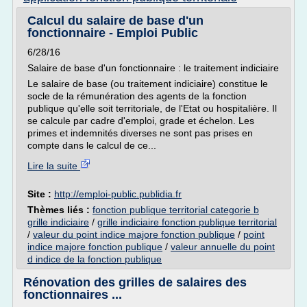
Calcul du salaire de base d'un
fonctionnaire - Emploi Public
6/28/16
Salaire de base d'un fonctionnaire : le traitement indiciaire
Le salaire de base (ou traitement indiciaire) constitue le
socle de la rémunération des agents de la fonction
publique qu'elle soit territoriale, de l'Etat ou hospitalière. Il
se calcule par cadre d'emploi, grade et échelon. Les
primes et indemnités diverses ne sont pas prises en
compte dans le calcul de ce...
Lire la suite
Site :
http://emploi-public.publidia.fr
Thèmes liés :
fonction publique territorial categorie b
grille indiciaire
/
grille indiciaire fonction publique territorial
/
valeur du point indice majore fonction publique
/
point
indice majore fonction publique
/
valeur annuelle du point
d indice de la fonction publique
Rénovation des grilles de salaires des
fonctionnaires ...