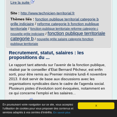
Lire la suite
Site :
http://www.technicien-territorial.fr
Thèmes liés :
fonction publique territorial categorie b
grille indiciaire
/
reforme categorie b fonction publique
territoriale
/
fonction publique territoriale reforme categorie c
fonction publique territoriale
/
nouvelle grille indiciaire
categorie b
/
nouvelle grille salaire categorie fonction
publique territoriale
Recrutement, statut, salaires : les
propositions du ...
Le rapport tant attendu sur l'avenir de la fonction publique,
réalisé par le conseiller d'Etat Bernard Pêcheur, est enfin
sorti, pour être remis au Premier ministre lundi 4 novembre
2013. Il doit servir de base aux discussions avec les
organisations syndicales dans le cadre de l'agenda social.
Plusieurs pistes d'évolution sont évoquées, notamment en
ce qui concerne l'emploi et les salaires...
Lire la suite
En poursuivant votre navigation sur ce site, vous acceptez
X
l'utilisation de cookies pour vous proposer des contenus et
Site :
http://www.lagazettedescommunes.com
services adaptés à vos centres d'intérêts.
En savoir plus