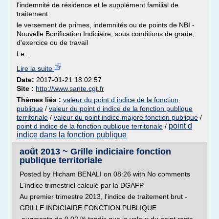
l'indemnité de résidence et le supplément familial de
traitement
le versement de primes, indemnités ou de points de NBI -
Nouvelle Bonification Indiciaire, sous conditions de grade,
d'exercice ou de travail
Le...
Lire la suite
Date:
2017-01-21 18:02:57
Site :
http://www.sante.cgt.fr
Thèmes liés :
valeur du point d indice de la fonction
publique
/
valeur du point d indice de la fonction publique
territoriale
/
valeur du point indice majore fonction publique
/
point d
point d indice de la fonction publique territoriale
/
indice dans la fonction publique
août 2013 ~ Grille indiciaire fonction
publique territoriale
Posted by Hicham BENALI on 08:26 with No comments
L'indice trimestriel calculé par la DGAFP
Au premier trimestre 2013, l'indice de traitement brut -
GRILLE INDICIAIRE FONCTION PUBLIQUE