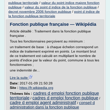
publique territoriale
/
valeur du point indice majore fonction
publique
/
valeur du point d indice de la fonction publique
/
decret novembre 2006 fonction publique
/
point d indice de
la fonction publique territoriale
Fonction publique française — Wikipédia
Article détaillé : Traitement dans la fonction publique
française .
Tous les fonctionnaires perçoivent au minimum :
un traitement de base : à chaque échelon correspond un
indice de traitement exprimé en points. Le montant brut
de ce traitement est calculé en multipliant le nombre de
points d'indice par la valeur du point, commune à tous les
fonctionnaires ;
une indemnité de...
Lire la suite
Date:
2017-01-09 21:50:28
Site :
https://fr.wikipedia.org
cadres d emploi fonction publique
Thèmes liés :
territoriale
cadres d emploi fonction publique
/
/
cadre d emploi agent administratif
conseil d
/
administration dans la fonction publique