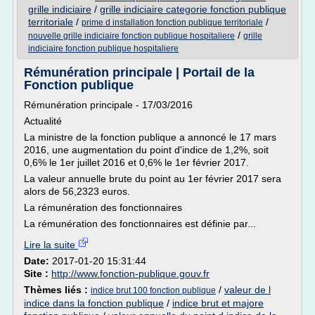
grille indiciaire
/
grille indiciaire categorie fonction publique
territoriale
/
/
prime d installation fonction publique territoriale
/
nouvelle grille indiciaire fonction publique hospitaliere
grille
indiciaire fonction publique hospitaliere
Rémunération principale | Portail de la
Fonction publique
Rémunération principale - 17/03/2016
Actualité
La ministre de la fonction publique a annoncé le 17 mars
2016, une augmentation du point d'indice de 1,2%, soit
0,6% le 1er juillet 2016 et 0,6% le 1er février 2017.
La valeur annuelle brute du point au 1er février 2017 sera
alors de 56,2323 euros.
La rémunération des fonctionnaires
La rémunération des fonctionnaires est définie par...
Lire la suite
Date:
2017-01-20 15:31:44
Site :
http://www.fonction-publique.gouv.fr
Thèmes liés :
/
valeur de l
indice brut 100 fonction publique
indice dans la fonction publique
/
indice brut et majore