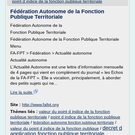
point d indice de la fonction publique territoriale
Fédération Autonome de la Fonction
Publique Territoriale
Fédération Autonome de la
Fonction Publique Territoriale
Fédération Autonome de la Fonction Publique Territoriale
Menu
FA-FPT > Fédération > Actualité autonome
Actualité autonome
L'Actualité Autonome est une lettre d'information mensuelle
de 4 pages qui vient en complément du journal « les Echos
de la FA-FPT ». Elle a vocation, principalement, à aborder
des petits sujets qui ne...
Lire la suite
Site :
http://www.fafpt.org
Thèmes liés :
valeur du point d indice de la fonction
publique territoriale
/
point d indice de la fonction publique
territoriale
/
/
federation autonome fonction publique territoriale
decret d
valeur du point d indice de la fonction publique
/
application fonction publique territoriale