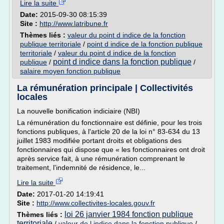
Lire la suite
Date:
2015-09-30 08:15:39
Site :
http://www.latribune.fr
Thèmes liés :
valeur du point d indice de la fonction
publique territoriale
/
point d indice de la fonction publique
territoriale
/
valeur du point d indice de la fonction
point d indice dans la fonction publique
publique
/
/
salaire moyen fonction publique
La rémunération principale | Collectivités
locales
La nouvelle bonification indiciaire (NBI)
La rémunération du fonctionnaire est définie, pour les trois
fonctions publiques, à l'article 20 de la loi n° 83-634 du 13
juillet 1983 modifiée portant droits et obligations des
fonctionnaires qui dispose que « les fonctionnaires ont droit
après service fait, à une rémunération comprenant le
traitement, l'indemnité de résidence, le...
Lire la suite
Date:
2017-01-20 14:19:41
Site :
http://www.collectivites-locales.gouv.fr
loi 26 janvier 1984 fonction publique
Thèmes liés :
territoriale
/
valeur de l indice dans la fonction publique
/