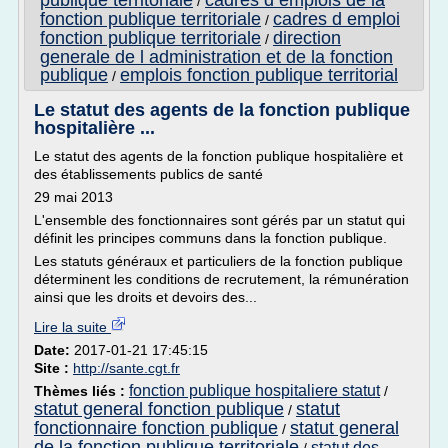
publique territoriale
cadres d emplois de la
/
fonction publique territoriale
cadres d emploi
/
fonction publique territoriale
direction
/
generale de l administration et de la fonction
publique
emplois fonction publique territorial
/
Le statut des agents de la fonction publique
hospitalière ...
Le statut des agents de la fonction publique hospitalière et
des établissements publics de santé
29 mai 2013
L'ensemble des fonctionnaires sont gérés par un statut qui
définit les principes communs dans la fonction publique.
Les statuts généraux et particuliers de la fonction publique
déterminent les conditions de recrutement, la rémunération
ainsi que les droits et devoirs des...
Lire la suite
Date:
2017-01-21 17:45:15
Site :
http://sante.cgt.fr
fonction publique hospitaliere statut
Thèmes liés :
/
statut general fonction publique
statut
/
fonctionnaire fonction publique
statut general
/
de la fonction publique territoriale
statut des