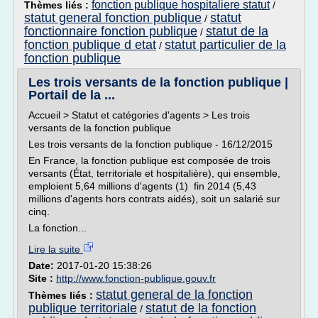
fonction publique hospitaliere statut
Thèmes liés :
/
statut general fonction publique
statut
/
fonctionnaire fonction publique
statut de la
/
fonction publique d etat
statut particulier de la
/
fonction publique
Les trois versants de la fonction publique |
Portail de la ...
Accueil > Statut et catégories d'agents > Les trois
versants de la fonction publique
Les trois versants de la fonction publique - 16/12/2015
En France, la fonction publique est composée de trois
versants (État, territoriale et hospitalière), qui ensemble,
emploient 5,64 millions d'agents (1) fin 2014 (5,43
millions d'agents hors contrats aidés), soit un salarié sur
cinq.
La fonction...
Lire la suite
Date:
2017-01-20 15:38:26
Site :
http://www.fonction-publique.gouv.fr
statut general de la fonction
Thèmes liés :
publique territoriale
statut de la fonction
/