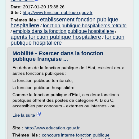
Date:
2017-01-20 15:38:26
Site :
http://www.fonction-publique.gouv.fr
etablissement fonction publique
Thèmes liés :
hospitaliere
fonction publique hospitalieres retraite
/
emplois dans la fonction publique hospitaliere
/
/
agents fonction publique hospitaliere
fonction
/
publique hospitaliere
Mobilité - Exercer dans la fonction
publique française ...
En dehors de la fonction publique de l'Etat, existent deux
autres fonctions publiques :
la fonction publique territoriale,
la fonction publique hospitalière.
Comme la fonction publique d'Etat, ces deux fonctions
publiques offrent des postes de catégorie A, B ou C,
accessibles par concours - externes ou internes - ou...
Lire la suite
Site :
http://www.education.gouv.fr
Thèmes liés :
concours interne fonction publique