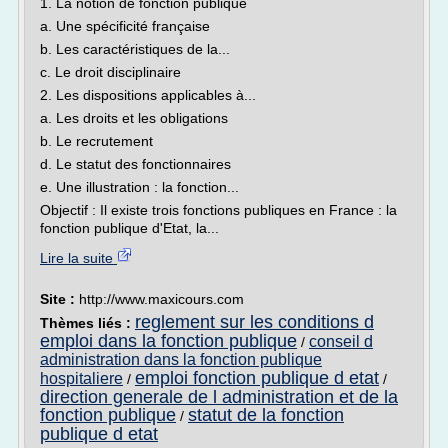
1. La notion de fonction publique
a. Une spécificité française
b. Les caractéristiques de la...
c. Le droit disciplinaire
2. Les dispositions applicables à...
a. Les droits et les obligations
b. Le recrutement
d. Le statut des fonctionnaires
e. Une illustration : la fonction...
Objectif : Il existe trois fonctions publiques en France : la
fonction publique d'Etat, la...
Lire la suite
Site :
http://www.maxicours.com
reglement sur les conditions d
Thèmes liés :
emploi dans la fonction publique
conseil d
/
administration dans la fonction publique
emploi fonction publique d etat
hospitaliere
/
/
direction generale de l administration et de la
fonction publique
statut de la fonction
/
publique d etat