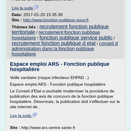
Lire la suite
Date:
2017-01-20 15:35:38
Site :
http://www.fonction-publique.gouv.fr
recrutement fonction publique
Thèmes liés :
territoriale
recrutement fonction publique
/
fonction publique service public
hospitaliere
/
/
recrutement fonction publique d etat
conseil d
/
administration dans la fonction publique
hospitaliere
Espace emploi ARS - Fonction publique
hospitalière
Veille sanitaire (risque infectieux EHPAD...)
Espace emploi ARS - Fonction publique hospitalière
Le Conseil d'Etat a souhaité moderniser la procédure de
publication des avis de concours de la fonction publique
hospitalière. Désormais, la publication doit s'effectuer sur le
site internet de...
Lire la suite
Site :
http://www.ars.centre.sante.fr