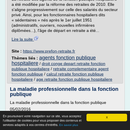
a été modifiée par la réforme des retraites de 2010. Elle
s'aligne progressivement sur celle des salariés du secteur
privé. Ainsi, pour les fonctionnaires hospitaliers dits
« sédentaires » nés après le 1er juillet 1951
(administratifs, ouvriers, nouvelles infirmières
diplômées...), l'âge de départ en retraite a été...
Lire la suite
Site :
https://www.prefon-retraite.fr
agents fonction publique
Thèmes liés :
hospitaliere
/
droit conge depart retraite fonction
publique hospitaliere
/
retraite complementaire agent
fonction publique
/
calcul retraite fonction publique
hospitaliere
/
age retraite fonction publique hospitaliere
La maladie professionnelle dans la fonction
publique
La maladie professionnelle dans la fonction publique
05/02/2016
Quels sont les textes relatifs à la maladie professionnelle ?
En poursuivant votre navigation sur ce site, vous acceptez
X
l'utilisation de cookies pour vous proposer des contenus et
En réalité, l'expression « maladie professionnelle »
services adaptés à vos centres d'intérêts.
En savoir plus
n'apparaît pas dans les textes relatifs à la fonction publique,