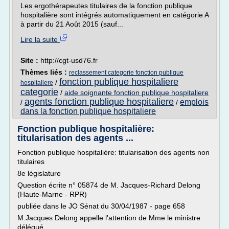
Les ergothérapeutes titulaires de la fonction publique
hospitalière sont intégrés automatiquement en catégorie A
à partir du 21 Août 2015 (sauf...
Lire la suite
Site :
http://cgt-usd76.fr
Thèmes liés :
reclassement categorie fonction publique
fonction publique hospitaliere
/
hospitaliere
categorie
/
aide soignante fonction publique hospitaliere
agents fonction publique hospitaliere
emplois
/
/
dans la fonction publique hospitaliere
Fonction publique hospitalière:
titularisation des agents ...
Fonction publique hospitalière: titularisation des agents non
titulaires
8e législature
Question écrite n° 05874 de M. Jacques-Richard Delong
(Haute-Marne - RPR)
publiée dans le JO Sénat du 30/04/1987 - page 658
M.Jacques Delong appelle l'attention de Mme le ministre
délégué...