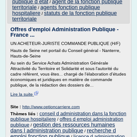
publique d etat
agent de la fonction publique
/
territoriale
agents fonction publique
/
hospitaliere
statuts de la fonction publique
/
territoriale
Offres d'emploi Administration Publique -
France ...
UN ACHETEUR-JURISTE COMMANDE PUBLIQUE (H/F)
Hauts de Seine net portail du Conseil général - Nanterre,
Hauts-de-Seine
Au sein du Service Achats Administration Générale
Attractivité du Territoire et Solidarité et sous l'autorité du
cadre référent, vous êtes... chargé de l'élaboration d'études
économiques et juridiques en matière de commande
publique, de la rédaction des dossiers de...
Lire la suite
Site :
http://www.optioncarriere.com
conseil d administration dans la fonction
Thèmes liés :
publique hospitaliere
offres d emploi administration
/
gestion des ressources humaines
publique
/
dans l administration publique
recherche d
/
emploi fonction publique
licence d administration
/