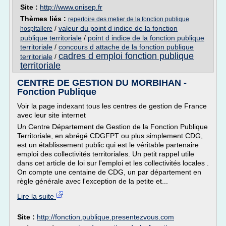
Site :
http://www.onisep.fr
Thèmes liés :
repertoire des metier de la fonction publique
/
valeur du point d indice de la fonction
hospitaliere
publique territoriale
/
point d indice de la fonction publique
territoriale
/
concours d attache de la fonction publique
cadres d emploi fonction publique
territoriale
/
territoriale
CENTRE DE GESTION DU MORBIHAN -
Fonction Publique
Voir la page indexant tous les centres de gestion de France
avec leur site internet
Un Centre Département de Gestion de la Fonction Publique
Territoriale, en abrégé CDGFPT ou plus simplement CDG,
est un établissement public qui est le véritable partenaire
emploi des collectivités territoriales. Un petit rappel utile
dans cet article de loi sur l'emploi et les collectivités locales .
On compte une centaine de CDG, un par département en
règle générale avec l'exception de la petite et...
Lire la suite
Site :
http://fonction.publique.presentezvous.com