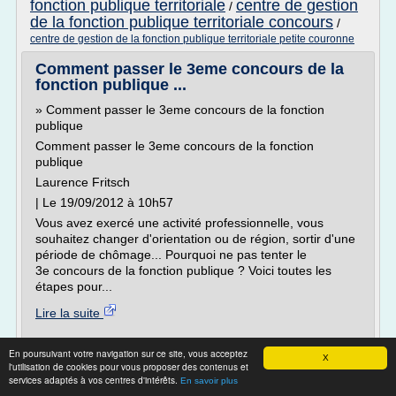
fonction publique territoriale
centre de gestion
/
de la fonction publique territoriale concours
/
centre de gestion de la fonction publique territoriale petite couronne
Comment passer le 3eme concours de la
fonction publique ...
» Comment passer le 3eme concours de la fonction
publique
Comment passer le 3eme concours de la fonction
publique
Laurence Fritsch
| Le 19/09/2012 à 10h57
Vous avez exercé une activité professionnelle, vous
souhaitez changer d'orientation ou de région, sortir d'une
période de chômage... Pourquoi ne pas tenter le
3e concours de la fonction publique ? Voici toutes les
étapes pour...
Lire la suite
Site :
http://www.dossierfamilial.com
En poursuivant votre navigation sur ce site, vous acceptez
X
l'utilisation de cookies pour vous proposer des contenus et
concours d adjoint administratif
Thèmes liés :
services adaptés à vos centres d'intérêts.
En savoir plus
fonction publique territoriale
/
centre concours fr tous