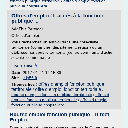
fonction publique territoriale
/
offres d emploi fonction
publique hospitaliere
Offres d'emploi / L'accès à la fonction
publique ...
AddThis Partager
Offres d'emploi
Vous recherchez un emploi dans une collectivité
territoriale (commune, département, région) ou un
établissement public territorial (centre communal d'action
sociale, communauté...
Lire la suite
Date:
2017-01-21 14:15:36
Site :
cdg56.fr
offres d emploi fonction publique
Thèmes liés :
territoriale
offre d emploi fonction territoriale
/
/
bourse d emploi fonction publique territoriale
/
offres d
emplois fonction publique territoriale
/
offres d emploi
fonction publique hospitaliere
Bourse emploi fonction publique - Direct
Emploi
Dans le cadre de ses services communs, la Communauté