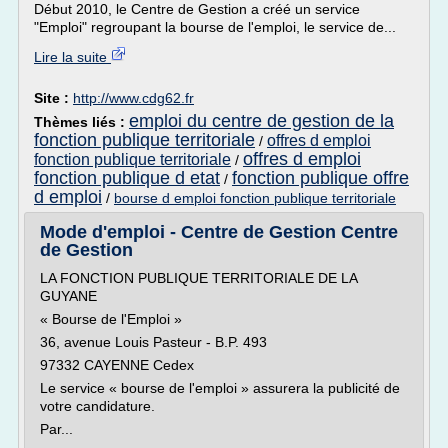
Début 2010, le Centre de Gestion a créé un service
"Emploi" regroupant la bourse de l'emploi, le service de...
Lire la suite
Site :
http://www.cdg62.fr
emploi du centre de gestion de la
Thèmes liés :
fonction publique territoriale
offres d emploi
/
offres d emploi
fonction publique territoriale
/
fonction publique d etat
fonction publique offre
/
d emploi
/
bourse d emploi fonction publique territoriale
Mode d'emploi - Centre de Gestion Centre
de Gestion
LA FONCTION PUBLIQUE TERRITORIALE DE LA
GUYANE
« Bourse de l'Emploi »
36, avenue Louis Pasteur - B.P. 493
97332 CAYENNE Cedex
Le service « bourse de l'emploi » assurera la publicité de
votre candidature.
Par...