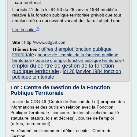
- cap-territorial
L article 41 de la loi 84-53 du 26 janvier 1984 modifiée
relative à la fonction publique territoriale prévoit que tout
emploi créé ou qui devient vacant doit faire l objet d une...
Lire la suite
Site :
http://www.cdg58.com
offres d emploi fonction publique
Thèmes liés :
territoriale
/
bourse de l emploi de la fonction publique
territoriale
/
bourse d emploi fonction publique territoriale
/
emploi du centre de gestion de la fonction
publique territoriale
loi 26 janvier 1984 fonction
/
publique territoriale
Lot : Centre de Gestion de la Fonction
Publique Territoriale
Le site du CDG 46 (Centre de Gestion du Lot) propose des
informations et des outils en relation avec la Fonction
Publique Territoriale : concours, textes officiels (actualité
statutaire, statuts, lois et décrets) , bourse de l'emploi
(offres, recrutement)
En résumé, voici comment définir ce site : Centre de
Gestion.