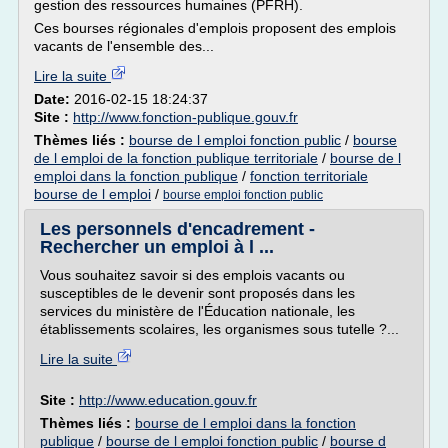
gestion des ressources humaines (PFRH).
Ces bourses régionales d'emplois proposent des emplois
vacants de l'ensemble des...
Lire la suite
Date:
2016-02-15 18:24:37
Site :
http://www.fonction-publique.gouv.fr
Thèmes liés :
bourse de l emploi fonction public
/
bourse
de l emploi de la fonction publique territoriale
/
bourse de l
emploi dans la fonction publique
/
fonction territoriale
bourse de l emploi
/
bourse emploi fonction public
Les personnels d'encadrement -
Rechercher un emploi à l ...
Vous souhaitez savoir si des emplois vacants ou
susceptibles de le devenir sont proposés dans les
services du ministère de l'Éducation nationale, les
établissements scolaires, les organismes sous tutelle ?...
Lire la suite
Site :
http://www.education.gouv.fr
Thèmes liés :
bourse de l emploi dans la fonction
publique
/
bourse de l emploi fonction public
/
bourse d