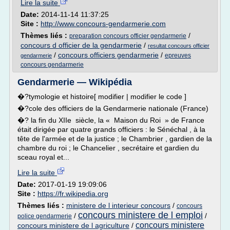
Lire la suite
Date:
2014-11-14 11:37:25
Site :
http://www.concours-gendarmerie.com
Thèmes liés :
/
preparation concours officier gendarmerie
concours d officier de la gendarmerie
/
resultat concours officier
/
concours officiers gendarmerie
/
epreuves
gendarmerie
concours gendarmerie
Gendarmerie — Wikipédia
�?tymologie et histoire[ modifier | modifier le code ]
�?cole des officiers de la Gendarmerie nationale (France)
�? la fin du XIIe siècle, la « Maison du Roi » de France
était dirigée par quatre grands officiers : le Sénéchal , à la
tête de l'armée et de la justice ; le Chambrier , gardien de la
chambre du roi ; le Chancelier , secrétaire et gardien du
sceau royal et...
Lire la suite
Date:
2017-01-19 19:09:06
Site :
https://fr.wikipedia.org
Thèmes liés :
ministere de l interieur concours
/
concours
concours ministere de l emploi
/
/
police gendarmerie
concours ministere
concours ministere de l agriculture
/