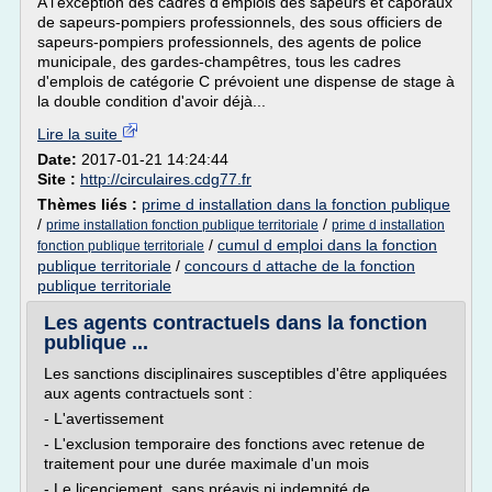
A l'exception des cadres d'emplois des sapeurs et caporaux
de sapeurs-pompiers professionnels, des sous officiers de
sapeurs-pompiers professionnels, des agents de police
municipale, des gardes-champêtres, tous les cadres
d'emplois de catégorie C prévoient une dispense de stage à
la double condition d'avoir déjà...
Lire la suite
Date:
2017-01-21 14:24:44
Site :
http://circulaires.cdg77.fr
Thèmes liés :
prime d installation dans la fonction publique
/
/
prime installation fonction publique territoriale
prime d installation
/
cumul d emploi dans la fonction
fonction publique territoriale
publique territoriale
/
concours d attache de la fonction
publique territoriale
Les agents contractuels dans la fonction
publique ...
Les sanctions disciplinaires susceptibles d'être appliquées
aux agents contractuels sont :
- L'avertissement
- L'exclusion temporaire des fonctions avec retenue de
traitement pour une durée maximale d'un mois
- Le licenciement, sans préavis ni indemnité de