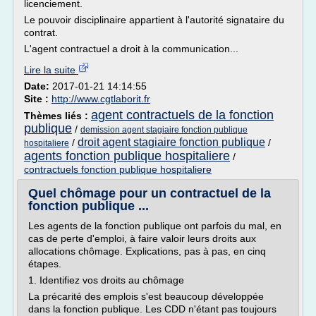
licenciement.
Le pouvoir disciplinaire appartient à l'autorité signataire du
contrat.
L'agent contractuel a droit à la communication...
Lire la suite
Date:
2017-01-21 14:14:55
Site :
http://www.cgtlaborit.fr
agent contractuels de la fonction
Thèmes liés :
publique
/
demission agent stagiaire fonction publique
droit agent stagiaire fonction publique
/
/
hospitaliere
agents fonction publique hospitaliere
/
contractuels fonction publique hospitaliere
Quel chômage pour un contractuel de la
fonction publique ...
Les agents de la fonction publique ont parfois du mal, en
cas de perte d'emploi, à faire valoir leurs droits aux
allocations chômage. Explications, pas à pas, en cinq
étapes.
1. Identifiez vos droits au chômage
La précarité des emplois s'est beaucoup développée
dans la fonction publique. Les CDD n'étant pas toujours