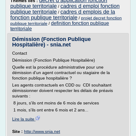
decret d application fonction
Thèmes liés :
publique territoriale
cadres d emploi fonction
/
publique territoriale
cadres d emplois de la
/
fonction publique territoriale
/
projet decret fonction
definition fonction publique
publique territoriale
/
territoriale
Démission (Fonction Publique
Hospitalière) - snia.net
Contact
Démission (Fonction Publique Hospitalière)
Quelle est la procédure administrative pour une
démission d'un agent contractuel ou stagiaire de la
fonction publique hospitalière ?
Les agents contractuels en CDD ou CDI souhaitant
démissionner doivent respecter les délais de préavis
suivants :
8 jours, s'ils ont moins de 6 mois de services
1 mois, s'ils ont entre 6 mois et 2 ans...
Lire la suite
Site :
http://www.snia.net