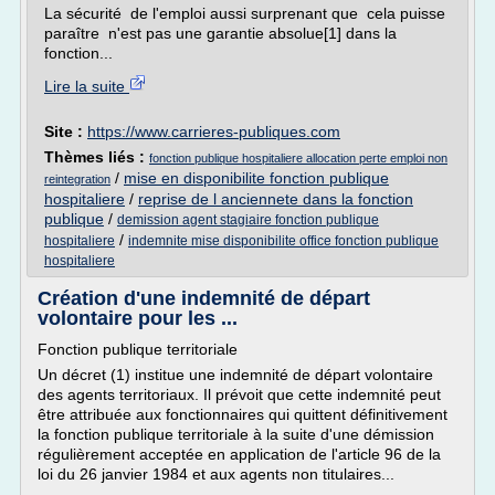
La sécurité de l'emploi aussi surprenant que cela puisse
paraître n'est pas une garantie absolue[1] dans la
fonction...
Lire la suite
Site :
https://www.carrieres-publiques.com
Thèmes liés :
fonction publique hospitaliere allocation perte emploi non
/
mise en disponibilite fonction publique
reintegration
hospitaliere
/
reprise de l anciennete dans la fonction
publique
/
demission agent stagiaire fonction publique
/
hospitaliere
indemnite mise disponibilite office fonction publique
hospitaliere
Création d'une indemnité de départ
volontaire pour les ...
Fonction publique territoriale
Un décret (1) institue une indemnité de départ volontaire
des agents territoriaux. Il prévoit que cette indemnité peut
être attribuée aux fonctionnaires qui quittent définitivement
la fonction publique territoriale à la suite d'une démission
régulièrement acceptée en application de l'article 96 de la
loi du 26 janvier 1984 et aux agents non titulaires...