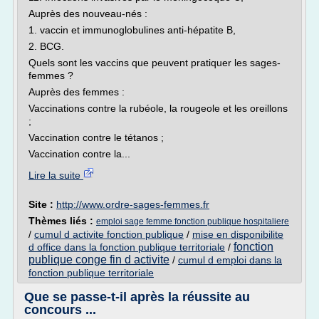
Auprès des nouveau-nés :
1. vaccin et immunoglobulines anti-hépatite B,
2. BCG.
Quels sont les vaccins que peuvent pratiquer les sages-
femmes ?
Auprès des femmes :
Vaccinations contre la rubéole, la rougeole et les oreillons
;
Vaccination contre le tétanos ;
Vaccination contre la...
Lire la suite
Site :
http://www.ordre-sages-femmes.fr
Thèmes liés :
emploi sage femme fonction publique hospitaliere
/
cumul d activite fonction publique
/
mise en disponibilite
fonction
d office dans la fonction publique territoriale
/
publique conge fin d activite
/
cumul d emploi dans la
fonction publique territoriale
Que se passe-t-il après la réussite au
concours ...