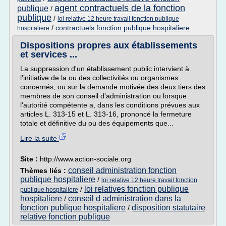
agent contractuels de la fonction
publique
/
publique
/
loi relative 12 heure travail fonction publique
/
contractuels fonction publique hospitaliere
hospitaliere
Dispositions propres aux établissements
et services ...
La suppression d'un établissement public intervient à
l'initiative de la ou des collectivités ou organismes
concernés, ou sur la demande motivée des deux tiers des
membres de son conseil d'administration ou lorsque
l'autorité compétente a, dans les conditions prévues aux
articles L. 313-15 et L. 313-16, prononcé la fermeture
totale et définitive du ou des équipements que...
Lire la suite
Site :
http://www.action-sociale.org
conseil administration fonction
Thèmes liés :
publique hospitaliere
/
loi relative 12 heure travail fonction
loi relatives fonction publique
/
publique hospitaliere
hospitaliere
conseil d administration dans la
/
fonction publique hospitaliere
disposition statutaire
/
relative fonction publique