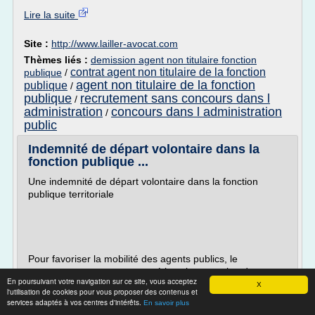
Lire la suite
Site :
http://www.lailler-avocat.com
Thèmes liés :
demission agent non titulaire fonction
contrat agent non titulaire de la fonction
publique
/
agent non titulaire de la fonction
publique
/
publique
recrutement sans concours dans l
/
administration
concours dans l administration
/
public
Indemnité de départ volontaire dans la
fonction publique ...
Une indemnité de départ volontaire dans la fonction
publique territoriale
Pour favoriser la mobilité des agents publics, le
gouvernement a accompagné le volet « gestion des
En poursuivant votre navigation sur ce site, vous acceptez
ressources humaines » de la révision générale des
X
l'utilisation de cookies pour vous proposer des contenus et
politiques publiques (RGPP) d'une aide financière. Les
services adaptés à vos centres d'intérêts.
En savoir plus
services de l'État connaissent, depuis avril 2008, une