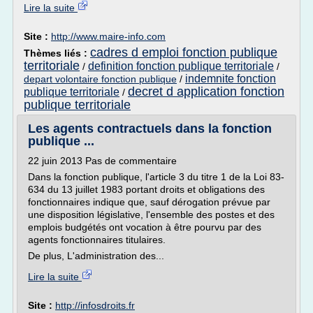
Lire la suite
Site :
http://www.maire-info.com
cadres d emploi fonction publique
Thèmes liés :
territoriale
definition fonction publique territoriale
/
/
indemnite fonction
depart volontaire fonction publique
/
decret d application fonction
publique territoriale
/
publique territoriale
Les agents contractuels dans la fonction
publique ...
22 juin 2013 Pas de commentaire
Dans la fonction publique, l'article 3 du titre 1 de la Loi 83-
634 du 13 juillet 1983 portant droits et obligations des
fonctionnaires indique que, sauf dérogation prévue par
une disposition législative, l'ensemble des postes et des
emplois budgétés ont vocation à être pourvu par des
agents fonctionnaires titulaires.
De plus, L'administration des...
Lire la suite
Site :
http://infosdroits.fr