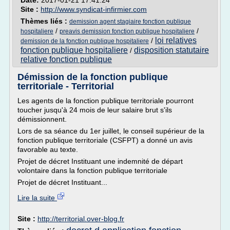
Date:
2017-01-21 17:41:24
Site :
http://www.syndicat-infirmier.com
Thèmes liés :
demission agent stagiaire fonction publique
/
/
hospitaliere
preavis demission fonction publique hospitaliere
loi relatives
/
demission de la fonction publique hospitaliere
fonction publique hospitaliere
disposition statutaire
/
relative fonction publique
Démission de la fonction publique
territoriale - Territorial
Les agents de la fonction publique territoriale pourront
toucher jusqu'à 24 mois de leur salaire brut s'ils
démissionnent.
Lors de sa séance du 1er juillet, le conseil supérieur de la
fonction publique territoriale (CSFPT) a donné un avis
favorable au texte.
Projet de décret Instituant une indemnité de départ
volontaire dans la fonction publique territoriale
Projet de décret Instituant...
Lire la suite
Site :
http://territorial.over-blog.fr