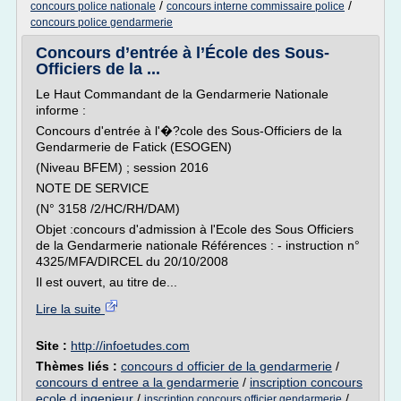
/
/
concours police nationale
concours interne commissaire police
concours police gendarmerie
Concours d’entrée à l’École des Sous-
Officiers de la ...
Le Haut Commandant de la Gendarmerie Nationale
informe :
Concours d'entrée à l'�?cole des Sous-Officiers de la
Gendarmerie de Fatick (ESOGEN)
(Niveau BFEM) ; session 2016
NOTE DE SERVICE
(N° 3158 /2/HC/RH/DAM)
Objet :concours d'admission à l'Ecole des Sous Officiers
de la Gendarmerie nationale Références : - instruction n°
4325/MFA/DIRCEL du 20/10/2008
Il est ouvert, au titre de...
Lire la suite
Site :
http://infoetudes.com
Thèmes liés :
concours d officier de la gendarmerie
/
concours d entree a la gendarmerie
/
inscription concours
ecole d ingenieur
/
/
inscription concours officier gendarmerie