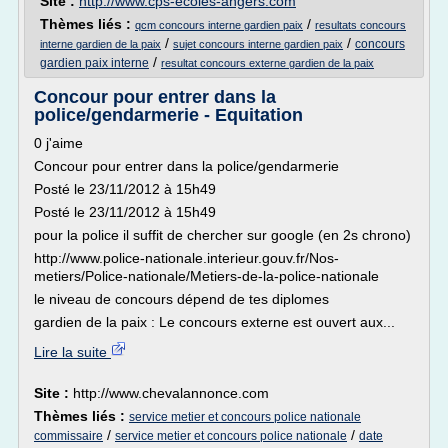
Site :
http://www.cps-ecoles-angers.com
Thèmes liés :
/
qcm concours interne gardien paix
resultats concours
/
/
concours
interne gardien de la paix
sujet concours interne gardien paix
/
gardien paix interne
resultat concours externe gardien de la paix
Concour pour entrer dans la
police/gendarmerie - Equitation
0 j'aime
Concour pour entrer dans la police/gendarmerie
Posté le 23/11/2012 à 15h49
Posté le 23/11/2012 à 15h49
pour la police il suffit de chercher sur google (en 2s chrono)
http://www.police-nationale.interieur.gouv.fr/Nos-
metiers/Police-nationale/Metiers-de-la-police-nationale
le niveau de concours dépend de tes diplomes
gardien de la paix : Le concours externe est ouvert aux...
Lire la suite
Site :
http://www.chevalannonce.com
Thèmes liés :
service metier et concours police nationale
/
/
commissaire
service metier et concours police nationale
date