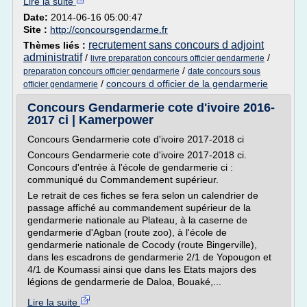
Lire la suite
Date:
2014-06-16 05:00:47
Site :
http://concoursgendarme.fr
recrutement sans concours d adjoint
Thèmes liés :
administratif
/
/
livre preparation concours officier gendarmerie
/
preparation concours officier gendarmerie
date concours sous
/
concours d officier de la gendarmerie
officier gendarmerie
Concours Gendarmerie cote d'ivoire 2016-
2017 ci | Kamerpower
Concours Gendarmerie cote d'ivoire 2017-2018 ci
Concours Gendarmerie cote d'ivoire 2017-2018 ci.
Concours d'entrée à l'école de gendarmerie ci :
communiqué du Commandement supérieur.
Le retrait de ces fiches se fera selon un calendrier de
passage affiché au commandement supérieur de la
gendarmerie nationale au Plateau, à la caserne de
gendarmerie d'Agban (route zoo), à l'école de
gendarmerie nationale de Cocody (route Bingerville),
dans les escadrons de gendarmerie 2/1 de Yopougon et
4/1 de Koumassi ainsi que dans les Etats majors des
légions de gendarmerie de Daloa, Bouaké,...
Lire la suite