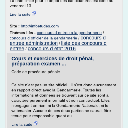
La date limite pour le dépôt des candidatures est fixée au
vendredi 13...
Lire la suite
Site :
http://infoetudes.com
Thèmes liés :
concours d entree a la gendarmerie
/
concours d
concours d officier de la gendarmerie
/
entree administration
liste des concours d
/
entree
concours d etat 2016
/
Cours et exercices de droit pénal,
préparation examen ...
Code de procédure pénale
Ce site n'est pas un site officiel . Il n'est donc aucunement
en rapport direct avec la Gendarmerie. Toutes les
informations et données se trouvant sur ce site sont à
caractère purement informatif et non contractuel. Elles
n'engagent en rien, ni la Gendarmerie Nationale, ni le
webmaster. Aucune de ces deux parties ne saurait être
tenue pour responsable quant au...
Lire la suite