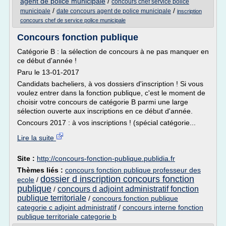
agent de police municipale
/
concours chef service police
/
/
municipale
date concours agent de police municipale
inscription
concours chef de service police municipale
Concours fonction publique
Catégorie B : la sélection de concours à ne pas manquer en
ce début d'année !
Paru le 13-01-2017
Candidats bacheliers, à vos dossiers d'inscription ! Si vous
voulez entrer dans la fonction publique, c'est le moment de
choisir votre concours de catégorie B parmi une large
sélection ouverte aux inscriptions en ce début d'année.
Concours 2017 : à vos inscriptions ! (spécial catégorie...
Lire la suite
Site :
http://concours-fonction-publique.publidia.fr
Thèmes liés :
concours fonction publique professeur des
dossier d inscription concours fonction
ecole
/
publique
concours d adjoint administratif fonction
/
publique territoriale
/
concours fonction publique
categorie c adjoint administratif
/
concours interne fonction
publique territoriale categorie b