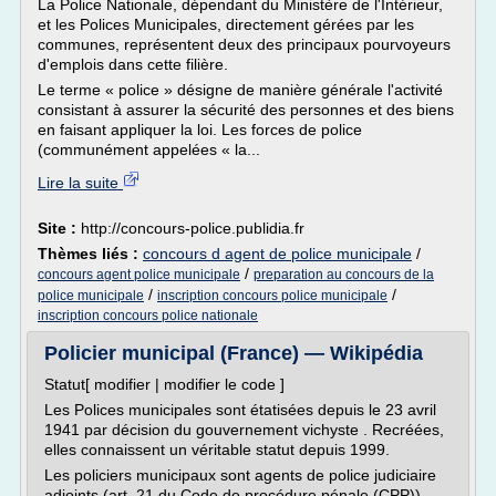
La Police Nationale, dépendant du Ministère de l'Intérieur,
et les Polices Municipales, directement gérées par les
communes, représentent deux des principaux pourvoyeurs
d'emplois dans cette filière.
Le terme « police » désigne de manière générale l'activité
consistant à assurer la sécurité des personnes et des biens
en faisant appliquer la loi. Les forces de police
(communément appelées « la...
Lire la suite
Site :
http://concours-police.publidia.fr
Thèmes liés :
concours d agent de police municipale
/
/
concours agent police municipale
preparation au concours de la
/
/
police municipale
inscription concours police municipale
inscription concours police nationale
Policier municipal (France) — Wikipédia
Statut[ modifier | modifier le code ]
Les Polices municipales sont étatisées depuis le 23 avril
1941 par décision du gouvernement vichyste . Recréées,
elles connaissent un véritable statut depuis 1999.
Les policiers municipaux sont agents de police judiciaire
adjoints (art. 21 du Code de procédure pénale (CPP)).