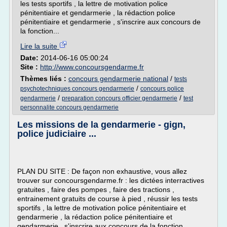
les tests sportifs , la lettre de motivation police
pénitentiaire et gendarmerie , la rédaction police
pénitentiaire et gendarmerie , s'inscrire aux concours de
la fonction...
Lire la suite
Date:
2014-06-16 05:00:24
Site :
http://www.concoursgendarme.fr
Thèmes liés :
concours gendarmerie national
/
tests
/
psychotechniques concours gendarmerie
concours police
/
/
gendarmerie
preparation concours officier gendarmerie
test
personnalite concours gendarmerie
Les missions de la gendarmerie - gign,
police judiciaire ...
PLAN DU SITE : De façon non exhaustive, vous allez
trouver sur concoursgendarme.fr : les dictées interractives
gratuites , faire des pompes , faire des tractions ,
entrainement gratuits de course à pied , réussir les tests
sportifs , la lettre de motivation police pénitentiaire et
gendarmerie , la rédaction police pénitentiaire et
gendarmerie , s'inscrire aux concours de la fonction...