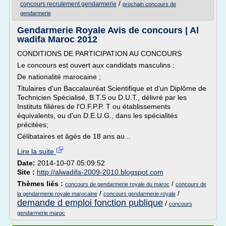
/
concours recrutement gendarmerie
prochain concours de
gendarmerie
Gendarmerie Royale Avis de concours | Al
wadifa Maroc 2012
CONDITIONS DE PARTICIPATION AU CONCOURS
Le concours est ouvert aux candidats masculins :
De nationalité marocaine ;
Titulaires d'un Baccalauréat Scientifique et d'un Diplôme de
Technicien Spécialisé, B.T.S ou D.U.T., délivré par les
Instituts filières de l'O.F.P.P. T ou établissements
équivalents, ou d'un D.E.U.G., dans les spécialités
précitées;
Célibataires et âgés de 18 ans au...
Lire la suite
Date:
2014-10-07 05:09:52
Site :
http://alwadifa-2009-2010.blogspot.com
Thèmes liés :
/
concours de gendarmerie royale du maroc
concours de
/
/
la gendarmerie royale marocaine
concours gendarmerie royale
demande d emploi fonction publique
/
concours
gendarmerie maroc