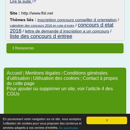
Lire la suite
Site :
http://www.lfsl.net
Thèmes liés :
inscription concours conseiller d orientation
/
concours d etat
/
calendrier des concours 2016 en cote d ivoire
2016
/
lettre de demande d inscription a un concours
/
liste des concours d entree
3 Ressources
Accueil
|
Mentions légales
|
Conditions générales
d'utilisation
|
Utilisation des cookies
|
Contact à propos
de cette page
Pour ajouter ou supprimer un site, voir l'article 4 des
CGUs
En poursuivant votre navigation sur ce site, vous acceptez
X
l'utilisation de cookies pour vous proposer des contenus et
services adaptés à vos centres d'intérêts.
En savoir plus