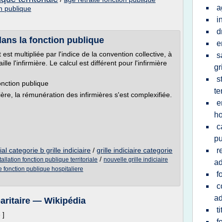
a
on publique
i
d
 dans la fonction publique
e
 est multipliée par l'indice de la convention collective, à
s
lle l'infirmière. Le calcul est différent pour l'infirmière
gr
s
fonction publique
te
ière, la rémunération des infirmières s'est complexifiée.
e
ho
c
pu
ial categorie b grille indiciaire
/
grille indiciaire categorie
r
/
allation fonction publique territoriale
nouvelle grille indiciaire
ad
ire fonction publique hospitaliere
f
c
ad
aritaire — Wikipédia
t
 ]
f