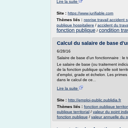
Lire la suite
Site :
https://www.jurifiable.com
Thèmes liés :
reprise travail accident 
publique hospitaliere
/
accident du trava
fonction publique
condition tra
/
Calcul du salaire de base d'u
6/28/16
Salaire de base d'un fonctionnaire : le t
Le salaire de base (ou traitement indic
de la fonction publique qu'elle soit terri
d'emploi, grade et échelon. Les primes
dans le calcul de ce...
Lire la suite
Site :
http://emploi-public.publidia.fr
Thèmes liés :
fonction publique territor
publique territorial
/
valeur du point ind
fonction publique
/
valeur annuelle du p