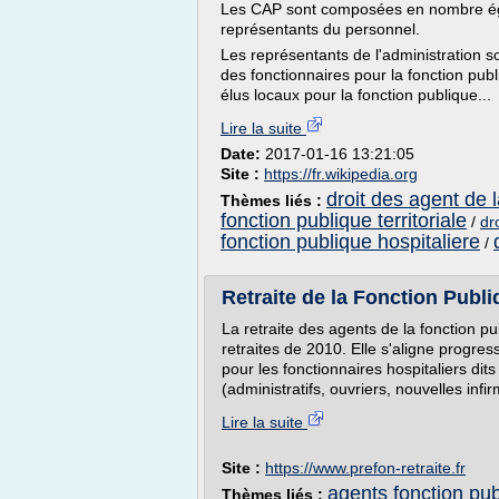
Les CAP sont composées en nombre égal
représentants du personnel.
Les représentants de l'administration 
des fonctionnaires pour la fonction publ
élus locaux pour la fonction publique...
Lire la suite
Date:
2017-01-16 13:21:05
Site :
https://fr.wikipedia.org
droit des agent de l
Thèmes liés :
fonction publique territoriale
/
dr
fonction publique hospitaliere
/
Retraite de la Fonction Publi
La retraite des agents de la fonction pu
retraites de 2010. Elle s'aligne progres
pour les fonctionnaires hospitaliers dits
(administratifs, ouvriers, nouvelles infir
Lire la suite
Site :
https://www.prefon-retraite.fr
agents fonction pub
Thèmes liés :