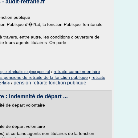
- audit-retraite.fr
Fonction publique
tion Publique d'�?tat, la fonction Publique Territoriale
à travers, entre autre, les conditions d'ouverture de
de leurs agents titulaires. On parle...
/
retraite complementaire
que et retraite regime general
 pensions de retraite de la fonction publique
/
retraite
pension retraite fonction publique
oriale
/
e : indemnité de départ ...
ité de départ volontaire
ité de départ volontaire
es) et certains agents non titulaires de la fonction