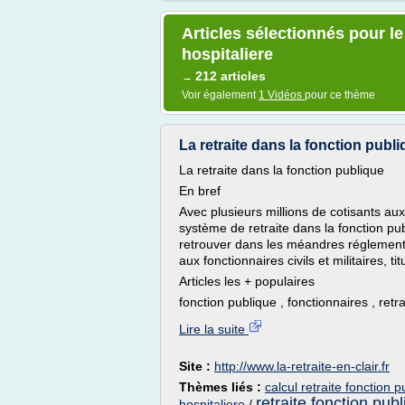
Articles sélectionnés pour le
hospitaliere
212 articles
→
Voir également
1 Vidéos
pour ce thème
La retraite dans la fonction publiqu
La retraite dans la fonction publique
En bref
Avec plusieurs millions de cotisants aux 
système de retraite dans la fonction pub
retrouver dans les méandres réglementair
aux fonctionnaires civils et militaires, ti
Articles les + populaires
fonction publique , fonctionnaires , retra
Lire la suite
Site :
http://www.la-retraite-en-clair.fr
Thèmes liés :
calcul retraite fonction p
retraite fonction publ
hospitaliere
/