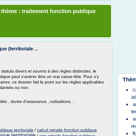
 thème : traitement fonction publique
e (territoriale ...
statuts divers et soumis à des règles distinctes, le
lique peut s'avérer être un vrai casse-tête. Pour s'y
Thèm
es, ce dossier fait le point sur les règles applicables
tularisés ou non.
c
ad
ités , durée d'assurance , cotisations...
a
te
a
re
ublique territoriale
/
calcul retraite fonction publique
f
ique territoriale
/
age retraite fonction publique