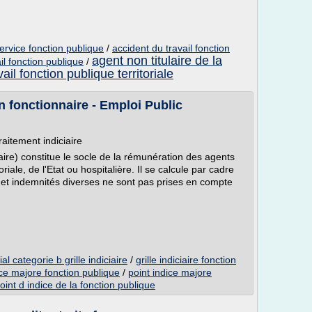
service fonction publique
/
accident du travail fonction
agent non titulaire de la
il fonction publique
/
vail fonction publique territoriale
n fonctionnaire - Emploi Public
raitement indiciaire
iaire) constitue le socle de la rémunération des agents
toriale, de l'Etat ou hospitalière. Il se calcule par cadre
 et indemnités diverses ne sont pas prises en compte
ial categorie b grille indiciaire
/
grille indiciaire fonction
ice majore fonction publique
/
point indice majore
oint d indice de la fonction publique