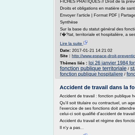
FICHES PRATIQUES // Droit de la préven
Droits et obligations en matière de sant
Envoyer l'article | Format PDF | Partag
Synthèse
Sur la base du statut général des fonct
l'�?tat, territoriale et hospitalière, a se
Lire la suite
Date:
2017-01-21 14:21:02
Site :
http://www.espace-droit-prevent
loi 26 janvier 1984 fon
Thèmes liés :
fonction publique territoriale
st
/
fonction publique hospitaliere
fonc
/
Accident de travail dans la f
Accident de travail : fonction publique h
Qu'il soit titulaire ou contractuel, un a
l'exercice de ses fonctions doit attendre
celui-ci soit qualifié d'accident de trav
Accident du travail et régime des foncti
Il n'y a pas...