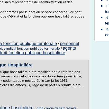
 des représentants de l'administration et des
r
te
sont nommés par le chef du service concerné ; ce sont
ique d'�?tat et la fonction publique hospitalière, et des
e
te
a
ed
a fonction publique territoriale
personnel
/
agents
oit syndical fonction publique territoriale
/
droit fonction publique hospitaliere
que Hospitalière
blique hospitalière a été modifiée par la réforme des
sivement sur celle des salariés du secteur privé. Ainsi,
 « sédentaires » nés après le 1er juillet 1951
mières diplômées...), l'âge de départ en retraite a été...
lique hospitaliere
/
droit conge depart retraite