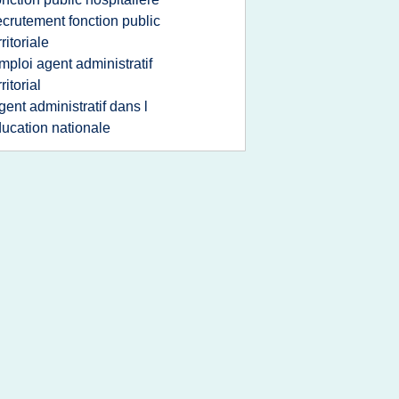
ecrutement fonction public
rritoriale
mploi agent administratif
rritorial
gent administratif dans l
ucation nationale