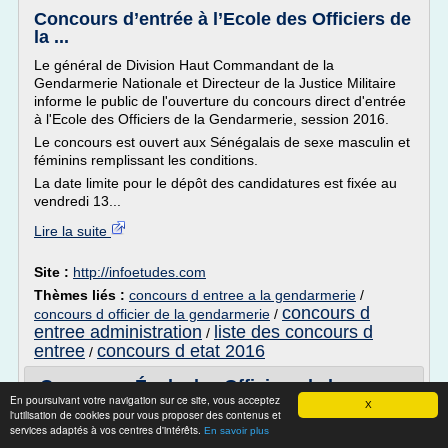
Concours d’entrée à l’Ecole des Officiers de
la ...
Le général de Division Haut Commandant de la
Gendarmerie Nationale et Directeur de la Justice Militaire
informe le public de l'ouverture du concours direct d'entrée
à l'Ecole des Officiers de la Gendarmerie, session 2016.
Le concours est ouvert aux Sénégalais de sexe masculin et
féminins remplissant les conditions.
La date limite pour le dépôt des candidatures est fixée au
vendredi 13...
Lire la suite
Site :
http://infoetudes.com
Thèmes liés :
concours d entree a la gendarmerie
/
concours d
concours d officier de la gendarmerie
/
entree administration
liste des concours d
/
entree
concours d etat 2016
/
Concours: École des Officiers de la
En poursuivant votre navigation sur ce site, vous acceptez
Gendarmerie Session 2016
X
l'utilisation de cookies pour vous proposer des contenus et
services adaptés à vos centres d'intérêts.
Concours direct : Ecole des Officiers de la Gendarmerie
En savoir plus