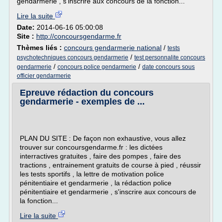
gendarmerie , s'inscrire aux concours de la fonction...
Lire la suite
Date:
2014-06-16 05:00:08
Site :
http://concoursgendarme.fr
Thèmes liés :
concours gendarmerie national
/
tests
/
psychotechniques concours gendarmerie
test personnalite concours
/
/
gendarmerie
concours police gendarmerie
date concours sous
officier gendarmerie
Epreuve rédaction du concours
gendarmerie - exemples de ...
PLAN DU SITE : De façon non exhaustive, vous allez
trouver sur concoursgendarme.fr : les dictées
interractives gratuites , faire des pompes , faire des
tractions , entrainement gratuits de course à pied , réussir
les tests sportifs , la lettre de motivation police
pénitentiaire et gendarmerie , la rédaction police
pénitentiaire et gendarmerie , s'inscrire aux concours de
la fonction...
Lire la suite