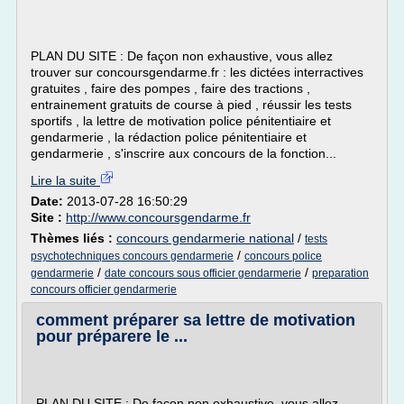
PLAN DU SITE : De façon non exhaustive, vous allez
trouver sur concoursgendarme.fr : les dictées interractives
gratuites , faire des pompes , faire des tractions ,
entrainement gratuits de course à pied , réussir les tests
sportifs , la lettre de motivation police pénitentiaire et
gendarmerie , la rédaction police pénitentiaire et
gendarmerie , s'inscrire aux concours de la fonction...
Lire la suite
Date:
2013-07-28 16:50:29
Site :
http://www.concoursgendarme.fr
Thèmes liés :
concours gendarmerie national
/
tests
/
psychotechniques concours gendarmerie
concours police
/
/
gendarmerie
date concours sous officier gendarmerie
preparation
concours officier gendarmerie
comment préparer sa lettre de motivation
pour préparere le ...
PLAN DU SITE : De façon non exhaustive, vous allez