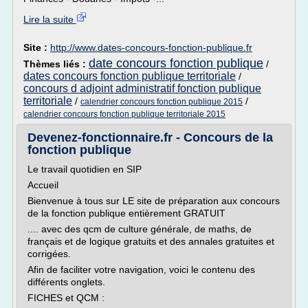
Lire la suite
Site :
http://www.dates-concours-fonction-publique.fr
date concours fonction publique
Thèmes liés :
/
dates concours fonction publique territoriale
/
concours d adjoint administratif fonction publique
territoriale
/
/
calendrier concours fonction publique 2015
calendrier concours fonction publique territoriale 2015
Devenez-fonctionnaire.fr - Concours de la
fonction publique
Le travail quotidien en SIP
Accueil
Bienvenue à tous sur LE site de préparation aux concours
de la fonction publique entièrement GRATUIT
.... avec des qcm de culture générale, de maths, de
français et de logique gratuits et des annales gratuites et
corrigées.
Afin de faciliter votre navigation, voici le contenu des
différents onglets.
FICHES et QCM :