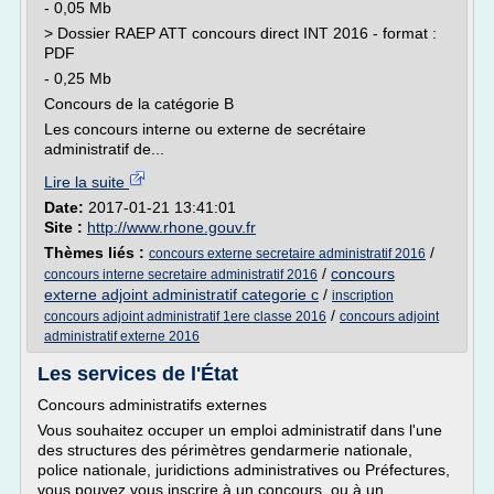
- 0,05 Mb
> Dossier RAEP ATT concours direct INT 2016 - format :
PDF
- 0,25 Mb
Concours de la catégorie B
Les concours interne ou externe de secrétaire
administratif de...
Lire la suite
Date:
2017-01-21 13:41:01
Site :
http://www.rhone.gouv.fr
Thèmes liés :
/
concours externe secretaire administratif 2016
/
concours
concours interne secretaire administratif 2016
externe adjoint administratif categorie c
/
inscription
/
concours adjoint administratif 1ere classe 2016
concours adjoint
administratif externe 2016
Les services de l'État
Concours administratifs externes
Vous souhaitez occuper un emploi administratif dans l'une
des structures des périmètres gendarmerie nationale,
police nationale, juridictions administratives ou Préfectures,
vous pouvez vous inscrire à un concours, ou à un