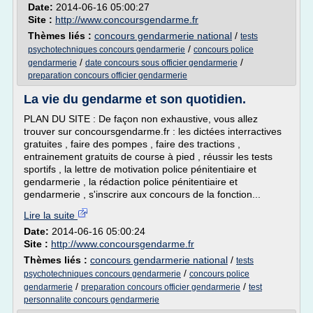
Date:
2014-06-16 05:00:27
Site :
http://www.concoursgendarme.fr
Thèmes liés :
concours gendarmerie national
/
tests
/
psychotechniques concours gendarmerie
concours police
/
/
gendarmerie
date concours sous officier gendarmerie
preparation concours officier gendarmerie
La vie du gendarme et son quotidien.
PLAN DU SITE : De façon non exhaustive, vous allez
trouver sur concoursgendarme.fr : les dictées interractives
gratuites , faire des pompes , faire des tractions ,
entrainement gratuits de course à pied , réussir les tests
sportifs , la lettre de motivation police pénitentiaire et
gendarmerie , la rédaction police pénitentiaire et
gendarmerie , s'inscrire aux concours de la fonction...
Lire la suite
Date:
2014-06-16 05:00:24
Site :
http://www.concoursgendarme.fr
Thèmes liés :
concours gendarmerie national
/
tests
/
psychotechniques concours gendarmerie
concours police
/
/
gendarmerie
preparation concours officier gendarmerie
test
personnalite concours gendarmerie