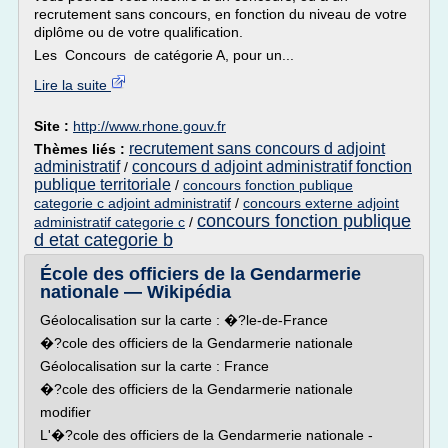
recrutement sans concours, en fonction du niveau de votre
diplôme ou de votre qualification.
Les Concours de catégorie A, pour un...
Lire la suite
Site :
http://www.rhone.gouv.fr
recrutement sans concours d adjoint
Thèmes liés :
administratif
concours d adjoint administratif fonction
/
publique territoriale
/
concours fonction publique
categorie c adjoint administratif
/
concours externe adjoint
concours fonction publique
administratif categorie c
/
d etat categorie b
École des officiers de la Gendarmerie
nationale — Wikipédia
Géolocalisation sur la carte : �?le-de-France
�?cole des officiers de la Gendarmerie nationale
Géolocalisation sur la carte : France
�?cole des officiers de la Gendarmerie nationale
modifier
L'�?cole des officiers de la Gendarmerie nationale -