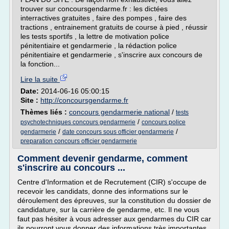
trouver sur concoursgendarme.fr : les dictées
interractives gratuites , faire des pompes , faire des
tractions , entrainement gratuits de course à pied , réussir
les tests sportifs , la lettre de motivation police
pénitentiaire et gendarmerie , la rédaction police
pénitentiaire et gendarmerie , s'inscrire aux concours de
la fonction...
Lire la suite
Date:
2014-06-16 05:00:15
Site :
http://concoursgendarme.fr
Thèmes liés :
concours gendarmerie national
/
tests
/
psychotechniques concours gendarmerie
concours police
/
/
gendarmerie
date concours sous officier gendarmerie
preparation concours officier gendarmerie
Comment devenir gendarme, comment
s'inscrire au concours ...
Centre d'Information et de Recrutement (CIR) s'occupe de
recevoir les candidats, donne des informations sur le
déroulement des épreuves, sur la constitution du dossier de
candidature, sur la carrière de gendarme, etc. Il ne vous
faut pas hésiter à vous adresser aux gendarmes du CIR car
ils pourront vous donner des informations très importantes.