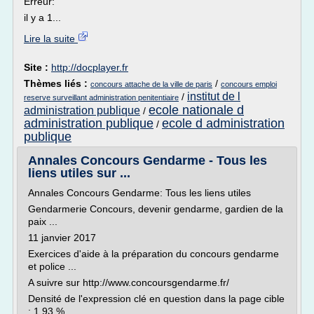
Erreur:
il y a 1...
Lire la suite
Site :
http://docplayer.fr
Thèmes liés :
/
concours attache de la ville de paris
concours emploi
institut de l
/
reserve surveillant administration penitentiaire
ecole nationale d
administration publique
/
administration publique
ecole d administration
/
publique
Annales Concours Gendarme - Tous les
liens utiles sur ...
Annales Concours Gendarme: Tous les liens utiles
Gendarmerie Concours, devenir gendarme, gardien de la
paix ...
11 janvier 2017
Exercices d'aide à la préparation du concours gendarme
et police ...
A suivre sur http://www.concoursgendarme.fr/
Densité de l'expression clé en question dans la page cible
: 1,93 %