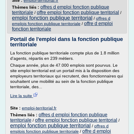
Site :
emploi-territorial.fr
offres d emploi fonction publique
Thèmes liés :
territoriale
offre emploi fonction publique territorial
/
/
emploi fonction publique territorial
/
offres d
offre d emploi
emplois fonction publique territoriale
/
fonction territoriale
Portail de l'emploi dans la fonction publique
territoriale
La fonction publique territoriale compte plus de 1.8 million
d'agents, répartis en 239 métiers.
Chaque année, plus de 47.000 emplois sont pourvus. Le
site emploi territorial est un portail mis à la disposition des
employeurs territoriaux qui recrutent, des fonctionnaires qui
souhaitent une mobilité au sein de la fonction publique
territoriale, des...
Lire la suite
Site :
emploi-territorial.fr
offres d emploi fonction publique
Thèmes liés :
territoriale
offre emploi fonction publique territorial
/
/
emploi fonction publique territorial
/
offres d
offre d emploi
emplois fonction publique territoriale
/