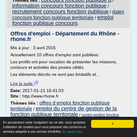
concours fonction publique d
Thèmes liés :
/
information concours fonction publique
/
recrutement concours fonction publique
dates
/
emploi
concours fonction publique territoriale
/
fonction publique concours
Offres d'emploi - Département du Rhône -
rhone.fr
Mis à jour : 3 avril 2015
Actuellement 10 offres d'emploi sont publiées.
Les profils ont pour vocation de présenter les missions,
contours et activités des postes ciblés.
Les éléments décrits ne sont pas limitatifs et...
Lire la suite
Date:
2017-01-21 16:41:03
Site :
http://www.rhone.fr
offres d emploi fonction publique
Thèmes liés :
emploi du centre de gestion de la
territoriale
/
fonction publique territoriale
/
centre gestion fonction
offre d emploi fonction
/
publique territoriale rhone
En poursuivant votre navigation sur ce site, vous acceptez
X
offres d emploi fonction publique d
territoriale
/
l'utilisation de cookies pour vous proposer des contenus et
services adaptés à vos centres d'intérêts.
etat
En savoir plus