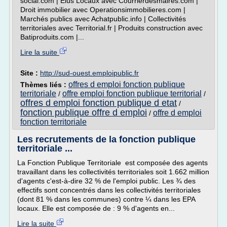
social.com | Elus Locaux avec Courrierdesmaires.com |
Droit immobilier avec Operationsimmobilieres.com |
Marchés publics avec Achatpublic.info | Collectivités
territoriales avec Territorial.fr | Produits construction avec
Batiproduits.com |...
Lire la suite
Site :
http://sud-ouest.emploipublic.fr
offres d emploi fonction publique
Thèmes liés :
territoriale
offre emploi fonction publique territorial
/
/
offres d emploi fonction publique d etat
/
fonction publique offre d emploi
offre d emploi
/
fonction territoriale
Les recrutements de la fonction publique
territoriale ...
La Fonction Publique Territoriale est composée des agents
travaillant dans les collectivités territoriales soit 1.662 million
d'agents c'est-à-dire 32 % de l'emploi public. Les ¾ des
effectifs sont concentrés dans les collectivités territoriales
(dont 81 % dans les communes) contre ¼ dans les EPA
locaux. Elle est composée de : 9 % d'agents en...
Lire la suite