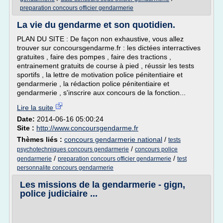
preparation concours officier gendarmerie
La vie du gendarme et son quotidien.
PLAN DU SITE : De façon non exhaustive, vous allez
trouver sur concoursgendarme.fr : les dictées interractives
gratuites , faire des pompes , faire des tractions ,
entrainement gratuits de course à pied , réussir les tests
sportifs , la lettre de motivation police pénitentiaire et
gendarmerie , la rédaction police pénitentiaire et
gendarmerie , s'inscrire aux concours de la fonction...
Lire la suite
Date:
2014-06-16 05:00:24
Site :
http://www.concoursgendarme.fr
Thèmes liés :
concours gendarmerie national
/
tests
/
psychotechniques concours gendarmerie
concours police
/
/
gendarmerie
preparation concours officier gendarmerie
test
personnalite concours gendarmerie
Les missions de la gendarmerie - gign,
police judiciaire ...