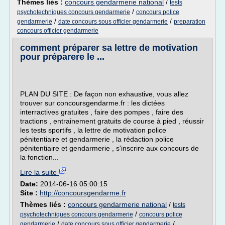
Thèmes liés :
concours gendarmerie national
/
tests
/
psychotechniques concours gendarmerie
concours police
/
/
gendarmerie
date concours sous officier gendarmerie
preparation
concours officier gendarmerie
comment préparer sa lettre de motivation
pour préparere le ...
PLAN DU SITE : De façon non exhaustive, vous allez
trouver sur concoursgendarme.fr : les dictées
interractives gratuites , faire des pompes , faire des
tractions , entrainement gratuits de course à pied , réussir
les tests sportifs , la lettre de motivation police
pénitentiaire et gendarmerie , la rédaction police
pénitentiaire et gendarmerie , s'inscrire aux concours de
la fonction...
Lire la suite
Date:
2014-06-16 05:00:15
Site :
http://concoursgendarme.fr
Thèmes liés :
concours gendarmerie national
/
tests
/
psychotechniques concours gendarmerie
concours police
/
/
gendarmerie
date concours sous officier gendarmerie