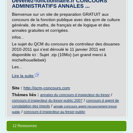
Devenez-fonctionnaire.fr CONCOURS
ADMINISTRATIFS ANNALES ...
Bienvenue sur un site de preparation GRATUIT aux
concours de la fonction publique avec des qcm de culture
générale, de maths, de français et de logique et des
annales gratuites et corrigées.
infos...
Le sujet du QCM du concours de controleur des douanes
2010-2011 qui s'est déroulé le 11 janvier 2011 est
disponible ici : Sujet .zip (10Mo) (un grand merci à
michelhouellebek)
Les...
Lire la suite
Site :
http://qcm-concours.com
Thèmes liés :
/
annales du concours d inspecteur du tresor
/
concours d inspecteur du tresor public 2007
concours d agent de
/
constatation des impots
annale concours agent recouvrement tresor
/
concours d inspecteur au tresor public
public
12 Ressources