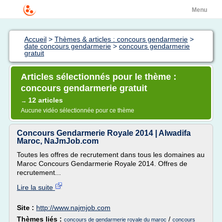
Menu
Accueil
>
Thèmes & articles : concours gendarmerie
>
date concours gendarmerie
>
concours gendarmerie
gratuit
Articles sélectionnés pour le thème :
concours gendarmerie gratuit
12 articles
→
Aucune vidéo sélectionnée pour ce thème
Concours Gendarmerie Royale 2014 | Alwadifa
Maroc, NaJmJob.com
Toutes les offres de recrutement dans tous les domaines au
Maroc Concours Gendarmerie Royale 2014. Offres de
recrutement...
Lire la suite
Site :
http://www.najmjob.com
Thèmes liés :
/
concours de gendarmerie royale du maroc
concours