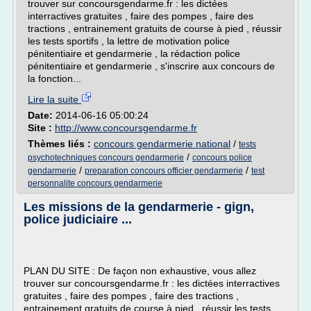
trouver sur concoursgendarme.fr : les dictées
interractives gratuites , faire des pompes , faire des
tractions , entrainement gratuits de course à pied , réussir
les tests sportifs , la lettre de motivation police
pénitentiaire et gendarmerie , la rédaction police
pénitentiaire et gendarmerie , s'inscrire aux concours de
la fonction...
Lire la suite
Date:
2014-06-16 05:00:24
Site :
http://www.concoursgendarme.fr
Thèmes liés :
concours gendarmerie national
/
tests
/
psychotechniques concours gendarmerie
concours police
/
/
gendarmerie
preparation concours officier gendarmerie
test
personnalite concours gendarmerie
Les missions de la gendarmerie - gign,
police judiciaire ...
PLAN DU SITE : De façon non exhaustive, vous allez
trouver sur concoursgendarme.fr : les dictées interractives
gratuites , faire des pompes , faire des tractions ,
entrainement gratuits de course à pied , réussir les tests