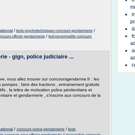
mu
i
po
d
ational
/
/
tests psychotechniques concours gendarmerie
f
/
ncours officier gendarmerie
test personnalite concours
ad
a
 - gign, police judiciaire ...
ad
c
e, vous allez trouver sur concoursgendarme.fr : les
es pompes , faire des tractions , entrainement gratuits
ifs , la lettre de motivation police pénitentiaire et
ntiaire et gendarmerie , s'inscrire aux concours de la
ational
/
/
concours police gendarmerie
tests
/