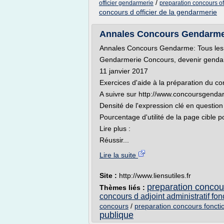
/
officier gendarmerie
preparation concours of
concours d officier de la gendarmerie
Annales Concours Gendarme - 
Annales Concours Gendarme: Tous les l
Gendarmerie Concours, devenir gendarm
11 janvier 2017
Exercices d'aide à la préparation du co
A suivre sur http://www.concoursgendar
Densité de l'expression clé en question
Pourcentage d'utilité de la page cible p
Lire plus :
Réussir...
Lire la suite
Site :
http://www.liensutiles.fr
preparation concour
Thèmes liés :
concours d adjoint administratif fonc
concours
/
preparation concours fonctio
publique