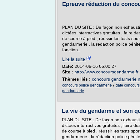
Epreuve rédaction du concou
PLAN DU SITE : De façon non exhaustiv
dictées interractives gratuites , faire d
de course à pied , réussir les tests sport
gendarmerie , la rédaction police pénite
fonction...
Lire la suite
Date:
2014-06-16 05:00:27
Site :
http://www.concoursgendarme.fr
Thèmes liés :
concours gendarmerie n
/
concours police gendarmerie
date concours
gendarmerie
La vie du gendarme et son qu
PLAN DU SITE : De façon non exhaustive
dictées interractives gratuites , faire d
de course à pied , réussir les tests sport
gendarmerie , la rédaction police pénite