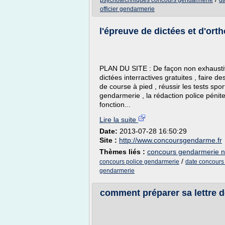
psychotechniques concours gendarmerie
da
officier gendarmerie
l'épreuve de dictées et d'ort
PLAN DU SITE : De façon non exhaustive
dictées interractives gratuites , faire d
de course à pied , réussir les tests sport
gendarmerie , la rédaction police pénite
fonction...
Lire la suite
Date:
2013-07-28 16:50:29
Site :
http://www.concoursgendarme.fr
Thèmes liés :
concours gendarmerie n
/
concours police gendarmerie
date concours 
gendarmerie
comment préparer sa lettre de