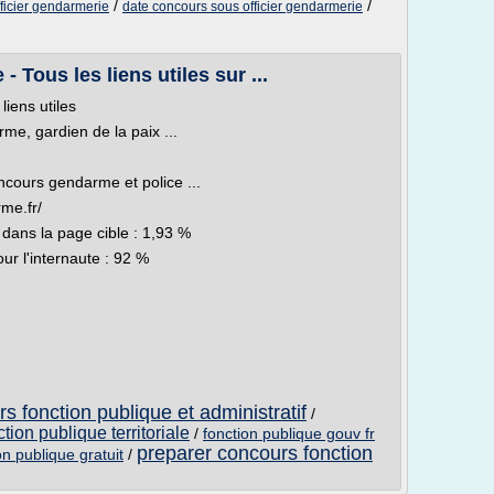
/
/
ficier gendarmerie
date concours sous officier gendarmerie
Tous les liens utiles sur ...
iens utiles
e, gardien de la paix ...
ncours gendarme et police ...
me.fr/
 dans la page cible : 1,93 %
our l'internaute : 92 %
s fonction publique et administratif
/
tion publique territoriale
/
fonction publique gouv fr
preparer concours fonction
n publique gratuit
/