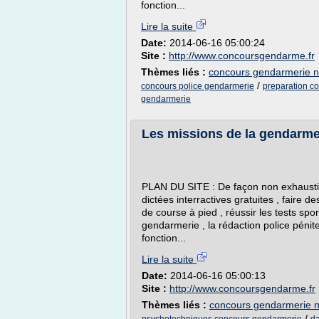
fonction...
Lire la suite
Date:
2014-06-16 05:00:24
Site :
http://www.concoursgendarme.fr
Thèmes liés :
concours gendarmerie n
/
concours police gendarmerie
preparation co
gendarmerie
Les missions de la gendarmerie
PLAN DU SITE : De façon non exhaustiv
dictées interractives gratuites , faire d
de course à pied , réussir les tests sport
gendarmerie , la rédaction police pénite
fonction...
Lire la suite
Date:
2014-06-16 05:00:13
Site :
http://www.concoursgendarme.fr
Thèmes liés :
concours gendarmerie n
/