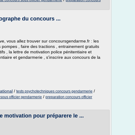
te concours sous officier gendarmerie
preparation concours
hographe du concours ...
, vous allez trouver sur concoursgendarme.fr : les
es pompes , faire des tractions , entrainement gratuits
ifs , la lettre de motivation police pénitentiaire et
ntiaire et gendarmerie , s'inscrire aux concours de la
ational
/
/
tests psychotechniques concours gendarmerie
/
sous officier gendarmerie
preparation concours officier
 motivation pour préparere le ...