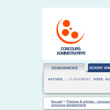
CONCOURS-
ADMINISTRATIF.FR
ADJOINT ADM
GENDARMERIE
ACCUEIL
| CLASSEMENT :
SITES
,
AU
Accueil
>
Thèmes & articles : concou
concours gendarmerie