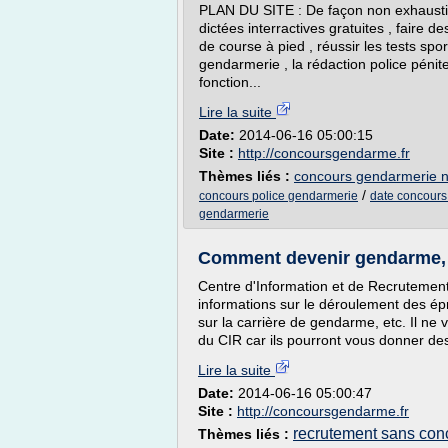
PLAN DU SITE : De façon non exhaustiv
dictées interractives gratuites , faire d
de course à pied , réussir les tests sport
gendarmerie , la rédaction police pénite
fonction...
Lire la suite
Date:
2014-06-16 05:00:15
Site :
http://concoursgendarme.fr
Thèmes liés :
concours gendarmerie n
/
concours police gendarmerie
date concours
gendarmerie
Comment devenir gendarme, c
Centre d'Information et de Recrutement
informations sur le déroulement des épr
sur la carrière de gendarme, etc. Il n
du CIR car ils pourront vous donner de
Lire la suite
Date:
2014-06-16 05:00:47
Site :
http://concoursgendarme.fr
recrutement sans conc
Thèmes liés :