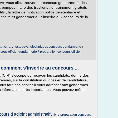
e, vous allez trouver sur concoursgendarme.fr : les
es pompes , faire des tractions , entrainement gratuits
ifs , la lettre de motivation police pénitentiaire et
ntiaire et gendarmerie , s'inscrire aux concours de la
ational
/
/
tests psychotechniques concours gendarmerie
/
 sous officier gendarmerie
preparation concours officier
omment s'inscrire au concours ...
 (CIR) s'occupe de recevoir les candidats, donne des
euves, sur la constitution du dossier de candidature,
e vous faut pas hésiter à vous adresser aux gendarmes
s informations très importantes. Vous pouvez même ...
ours d adjoint administratif
/
livre preparation concours