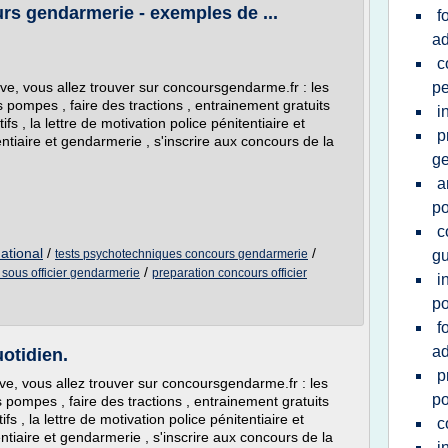
rs gendarmerie - exemples de ...
f
ad
c
e, vous allez trouver sur concoursgendarme.fr : les
pe
es pompes , faire des tractions , entrainement gratuits
i
ifs , la lettre de motivation police pénitentiaire et
p
ntiaire et gendarmerie , s'inscrire aux concours de la
g
a
po
c
ational
/
/
tests psychotechniques concours gendarmerie
gu
/
 sous officier gendarmerie
preparation concours officier
i
po
f
ad
otidien.
p
, vous allez trouver sur concoursgendarme.fr : les
po
es pompes , faire des tractions , entrainement gratuits
ifs , la lettre de motivation police pénitentiaire et
c
ntiaire et gendarmerie , s'inscrire aux concours de la
i