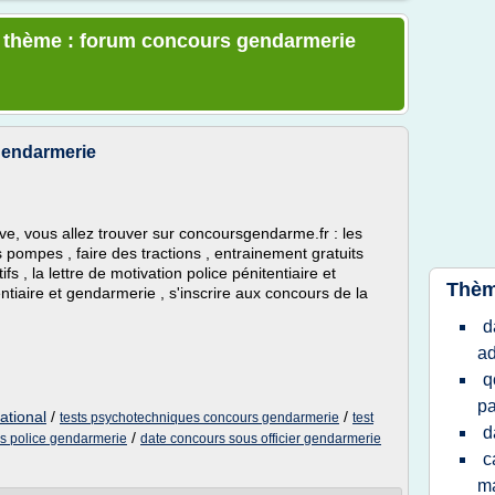
le thème : forum concours gendarmerie
 gendarmerie
, vous allez trouver sur concoursgendarme.fr : les
es pompes , faire des tractions , entrainement gratuits
ifs , la lettre de motivation police pénitentiaire et
Thèm
ntiaire et gendarmerie , s'inscrire aux concours de la
d
ad
q
pa
ational
/
/
tests psychotechniques concours gendarmerie
test
d
/
s police gendarmerie
date concours sous officier gendarmerie
c
ma