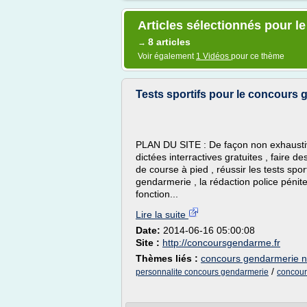
Articles sélectionnés pour 
8 articles
→
Voir également
1 Vidéos
pour ce thème
Tests sportifs pour le concours
PLAN DU SITE : De façon non exhaustive
dictées interractives gratuites , faire d
de course à pied , réussir les tests sport
gendarmerie , la rédaction police pénite
fonction...
Lire la suite
Date:
2014-06-16 05:00:08
Site :
http://concoursgendarme.fr
Thèmes liés :
concours gendarmerie n
/
personnalite concours gendarmerie
concour