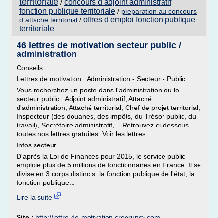
territoriale
concours d adjoint administratif
/
fonction publique territoriale
/
preparation au concours
offres d emploi fonction publique
d attache territorial
/
territoriale
46 lettres de motivation secteur public /
administration
Conseils
Lettres de motivation : Administration - Secteur - Public
Vous recherchez un poste dans l'administration ou le
secteur public : Adjoint administratif, Attaché
d'administration, Attaché territorial, Chef de projet territorial,
Inspecteur (des douanes, des impôts, du Trésor public, du
travail), Secrétaire administratif, .. Retrouvez ci-dessous
toutes nos lettres gratuites. Voir les lettres
Infos secteur
D'après la Loi de Finances pour 2015, le service public
emploie plus de 5 millions de fonctionnaires en France. Il se
divise en 3 corps distincts: la fonction publique de l'état, la
fonction publique...
Lire la suite
Site :
http://lettre-de-motivation.creeruncv.com