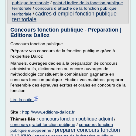
publique territoriale
/
point d indice de la fonction publique
territoriale
/
concours d attache de la fonction publique
cadres d emploi fonction publique
territoriale
/
territoriale
Concours fonction publique - Preparation |
Editions Dalloz
Concours fonction publique
Préparez vos concours de la fonction publique grâce à
l'expertise Dalloz
Manuels, ouvrages dédiés à la préparation de concours
administratifs, dictionnaires ou encore ouvrages de
méthodologie constituent la combinaison gagnante en
concours fonction publique. Etudiez vos matières, préparer
l'ensemble des épreuves écrites et orales en concours de la
fonction...
Lire la suite
Site :
http://www.editions-dalloz.fr
concours fonction publique adjoint
Thèmes liés :
/
concours gratuit fonction publique
/
concours fonction
preparer concours fonction
publique europeenne
/
publique