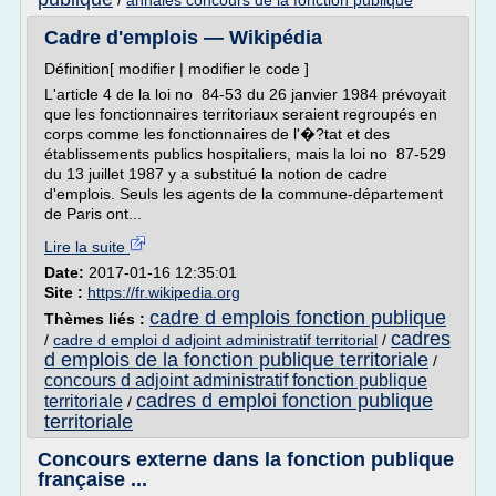
/
annales concours de la fonction publique
Cadre d'emplois — Wikipédia
Définition[ modifier | modifier le code ]
L'article 4 de la loi no 84-53 du 26 janvier 1984 prévoyait
que les fonctionnaires territoriaux seraient regroupés en
corps comme les fonctionnaires de l'�?tat et des
établissements publics hospitaliers, mais la loi no 87-529
du 13 juillet 1987 y a substitué la notion de cadre
d'emplois. Seuls les agents de la commune-département
de Paris ont...
Lire la suite
Date:
2017-01-16 12:35:01
Site :
https://fr.wikipedia.org
cadre d emplois fonction publique
Thèmes liés :
cadres
/
cadre d emploi d adjoint administratif territorial
/
d emplois de la fonction publique territoriale
/
concours d adjoint administratif fonction publique
cadres d emploi fonction publique
territoriale
/
territoriale
Concours externe dans la fonction publique
française ...