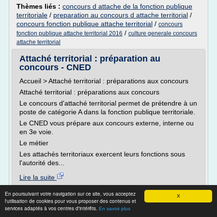
Thèmes liés :
concours d attache de la fonction publique
territoriale
/
preparation au concours d attache territorial
/
concours fonction publique attache territorial
/
concours
/
fonction publique attache territorial 2016
culture generale concours
attache territorial
Attaché territorial : préparation au
concours - CNED
Accueil > Attaché territorial : préparations aux concours
Attaché territorial : préparations aux concours
Le concours d'attaché territorial permet de prétendre à un
poste de catégorie A dans la fonction publique territoriale.
Le CNED vous prépare aux concours externe, interne ou
en 3e voie.
Le métier
Les attachés territoriaux exercent leurs fonctions sous
l'autorité des...
Lire la suite
En poursuivant votre navigation sur ce site, vous acceptez
Site :
http://www.cned.fr
X
l'utilisation de cookies pour vous proposer des contenus et
services adaptés à vos centres d'intérêts.
Thèmes liés :
preparation au concours d attache
En savoir plus