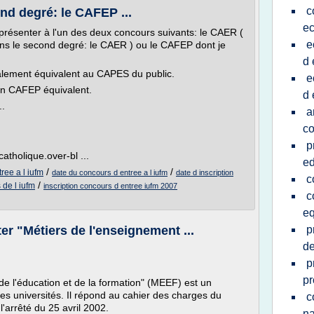
c
ond degré: le CAFEP ...
ec
se présenter à l'un des deux concours suivants: le CAER (
e
e dans le second degré: le CAER ) ou le CAFEP dont je
d 
lement équivalent au CAPES du public.
e
un CAFEP équivalent.
d 
..
a
co
p
tholique.over-bl ...
ed
/
/
ree a l iufm
date du concours d entree a l iufm
date d inscription
c
/
 de l iufm
inscription concours d entree iufm 2007
c
e
er "Métiers de l'enseignement ...
p
de
p
pr
de l'éducation et de la formation" (MEEF) est un
les universités. Il répond au cahier des charges du
c
'arrêté du 25 avril 2002.
na