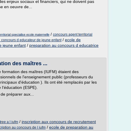
des enjeux sociaux et financiers, qui ne doivent pas
ise en oeuvre de...
/
concours agent territorial
ritorial specialise ecole maternelle
/
ecole de
u concours d educateur de jeune enfant
e jeune enfant
/
preparation au concours d educatrice
ation des maîtres ...
 de formation des maîtres (IUFM) étaient des
sionnels de l'enseignement public (professeurs du
rincipaux d'éducation ). Ils ont été remplacés par les
e l'éducation (ESPE).
de préparer aux...
/
inscription aux concours de recrutement
ree a l iufm
/
ecole de preparation au
cription au concours de l iufm