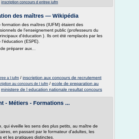
/
inscription concours d entree iufm
mation des maîtres — Wikipédia
de formation des maîtres (IUFM) étaient des
sionnels de l'enseignement public (professeurs du
incipaux d'éducation ). Ils ont été remplacés par les
 l'éducation (ESPE).
de préparer aux...
/
inscription aux concours de recrutement
ree a l iufm
/
ecole de preparation au
cription au concours de l iufm
/
ministere de l education nationale resultat concours
 - Métiers - Formations ...
 qui éveille les sens des plus petits, au maître de
aires, en passant par le formateur d'adultes, les
et les pratiques distinctes.