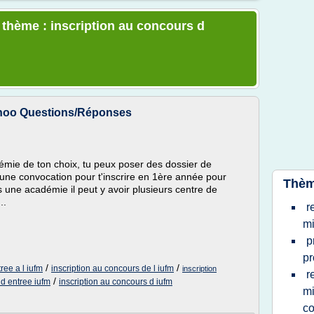
e thème : inscription au concours d
Yahoo Questions/Réponses
adémie de ton choix, tu peux poser des dossier de
 une convocation pour t'inscrire en 1ère année pour
Thèm
 une académie il peut y avoir plusieurs centre de
..
r
mi
p
pr
/
/
ree a l iufm
inscription au concours de l iufm
inscription
r
/
 d entree iufm
inscription au concours d iufm
mi
c