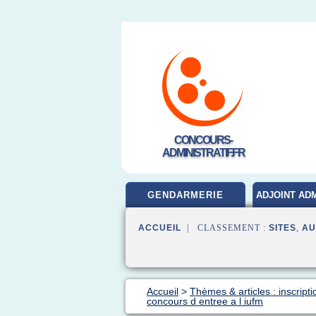
CONCOURS-
ADMINISTRATIF.FR
GENDARMERIE
ADJOINT ADM
ACCUEIL
| CLASSEMENT :
SITES
,
AU
Accueil
>
Thèmes & articles : inscript
concours d entree a l iufm