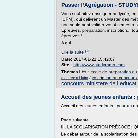
Passer l’Agrégation - STU
Vous souhaitez enseigner au lycée, en c
IUFM), qui délivrent un Master des méti
non seulement valider vos 4 semestres 
Épreuves, préparation, inscription... tou
épreuves !
A qui...
Lire la suite
Date:
2017-01-21 15:42:07
Site :
http://www.studyrama.com
Thèmes liés :
ecole de preparation au
/
inscription au concours
d entree a l iufm
concours ministere de l educat
Accueil des jeunes enfants :
Accueil des jeunes enfants : pour un n
Page suivante
III. LA SCOLARISATION PRÉCOCE :
Le débat autour de la scolarisation des