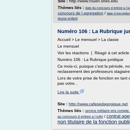
Site :
http://www.rouen.snes.edu
Thèmes liés :
date du concours d entree a l i
concours de l agregation
/
date d inscripti
jeune enfant
Numéro 106 : La Rubrique ju
Accueil > Le mensuel > La classe
Le mensuel
Voir les réactions | Réagir à cet artic
Numéro 106 : La Rubrique juridique
Ce mois-ci, puisque c'est la période, n
reclassement des professeurs stagiaire
Lors de votre prise de fonction en tant 
pas votre...
Lire la suite
Site :
http://www.cafepedagogique.net
Thèmes liés :
service militaire pris compte
contrat agen
/
au concours d entree a l iufm
non titulaire de la fonction publ