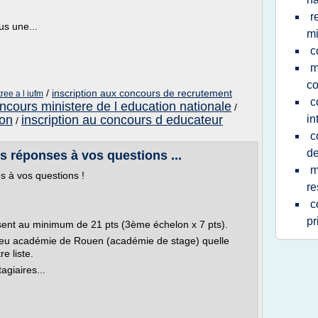
r
s une...
mi
c
m
c
/
inscription aux concours de recrutement
ree a l iufm
c
ncours ministere de l education nationale
/
ion
inscription au concours d educateur
in
/
c
de
 réponses à vos questions ...
m
 à vos questions !
re
c
pr
osent au minimum de 21 pts (3ème échelon x 7 pts).
e voeu académie de Rouen (académie de stage) quelle
e liste.
agiaires...