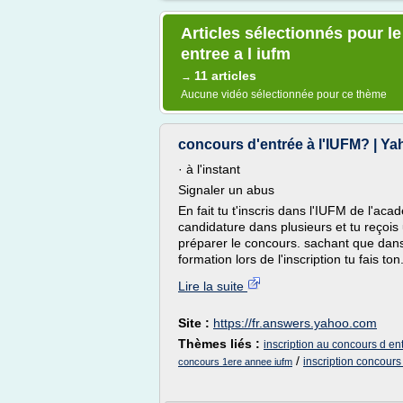
Articles sélectionnés pour l
entree a l iufm
11 articles
→
Aucune vidéo sélectionnée pour ce thème
concours d'entrée à l'IUFM? | 
· à l'instant
Signaler un abus
En fait tu t'inscris dans l'IUFM de l'ac
candidature dans plusieurs et tu reçois
préparer le concours. sachant que dans
formation lors de l'inscription tu fais ton.
Lire la suite
Site :
https://fr.answers.yahoo.com
Thèmes liés :
inscription au concours d ent
/
inscription concours
concours 1ere annee iufm