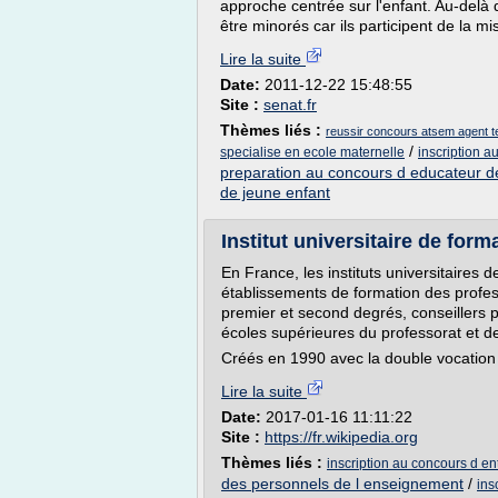
approche centrée sur l'enfant. Au-delà 
être minorés car ils participent de la m
Lire la suite
Date:
2011-12-22 15:48:55
Site :
senat.fr
Thèmes liés :
reussir concours atsem agent ter
/
specialise en ecole maternelle
inscription a
preparation au concours d educateur d
de jeune enfant
Institut universitaire de form
En France, les instituts universitaires
établissements de formation des profes
premier et second degrés, conseillers p
écoles supérieures du professorat et d
Créés en 1990 avec la double vocation 
Lire la suite
Date:
2017-01-16 11:11:22
Site :
https://fr.wikipedia.org
Thèmes liés :
inscription au concours d ent
des personnels de l enseignement
/
ins