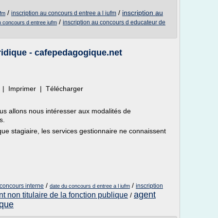
/
/
inscription au
inscription au concours d entree a l iufm
ufm
/
inscription au concours d educateur de
on concours d entree iufm
ridique - cafepedagogique.net
le | Imprimer | Télécharger
ous allons nous intéresser aux modalités de
s.
que stagiaire, les services gestionnaire ne connaissent
/
/
 concours interne
inscription
date du concours d entree a l iufm
agent
t non titulaire de la fonction publique
/
ique