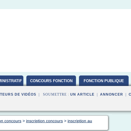
INISTRATIF
CONCOURS FONCTION
FONCTION PUBLIQUE
PUBLIQUE D ETAT 2016
TEURS DE VIDÉOS
| SOUMETTRE :
UN ARTICLE
|
ANNONCER
|
ion concours
>
inscription concours
>
inscription au