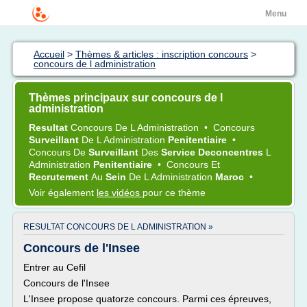
Menu
Accueil
>
Thèmes & articles : inscription concours
>
concours de l administration
Thèmes principaux sur concours de l
administration
Resultat
Concours
De L
Administration
•
Concours
Surveillant
De L
Administration
Penitentiaire
•
Concours
De
Surveillant
Des
Service Deconcentres
L
Administration
Penitentiaire
•
Concours
Et
Recrutement
Au
Sein
De L
Administration
Maroc
•
Voir également
les vidéos
pour ce thème
RESULTAT CONCOURS DE L ADMINISTRATION »
Concours de l'Insee
Entrer au Cefil
Concours de l'Insee
L'Insee propose quatorze concours. Parmi ces épreuves,