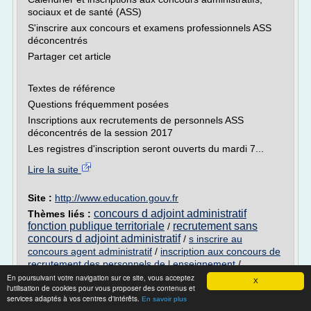
sociaux et de santé (ASS)
S'inscrire aux concours et examens professionnels ASS
déconcentrés
Partager cet article
Textes de référence
Questions fréquemment posées
Inscriptions aux recrutements de personnels ASS
déconcentrés de la session 2017
Les registres d'inscription seront ouverts du mardi 7...
Lire la suite
Site :
http://www.education.gouv.fr
concours d adjoint administratif
Thèmes liés :
fonction publique territoriale
recrutement sans
/
concours d adjoint administratif
/
s inscrire au
concours agent administratif
/
inscription aux concours de
recrutement des personnels de l enseignement
/
inscription concours d adjoint administratif
En poursuivant votre navigation sur ce site, vous acceptez
X
l'utilisation de cookies pour vous proposer des contenus et
services adaptés à vos centres d'intérêts.
Concours / Préfecture / Concours et
En savoir plus